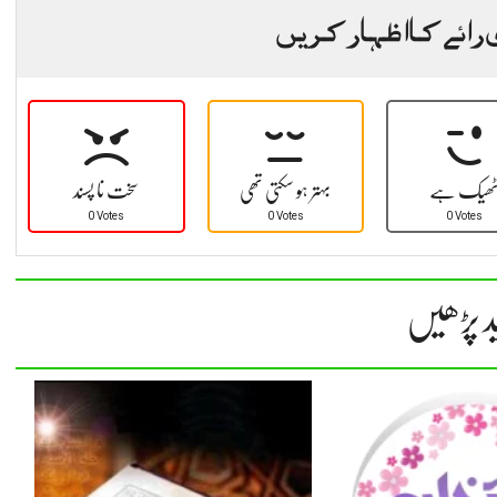
 رائے کا اظہار کریں
ھیک ہے
بہتر ہو سکتی تھی
سخت نا پسند
0 Votes
0 Votes
0 Votes
د پڑھیں