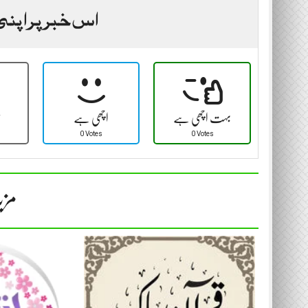
اس خبر پر اپنی
بہت اچھی ہے
اچھی ہے
ٹ
0 Votes
0 Votes
مزی