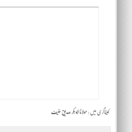
کیٹاگری میں :
مولانا ابو بکر صدیق حنیف