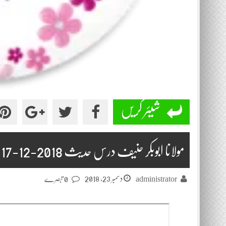
شیئر کریں
مولانا ابوبکر حنیف درس حدیث 2018-12-17
دسمبر 23, 2018
administrator
0 تبصرے