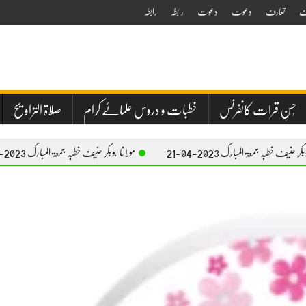
ف
تعارف
دعوت
دعوت
رابطہ
رابطہ
حُسنِ قرات کانفرنس
خطبات و دروس علمائے کرام
صلاۃ التراویح
مبارک 2023-04-21
مولانا ابوبکر حنیف خطبہ جمعۃ المبارک 2023-04-21