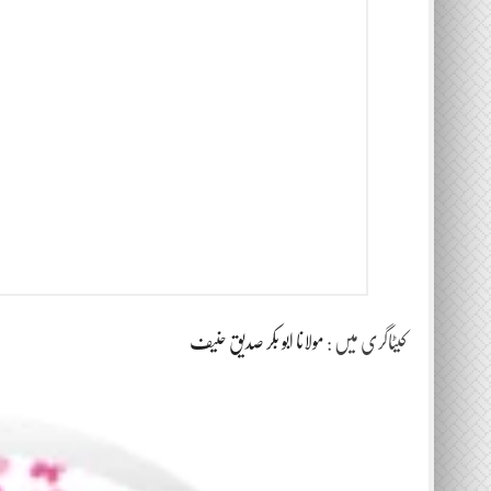
کیٹاگری میں :
مولانا ابو بکر صدیق حنیف