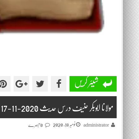
شیئر کریں
مولانا ابوبکر حنیف درس حدیث 2020-11-17
نومبر 18, 2020
administrator
0 تبصرے