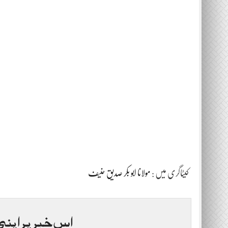
کیٹاگری میں :
مولانا ابو بکر صدیق حنیف
اس خبر پر اپنی