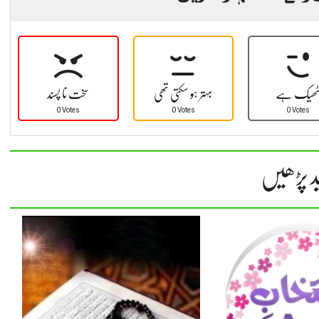
ھیک ہے
بہتر ہو سکتی تھی
سخت نا پسند
0 Votes
0 Votes
0 Votes
د پڑھیں