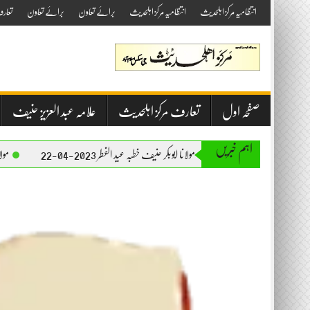
Skip
انتظامیہ مرکز اہلحدیث
انتظامیہ مرکز اہلحدیث
برائے تعاون
برائے تعاون
تعار
to
content
صفحہ اول
تعارف مرکز اہلحدیث
علامہ عبد العزیز حنیف
اہم خبریں
مولانا ابوبکر حنیف خطبہ عید الفطر 2023-04-22
مولانا ابوبکر حنیف خطبہ