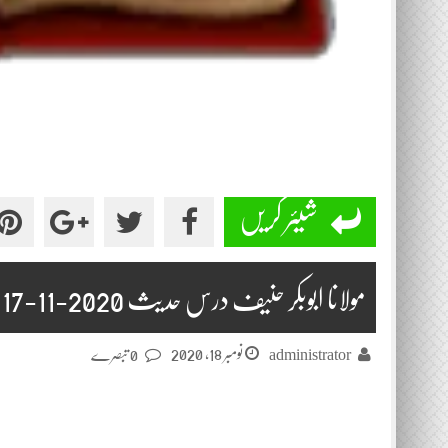
شیئر کریں
مولانا ابوبکر حنیف درس حدیث 2020-11-17
نومبر 18, 2020
administrator
0 تبصرے