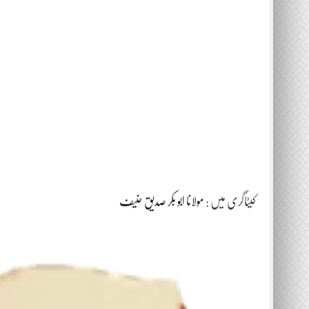
کیٹاگری میں :
مولانا ابو بکر صدیق حنیف