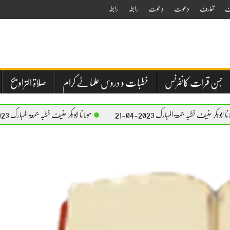
ف
تعارف
دعوت
دعوت
رابطہ
رابطہ
حُسنِ قرات کانفرنس
خطبات و دروس علمائے کرام
صلاۃ التراویح
 جمعۃ المبارک 2023-04-21
مولانا ابوبکر حنیف خطبہ جمعۃ المبارک 2023-04-21