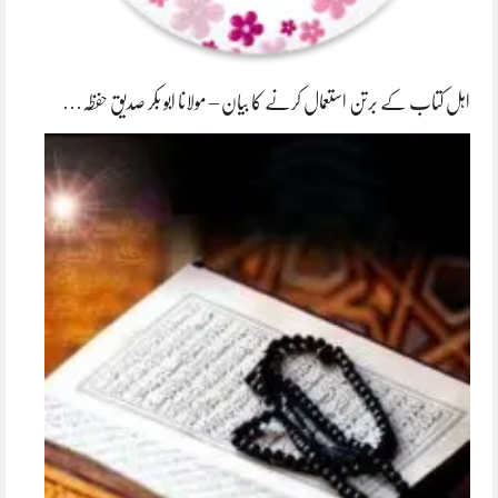
اہل کتاب کے برتن استعمال کرنے کا بیان – مولانا ابو بکر صدیق حفظہ…