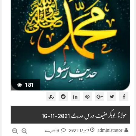
181
مولانا ابوبکر حنیف درس حدیث 2021-11-16
نومبر 17, 2021
administrator
0 تبصرے