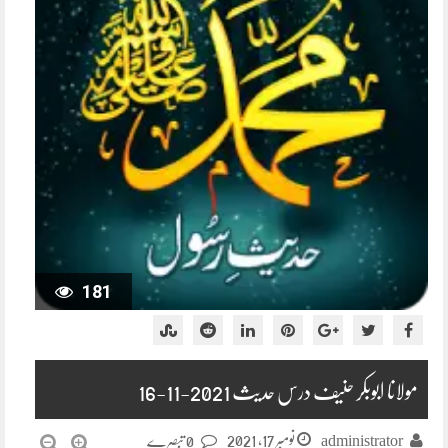
181
مولانا ابوبکر حنیف درس حدیث 2021-11-16
نومبر 17, 2021
administrator
0 تبصرے