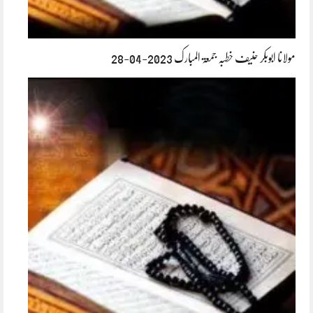
مولانا ابوبکر حنیف خطبہ جمعۃ المبارک 2023-04-28