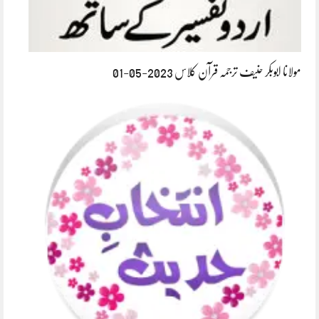
مولانا ابوبکر حنیف ترجمہ قرآن کلاس 2023-05-01