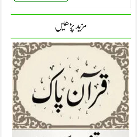
مزید پڑھیں