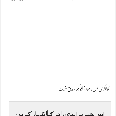
کیٹاگری میں :
مولانا ابو بکر صدیق حنیف
اس خبر پر اپنی رائے کا اظہار کریں