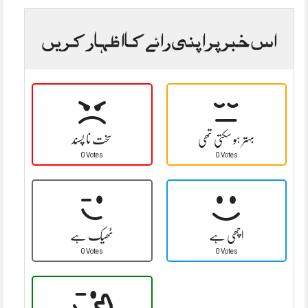
اس خبر پر اپنی رائے کا اظہار کریں
بہتر ہو سکتی تھی
سخت نا پسند
0 Votes
0 Votes
اچھی ہے
ٹھیک ہے
0 Votes
0 Votes