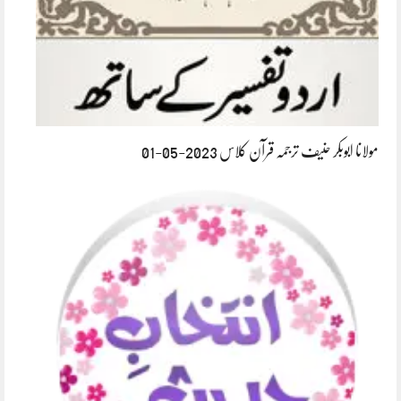
مولانا ابوبکر حنیف ترجمہ قرآن کلاس 2023-05-01