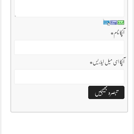
آپکا نام
*
آپکا ای میل ایڈریس
*