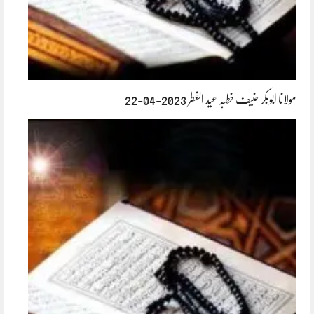
مولانا ابوبکر حنیف خطبہ عید الفطر 2023-04-22