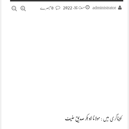
مئ 16, 2022
administrator
0 تبصرے
کیٹاگری میں :
مولانا ابو بکر صدیق حنیف