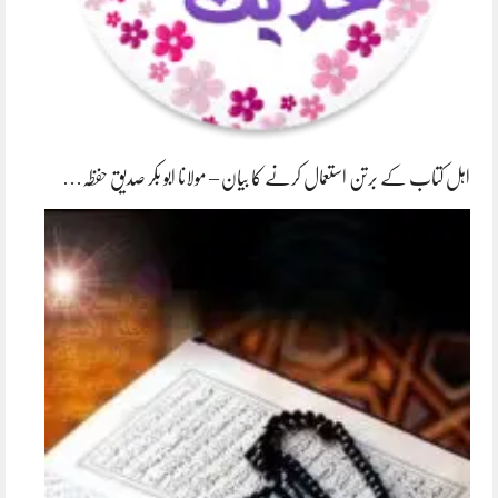
اہل کتاب کے برتن استعمال کرنے کا بیان – مولانا ابو بکر صدیق حفظہ…