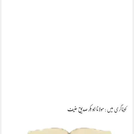
کیٹاگری میں :
مولانا ابو بکر صدیق حنیف