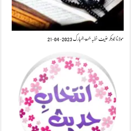
مولانا ابوبکر حنیف خطبہ جمعۃ المبارک 2023-04-21