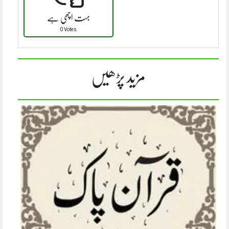
بہت اچھی ہے
0 Votes
مزید پڑھیں