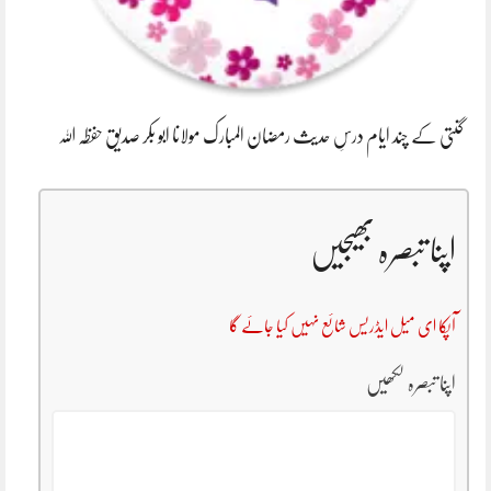
گنتی کے چند ایام درسِ حدیث رمضان المبارک مولانا ابو بکر صدیق حفظہ اللہ
اپنا تبصرہ بھیجیں
آپکا ای میل ایڈریس شائع نہیں کیا جائے گا
اپنا تبصرہ لکھیں