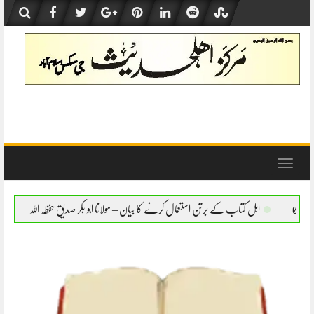
Skip
to
content
Toggle
navigation
 برتن استعمال کرنے کا بیان – مولانا ابو بکر صدیق حفظہ اللہ
اہل کتاب کے برتن استعمال ک