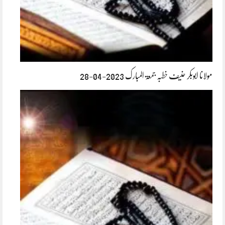
مولانا ابوبکر حنیف خطبہ جمعۃ المبارک 2023-04-28