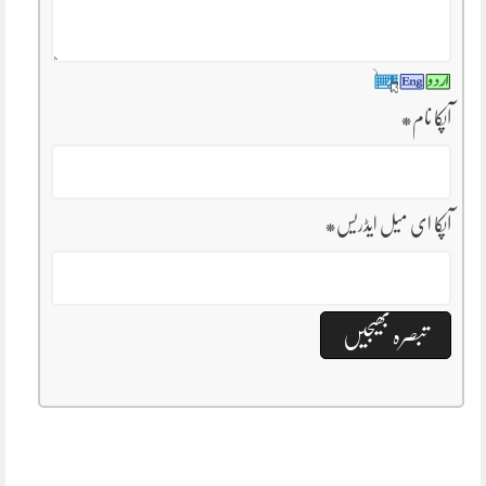
آپکا نام
*
آپکا ای میل ایڈریس
*