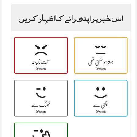
اس خبر پر اپنی رائے کا اظہار کریں
بہتر ہو سکتی تھی
سخت نا پسند
0 Votes
0 Votes
اچھی ہے
ٹھیک ہے
0 Votes
0 Votes