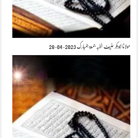
مولانا ابوبکر حنیف خطبہ جمعۃ المبارک 2023-04-28