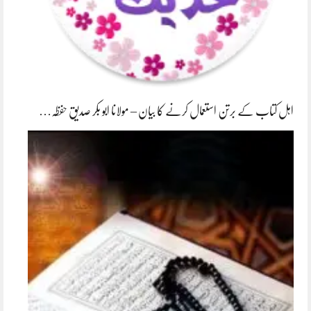
اہل کتاب کے برتن استعمال کرنے کا بیان – مولانا ابو بکر صدیق حفظہ…