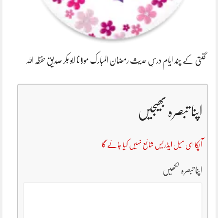
گنتی کے چند ایام درسِ حدیث رمضان المبارک مولانا ابو بکر صدیق حفظہ اللہ
اپنا تبصرہ بھیجیں
آپکا ای میل ایڈریس شائع نہیں کیا جائے گا
اپنا تبصرہ لکھیں