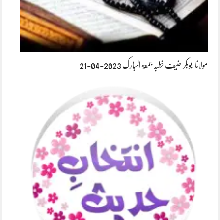
مولانا ابوبکر حنیف خطبہ جمعۃ المبارک 2023-04-21