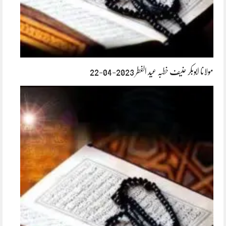
مولانا ابوبکر حنیف خطبہ عید الفطر 2023-04-22