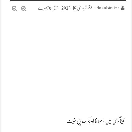
فروری 16, 2023
administrator
0 تبصرے
کیٹاگری میں :
مولانا ابو بکر صدیق حنیف