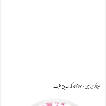
کیٹاگری میں :
مولانا ابو بکر صدیق حنیف