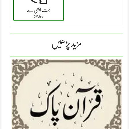
بہت اچھی ہے
0 Votes
مزید پڑھیں