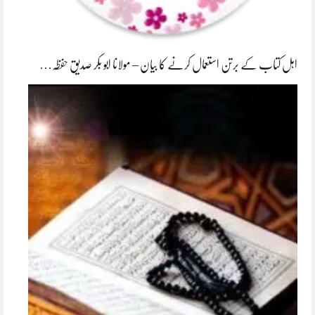
اہل کتاب کے برتن استعمال کرنے کا بیان – مولانا ابو بکر صدیق حفظہ…