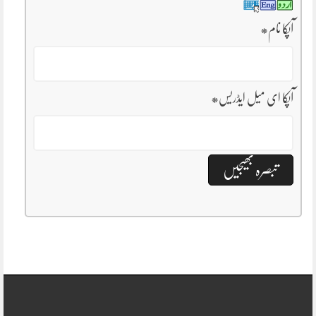
آپکا نام
*
آپکا ای میل ایڈریس
*