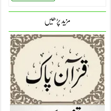
مزید پڑھیں