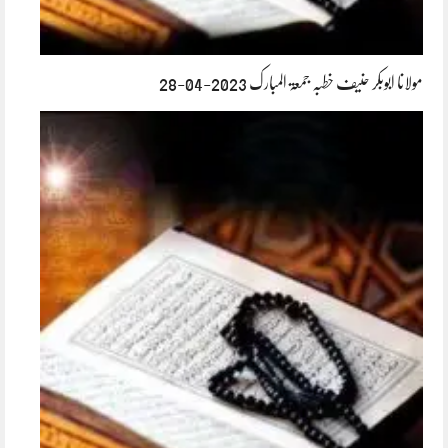
مولانا ابوبکر حنیف خطبہ جمعۃ المبارک 2023-04-28