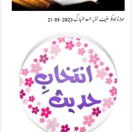
مولانا ابوبکر حنیف خطبہ جمعۃ المبارک 2023-04-21