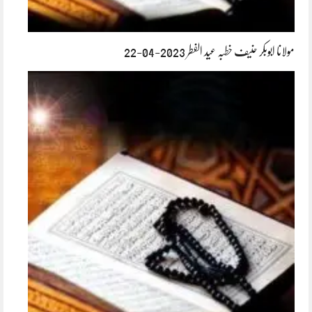
مولانا ابوبکر حنیف خطبہ عید الفطر 2023-04-22