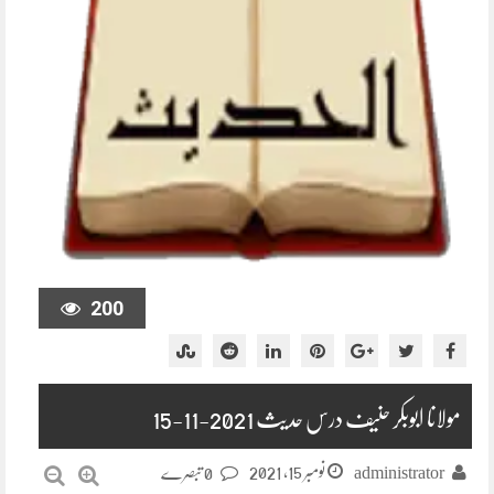
200
مولانا ابوبکر حنیف درس حدیث 2021-11-15
نومبر 15, 2021
administrator
0 تبصرے