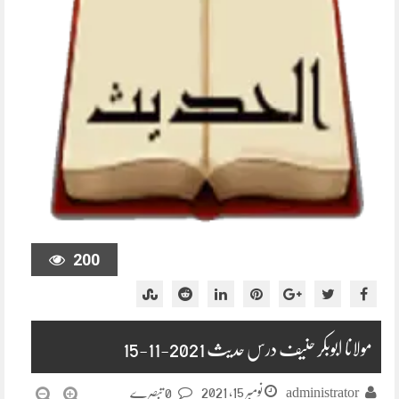
200
مولانا ابوبکر حنیف درس حدیث 2021-11-15
نومبر 15, 2021
administrator
0 تبصرے