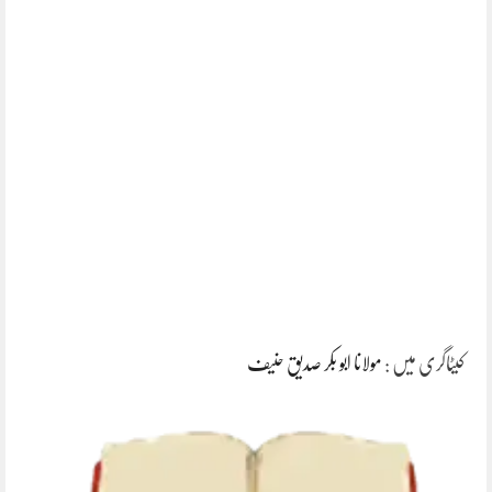
کیٹاگری میں :
مولانا ابو بکر صدیق حنیف