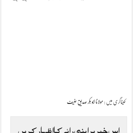
کیٹاگری میں :
مولانا ابو بکر صدیق حنیف
اس خبر پر اپنی رائے کا اظہار کریں