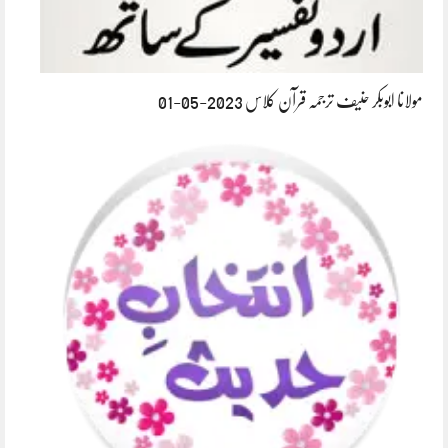
مولانا ابوبکر حنیف ترجمہ قرآن کلاس 2023-05-01