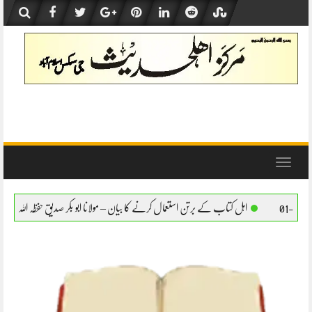
Skip
to
content
Toggle
navigation
ب کے برتن استعمال کرنے کا بیان – مولانا ابو بکر صدیق حفظہ اللہ
اہل کتاب کے برتن استعم