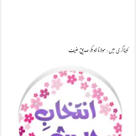
کیٹاگری میں :
مولانا ابو بکر صدیق حنیف