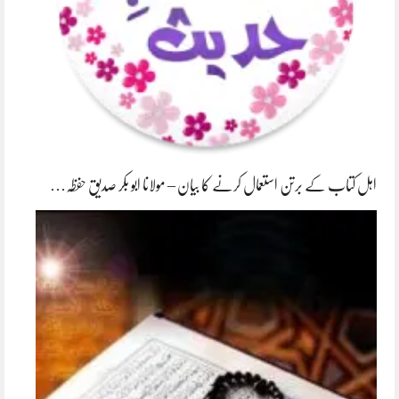
اہل کتاب کے برتن استعمال کرنے کا بیان – مولانا ابو بکر صدیق حفظہ…