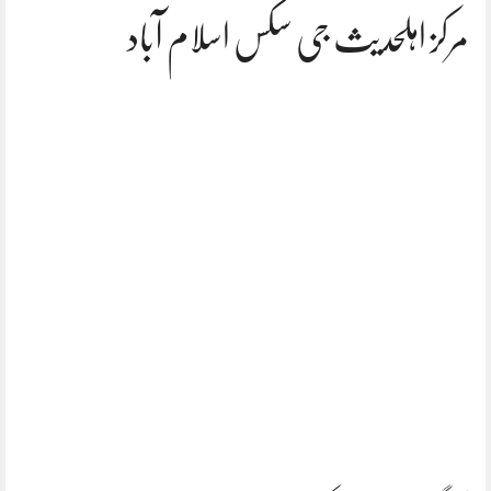
مرکز اہلحدیث جی سکس اسلام آباد