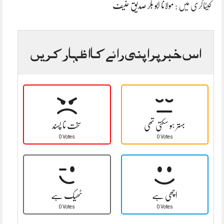
کیٹاگری میں :
مولانا ابو بکر صدیق حنیف
اس خبر پر اپنی رائے کا اظہار کریں
بہتر ہو سکتی تھی
سخت نا پسند
0 Votes
0 Votes
اچھی ہے
ٹھیک ہے
0 Votes
0 Votes