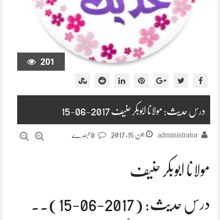
201
درس حدیث: مولانا ابوبکر حنیف 2017-06-15
جون 15, 2017
administrator
0 تبصرے
مولانا ابوبکر حنیف
درس حدیث: (2017-06-15).۔