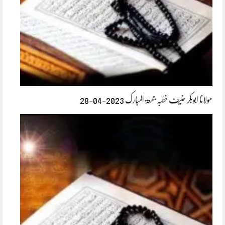
مولانا ابوبکر حنیف خطبہ جمعۃ المبارک 2023-04-28