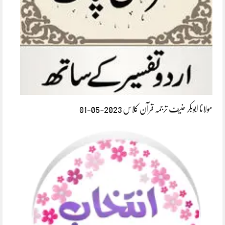
مولانا ابوبکر حنیف ترجمہ قرآن کلاس 2023-05-01