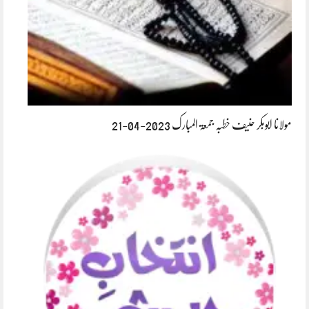
مولانا ابوبکر حنیف خطبہ جمعۃ المبارک 2023-04-21