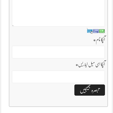
آپکا نام
*
آپکا ای میل ایڈریس
*