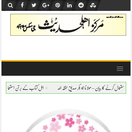
Skip
to
content
Toggle
navigation
 ابو بکر صدیق حفظہ اللہ
اہل کتاب کے برتن استعمال کرنے کا بیان – مولانا ابو بکر صدیق ح