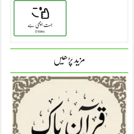
بہت اچھی ہے
0 Votes
مزید پڑھیں