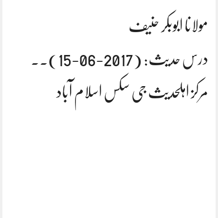
مولانا ابوبکر حنیف
درس حدیث: (2017-06-15).۔
مرکز اہلحدیث جی سکس اسلام آباد