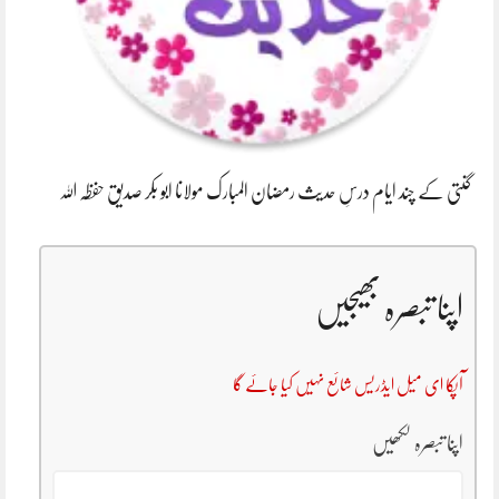
گنتی کے چند ایام درسِ حدیث رمضان المبارک مولانا ابو بکر صدیق حفظہ اللہ
اپنا تبصرہ بھیجیں
آپکا ای میل ایڈریس شائع نہیں کیا جائے گا
اپنا تبصرہ لکھیں