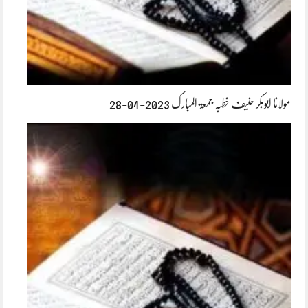
مولانا ابوبکر حنیف خطبہ جمعۃ المبارک 2023-04-28