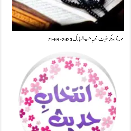
مولانا ابوبکر حنیف خطبہ جمعۃ المبارک 2023-04-21