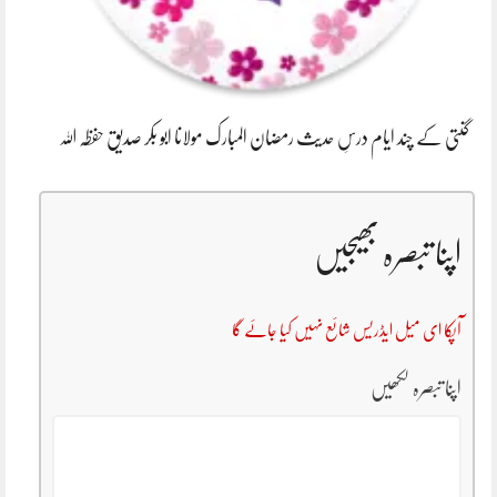
گنتی کے چند ایام درسِ حدیث رمضان المبارک مولانا ابو بکر صدیق حفظہ اللہ
اپنا تبصرہ بھیجیں
آپکا ای میل ایڈریس شائع نہیں کیا جائے گا
اپنا تبصرہ لکھیں