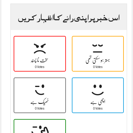
اس خبر پر اپنی رائے کا اظہار کریں
بہتر ہو سکتی تھی
سخت نا پسند
0 Votes
0 Votes
اچھی ہے
ٹھیک ہے
0 Votes
0 Votes