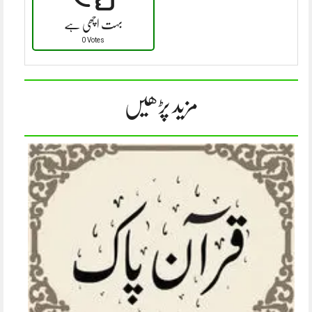
بہت اچھی ہے
0 Votes
مزید پڑھیں