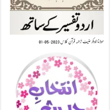
مولانا ابوبکر حنیف ترجمہ قرآن کلاس 2023-05-01