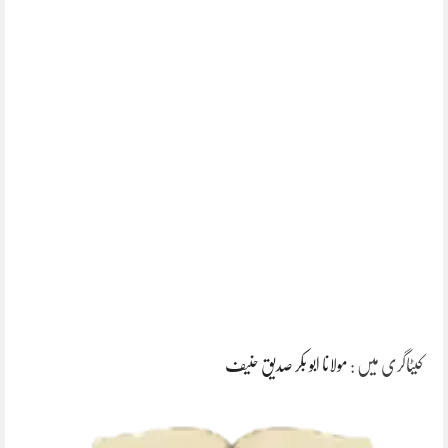
کیٹاگری میں :
مولانا ابو بکر صدیق حنیف