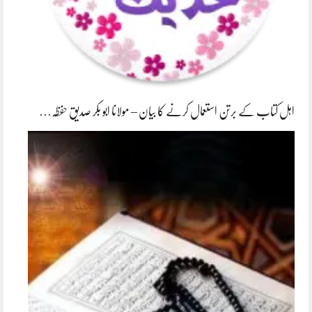
اہل کتاب کے برتن استعمال کرنے کا بیان – مولانا ابو بکر صدیق حفظہ…