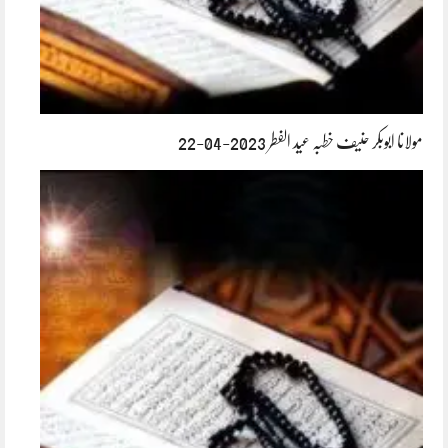
مولانا ابوبکر حنیف خطبہ عید الفطر 2023-04-22