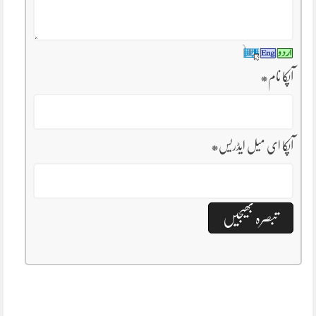
آپکا نام
*
آپکا ای میل ایڈریس
*