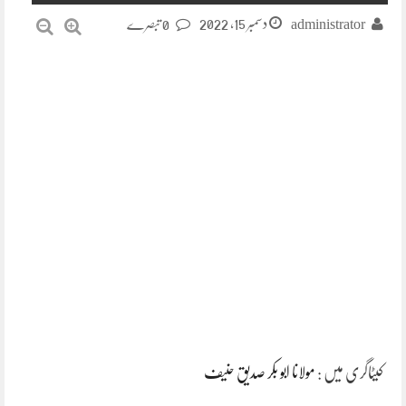
دسمبر 15, 2022
administrator
0 تبصرے
کیٹاگری میں :
مولانا ابو بکر صدیق حنیف