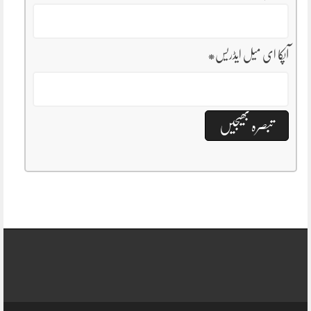
آپکا ای میل ایڈریس
*