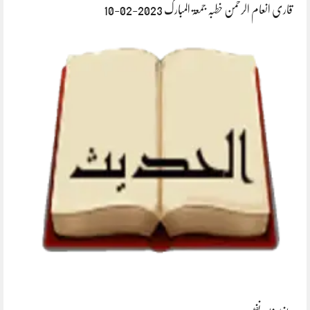
قاری انعام الرحمن خطبہ جمعۃ المبارک 2023-02-10