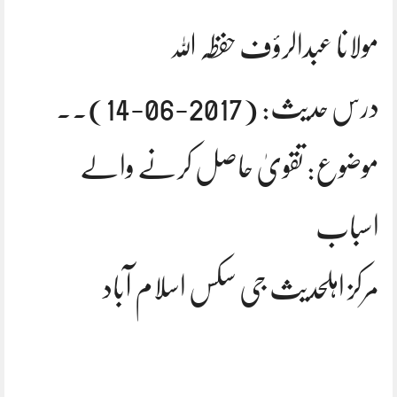
مولانا عبدالرؤف حفظہ اللہ
درس حدیث: (2017-06-14).۔
موضوع: تقویٰ حاصل کرنے والے
اسباب
مرکز اہلحدیث جی سکس اسلام آباد