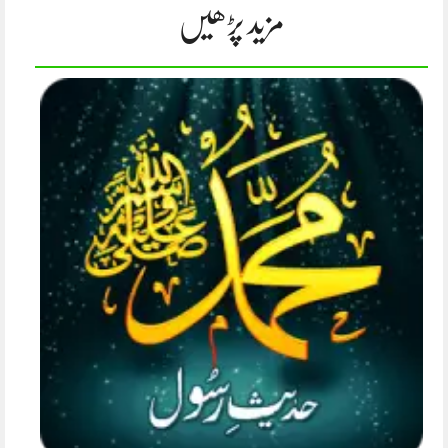
مزید پڑھیں