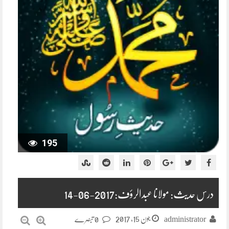
195
درس حدیث: مولانا عبدالرؤف:2017-06-14
جون 15, 2017
administrator
0 تبصرے