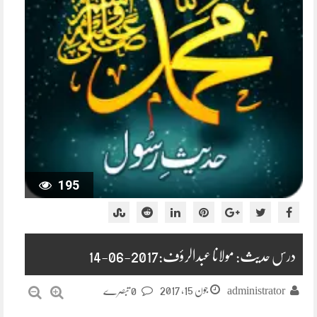
195
درس حدیث: مولانا عبدالرؤف:2017-06-14
جون 15, 2017
administrator
0 تبصرے