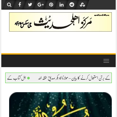
Skip
to
content
Toggle
navigation
ان – مولانا ابو بکر صدیق حفظہ اللہ
اہل کتاب کے برتن استعمال کرنے کا بیان – مولانا ابو