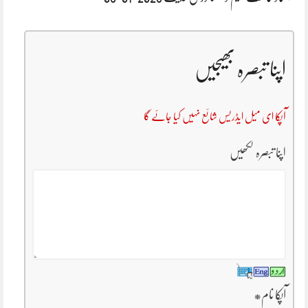
اپنا تبصرہ بھیجیں
آپکا ای میل ایڈریس شائع نہیں کیا جائے گا
اپنا تبصرہ لکھیں
آپکا نام
*