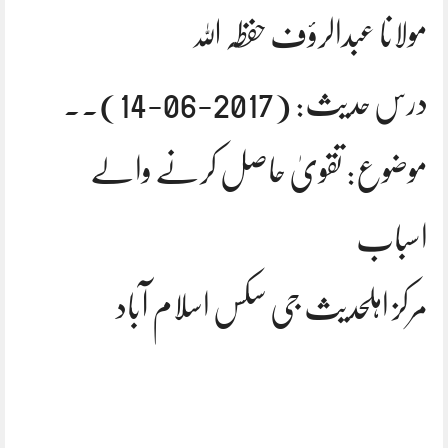
مولانا عبدالرؤف حفظہ اللہ
درس حدیث: (2017-06-14).۔
موضوع: تقویٰ حاصل کرنے والے
اسباب
مرکز اہلحدیث جی سکس اسلام آباد