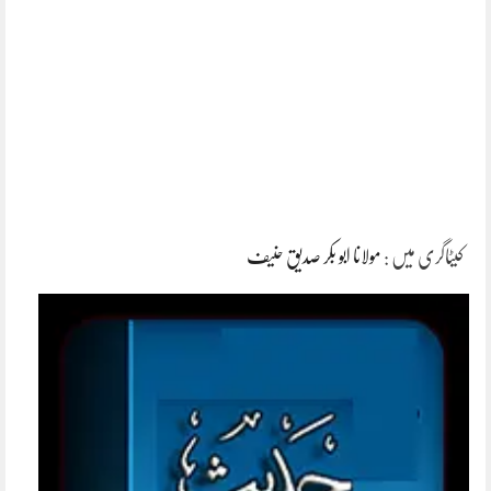
کیٹاگری میں :
مولانا ابو بکر صدیق حنیف