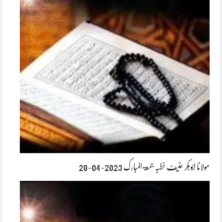
مولانا ابوبکر حنیف خطبہ جمعۃ المبارک 2023-04-28