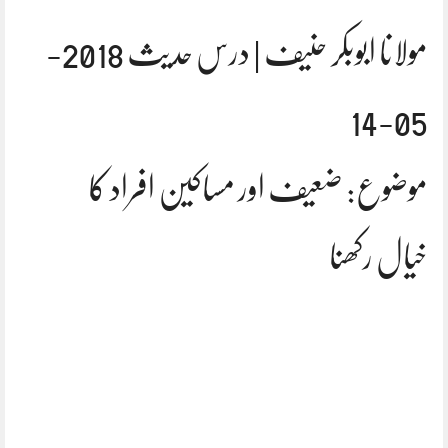
مولانا ابوبکر حنیف | درس حدیث 2018-
05-14
موضوع: ضعیف اور مساکین افراد کا
خیال رکھنا