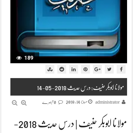
189
مولانا ابوبکر حنیف: درس حدیث 2018-05-14
مئ 14, 2018
administrator
0 تبصرے
مولانا ابوبکر حنیف | درس حدیث 2018-