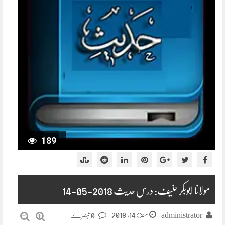
189
مولانا ابوبکر حنیف: درس حدیث 2018-05-14
مئ 14, 2018
administrator
0 تبصرے