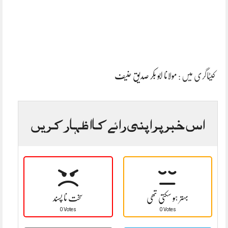
کیٹاگری میں :
مولانا ابو بکر صدیق حنیف
اس خبر پر اپنی رائے کا اظہار کریں
بہتر ہو سکتی تھی
سخت نا پسند
0 Votes
0 Votes