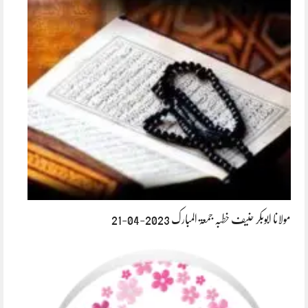
مولانا ابوبکر حنیف خطبہ جمعۃ المبارک 2023-04-21