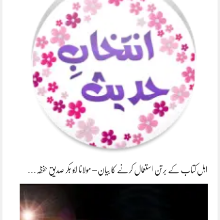
اہل کتاب کے برتن استعمال کرنے کا بیان – مولانا ابو بکر صدیق حفظہ…