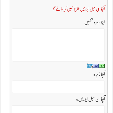
آپکا ای میل ایڈریس شائع نہیں کیا جائے گا
اپنا تبصرہ لکھیں
آپکا نام
*
آپکا ای میل ایڈریس
*