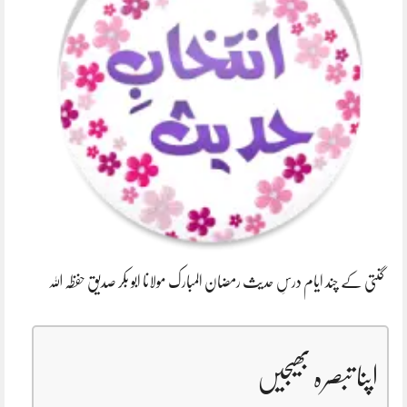
گنتی کے چند ایام درسِ حدیث رمضان المبارک مولانا ابو بکر صدیق حفظہ اللہ
اپنا تبصرہ بھیجیں