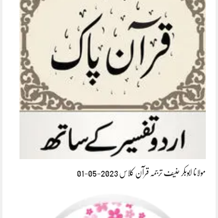
مولانا ابوبکر حنیف ترجمہ قرآن کلاس 2023-05-01