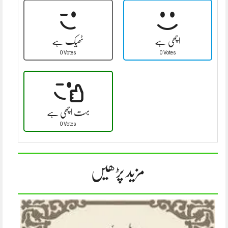
اچھی ہے
ٹھیک ہے
0 Votes
0 Votes
بہت اچھی ہے
0 Votes
مزید پڑھیں