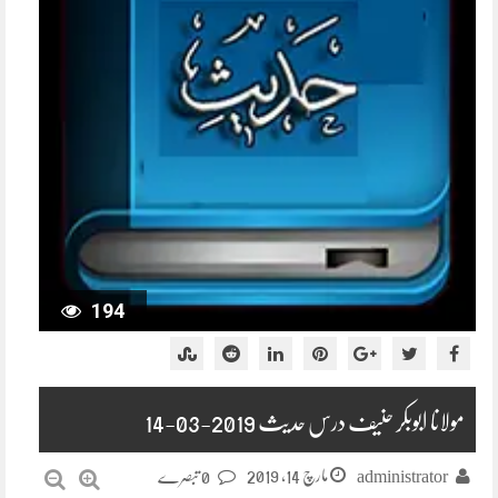
194
مولانا ابوبکر حنیف درس حدیث 2019-03-14
مارچ 14, 2019
administrator
0 تبصرے