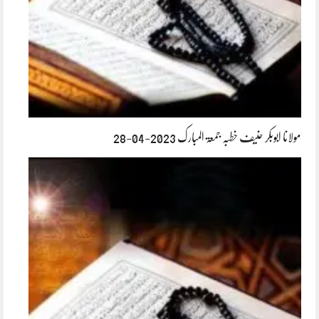
مولانا ابوبکر حنیف خطبہ جمعۃ المبارک 2023-04-28