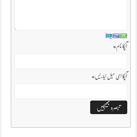
آپکا نام
*
آپکا ای میل ایڈریس
*