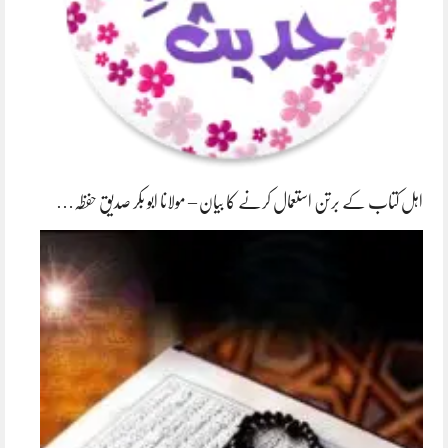
اہل کتاب کے برتن استعمال کرنے کا بیان – مولانا ابو بکر صدیق حفظہ…