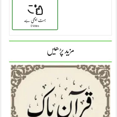
بہت اچھی ہے
0 Votes
مزید پڑھیں