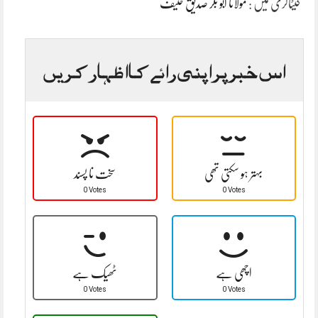
کیٹاگری میں :
مولانا ابو بکر صدیق حنیف
اس خبر پر اپنی رائے کا اظہار کریں
بہتر ہو سکتی تھی
سخت نا پسند
0 Votes
0 Votes
اچھی ہے
ٹھیک ہے
0 Votes
0 Votes