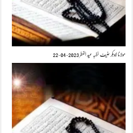
مولانا ابوبکر حنیف خطبہ عید الفطر 2023-04-22