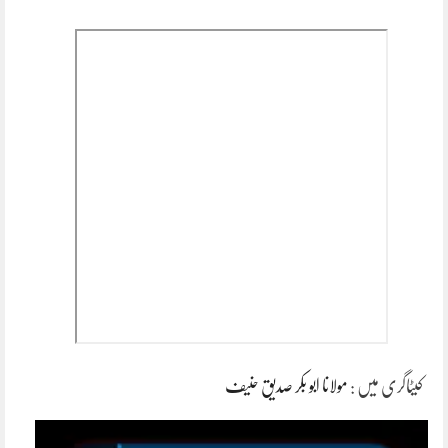
کیٹاگری میں :
مولانا ابو بکر صدیق حنیف