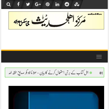
Skip
to
content
Toggle
navigation
ے برتن استعمال کرنے کا بیان – مولانا ابو بکر صدیق حفظہ اللہ
اہل کتاب کے برتن استعمال ک