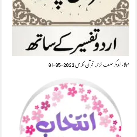
مولانا ابوبکر حنیف ترجمہ قرآن کلاس 2023-05-01