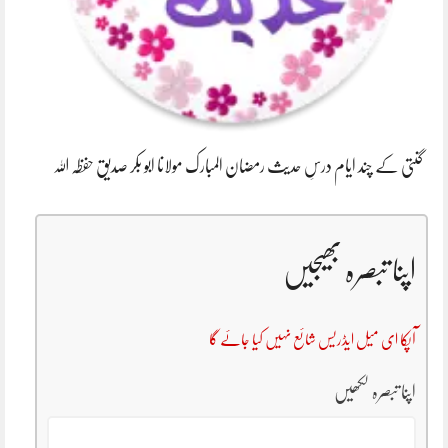
گنتی کے چند ایام درسِ حدیث رمضان المبارک مولانا ابو بکر صدیق حفظہ اللہ
اپنا تبصرہ بھیجیں
آپکا ای میل ایڈریس شائع نہیں کیا جائے گا
اپنا تبصرہ لکھیں