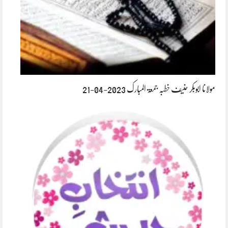
مولانا ابوبکر حنیف خطبہ جمعۃ المبارک 2023-04-21