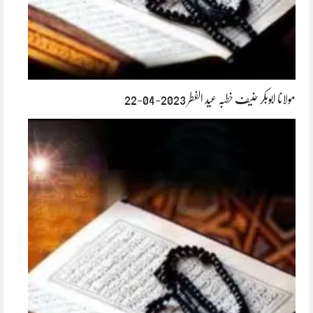
مولانا ابوبکر حنیف خطبہ عید الفطر 2023-04-22