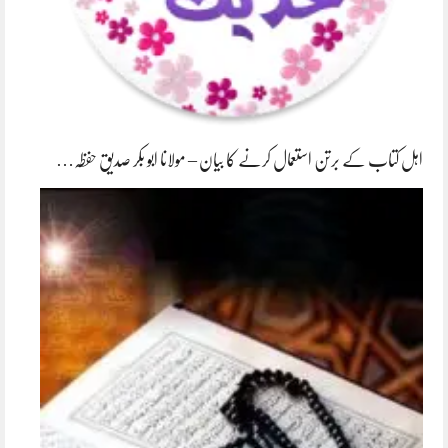
اہل کتاب کے برتن استعمال کرنے کا بیان – مولانا ابو بکر صدیق حفظہ…