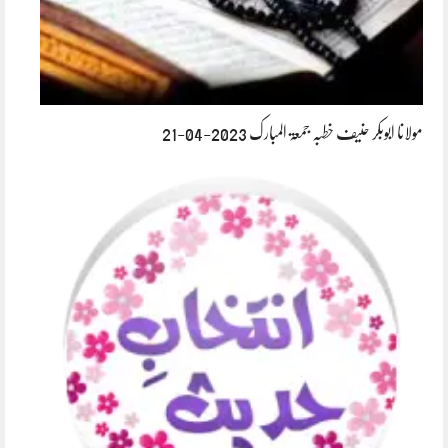
مولانا ابوبکر حنیف خطبہ جمعۃ المبارک 2023-04-21