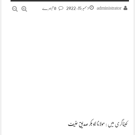
دسمبر 15, 2022
administrator
0 تبصرے
کیٹاگری میں :
مولانا ابو بکر صدیق حنیف