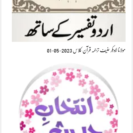
مولانا ابوبکر حنیف ترجمہ قرآن کلاس 2023-05-01