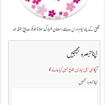
گنتی کے چند ایام درسِ حدیث رمضان المبارک مولانا ابو بکر صدیق حفظہ اللہ
اپنا تبصرہ بھیجیں
آپکا ای میل ایڈریس شائع نہیں کیا جائے گا
اپنا تبصرہ لکھیں