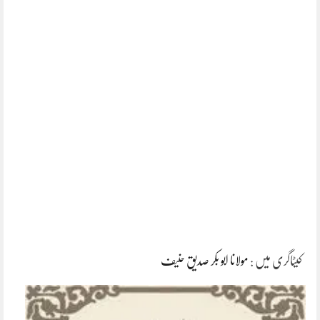
کیٹاگری میں :
مولانا ابو بکر صدیق حنیف