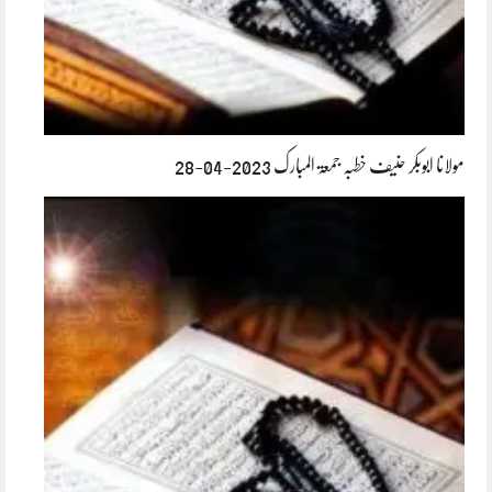
مولانا ابوبکر حنیف خطبہ جمعۃ المبارک 2023-04-28