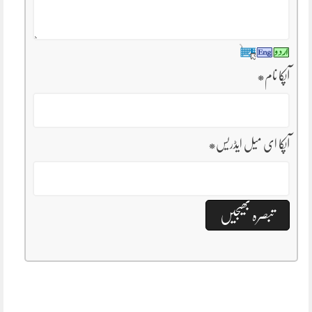
آپکا نام
*
آپکا ای میل ایڈریس
*