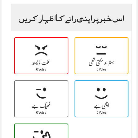
اس خبر پر اپنی رائے کا اظہار کریں
بہتر ہو سکتی تھی
سخت نا پسند
0 Votes
0 Votes
اچھی ہے
ٹھیک ہے
0 Votes
0 Votes