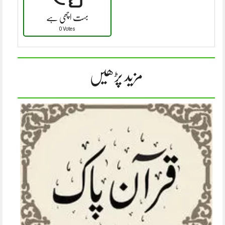
بہت اچھی ہے
0 Votes
مزید پڑھیں