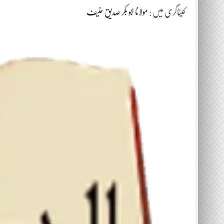
کیٹاگری میں :
مولانا ابو بکر صدیق حنیف