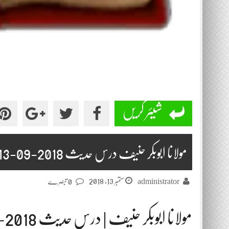
شیئر کریں
مولانا ابوبکر حنیف درس حدیث 2018-09-13
ستمبر 13, 2018
administrator
0 تبصرے
مولانا ابوبکر حنیف | درس حدیث 2018-09-13