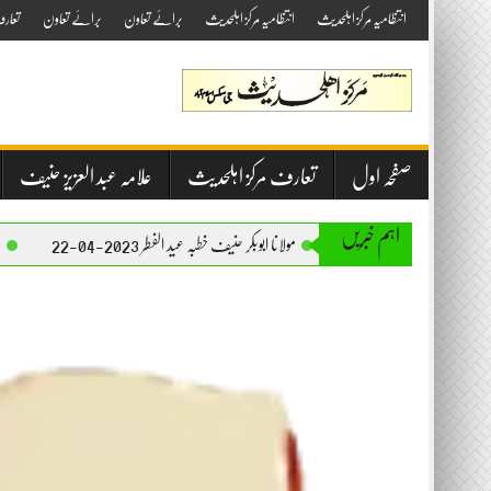
Skip
انتظامیہ مرکز اہلحدیث
انتظامیہ مرکز اہلحدیث
برائے تعاون
برائے تعاون
تعار
to
content
صفحہ اول
تعارف مرکز اہلحدیث
علامہ عبد العزیز حنیف
اہم خبریں
مولانا ابوبکر حنیف خطبہ عید الفطر 2023-04-22
مولانا ابوبکر حنیف خ