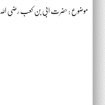
موضوع : حضرت ابی بن کعب رضی اللہ عن