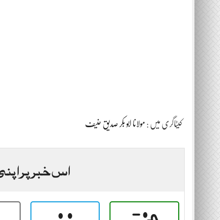
کیٹاگری میں :
مولانا ابو بکر صدیق حنیف
اس خبر پر اپنی