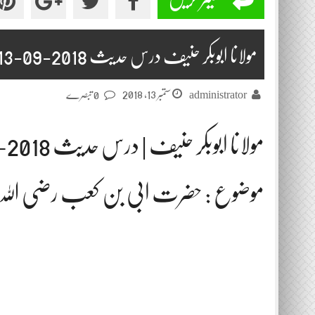
مولانا ابوبکر حنیف درس حدیث 2018-09-13
ستمبر 13, 2018
administrator
0 تبصرے
مولانا ابوبکر حنیف | درس حدیث 2018-09-13
موضوع : حضرت ابی بن کعب رضی اللہ عن