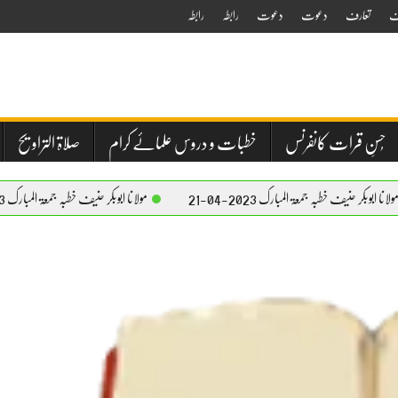
ف
تعارف
دعوت
دعوت
رابطہ
رابطہ
حُسنِ قرات کانفرنس
خطبات و دروس علمائے کرام
صلاۃ التراویح
طبہ جمعۃ المبارک 2023-04-21
مولانا ابوبکر حنیف خطبہ جمعۃ المبارک 2023-04-21