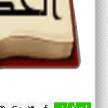
شیئر کریں