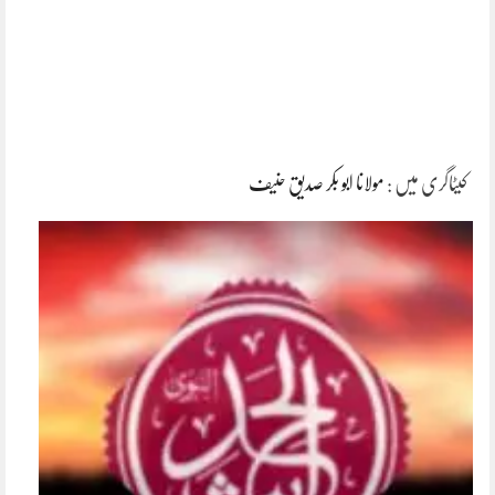
کیٹاگری میں :
مولانا ابو بکر صدیق حنیف