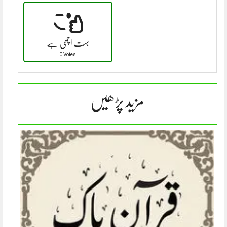
بہت اچھی ہے
0 Votes
مزید پڑھیں