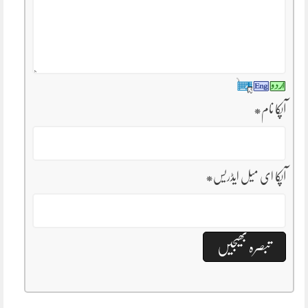
آپکا نام
*
آپکا ای میل ایڈریس
*