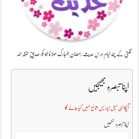
گنتی کے چند ایام درسِ حدیث رمضان المبارک مولانا ابو بکر صدیق حفظہ اللہ
اپنا تبصرہ بھیجیں
آپکا ای میل ایڈریس شائع نہیں کیا جائے گا
اپنا تبصرہ لکھیں