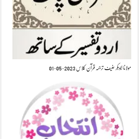
مولانا ابوبکر حنیف ترجمہ قرآن کلاس 2023-05-01