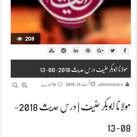
208
مولانا ابوبکر حنیف درس حدیث 2018-08-13
اگست 13, 2018
administrator
0 تبصرے
مولانا ابوبکر حنیف | درس حدیث 2018-
08-13