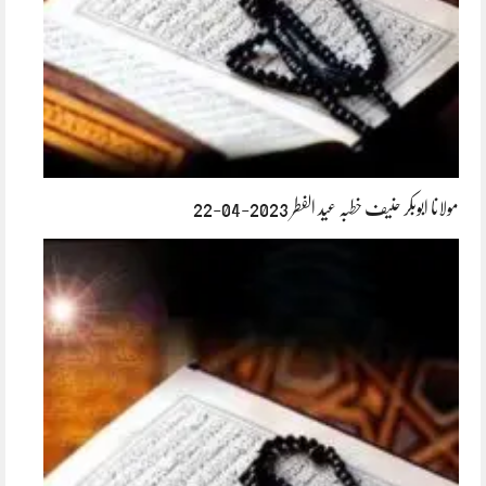
مولانا ابوبکر حنیف خطبہ عید الفطر 2023-04-22