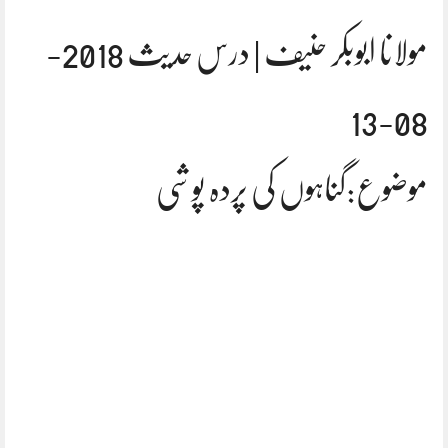
مولانا ابوبکر حنیف | درس حدیث 2018-
08-13
موضوع:گناہوں کی پردہ پوشی