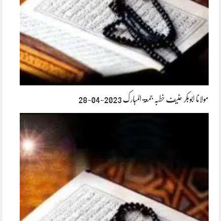
مولانا ابوبکر حنیف خطبہ جمعۃ المبارک 2023-04-28