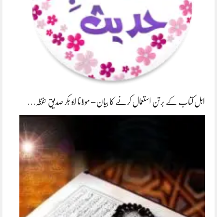
اہل کتاب کے برتن استعمال کرنے کا بیان – مولانا ابو بکر صدیق حفظہ…