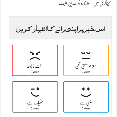
کیٹاگری میں :
مولانا ابو بکر صدیق حنیف
اس خبر پر اپنی رائے کا اظہار کریں
بہتر ہو سکتی تھی
سخت نا پسند
0 Votes
0 Votes
اچھی ہے
ٹھیک ہے
0 Votes
0 Votes