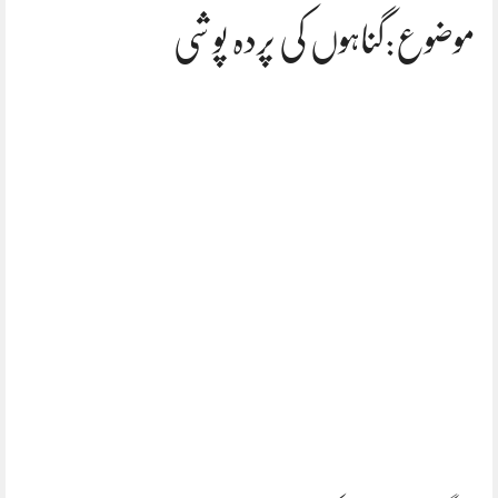
موضوع:گناہوں کی پردہ پوشی