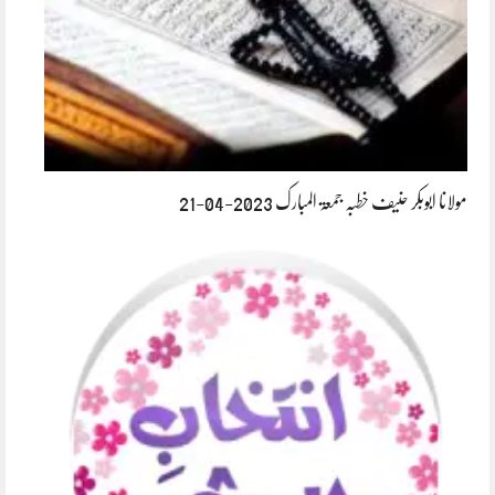
مولانا ابوبکر حنیف خطبہ جمعۃ المبارک 2023-04-21