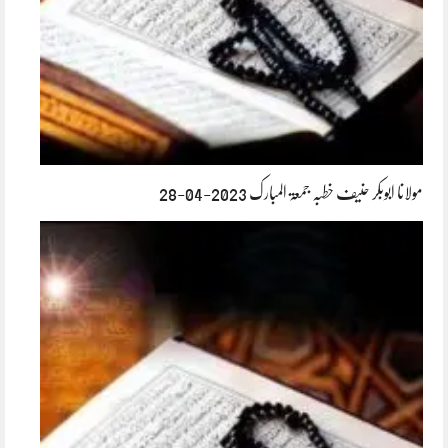
مولانا ابوبکر حنیف خطبہ جمعۃ المبارک 2023-04-28