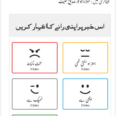
کیٹاگری میں :
مولانا ابو بکر صدیق حنیف
اس خبر پر اپنی رائے کا اظہار کریں
بہتر ہو سکتی تھی
سخت نا پسند
0 Votes
0 Votes
اچھی ہے
ٹھیک ہے
0 Votes
0 Votes