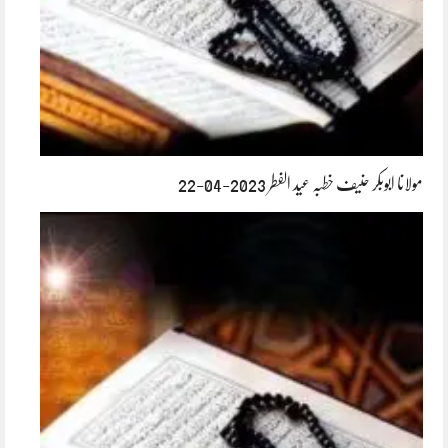
مولانا ابوبکر حنیف خطبہ عید الفطر 2023-04-22