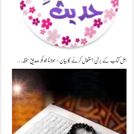
اہل کتاب کے برتن استعمال کرنے کا بیان – مولانا ابو بکر صدیق حفظہ…