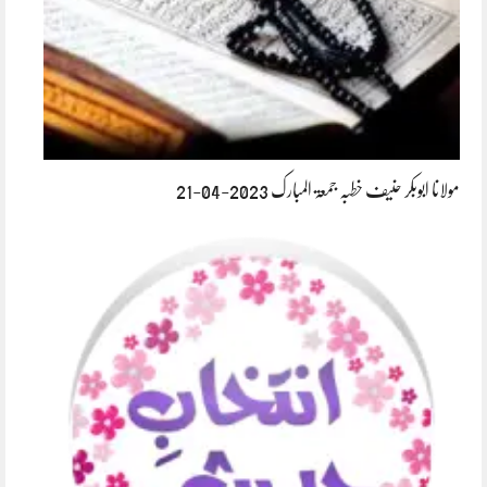
مولانا ابوبکر حنیف خطبہ جمعۃ المبارک 2023-04-21