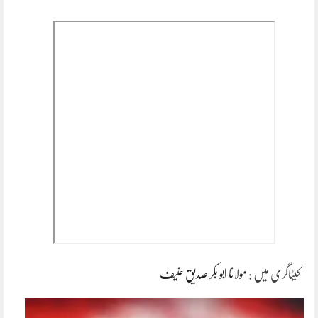
کیٹاگری میں :
مولانا ابو بکر صدیق حنیف