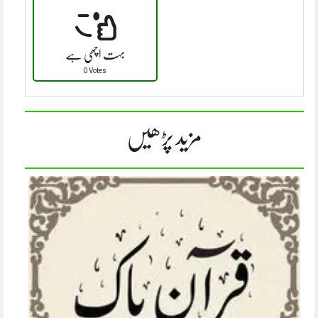
بہت اچھی ہے
0 Votes
مزید پڑھیں