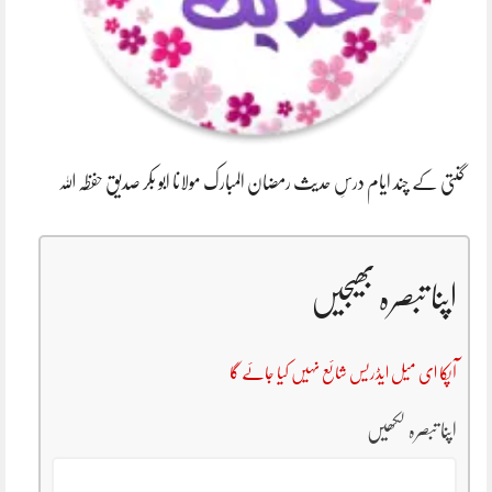
گنتی کے چند ایام درسِ حدیث رمضان المبارک مولانا ابو بکر صدیق حفظہ اللہ
اپنا تبصرہ بھیجیں
آپکا ای میل ایڈریس شائع نہیں کیا جائے گا
اپنا تبصرہ لکھیں