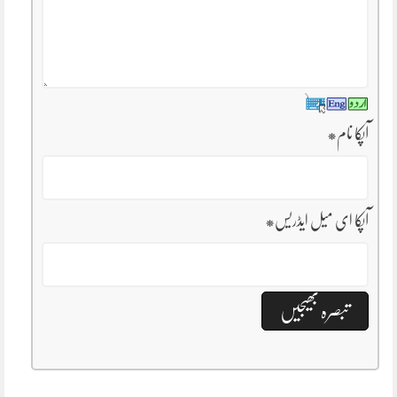
آپکا نام
*
آپکا ای میل ایڈریس
*