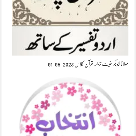
مولانا ابوبکر حنیف ترجمہ قرآن کلاس 2023-05-01