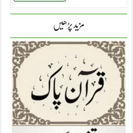
مزید پڑھیں