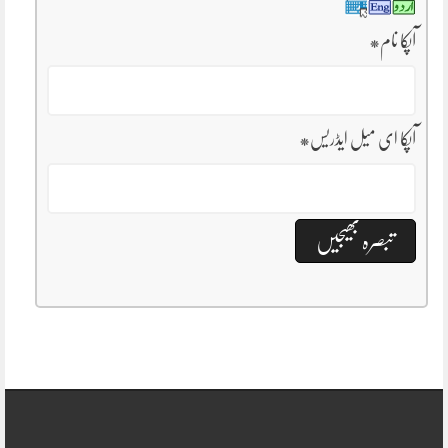
آپکا نام
*
آپکا ای میل ایڈریس
*