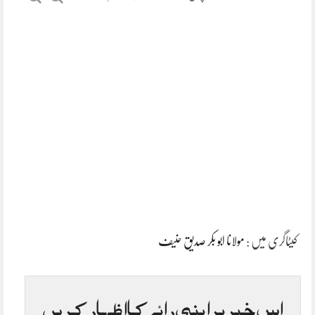
کیٹاگری میں :
مولانا ابو بکر صدیق حنیف
اس خبر پر اپنی رائے کا اظہار کریں