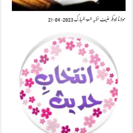
مولانا ابوبکر حنیف خطبہ جمعۃ المبارک 2023-04-21