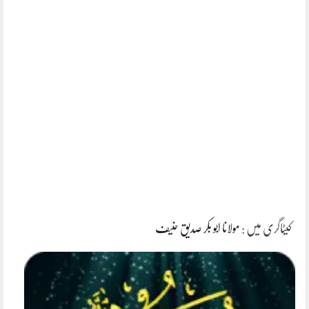
کیٹاگری میں :
مولانا ابو بکر صدیق حنیف