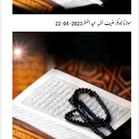
مولانا ابوبکر حنیف خطبہ عید الفطر 2023-04-22