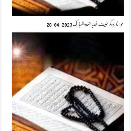
مولانا ابوبکر حنیف خطبہ جمعۃ المبارک 2023-04-28