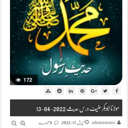
172
مولانا ابوبکر حنیف درس حدیث 2022-04-13
اپریل 13, 2022
administrator
0 تبصرے