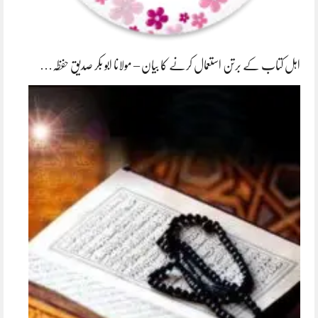
اہل کتاب کے برتن استعمال کرنے کا بیان – مولانا ابو بکر صدیق حفظہ…