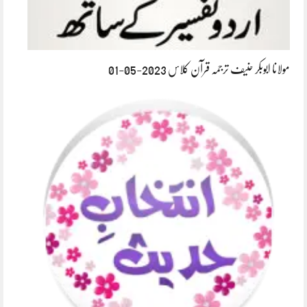
مولانا ابوبکر حنیف ترجمہ قرآن کلاس 2023-05-01