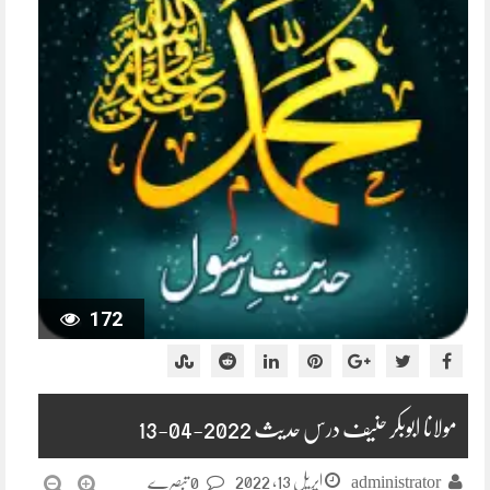
172
مولانا ابوبکر حنیف درس حدیث 2022-04-13
اپریل 13, 2022
administrator
0 تبصرے