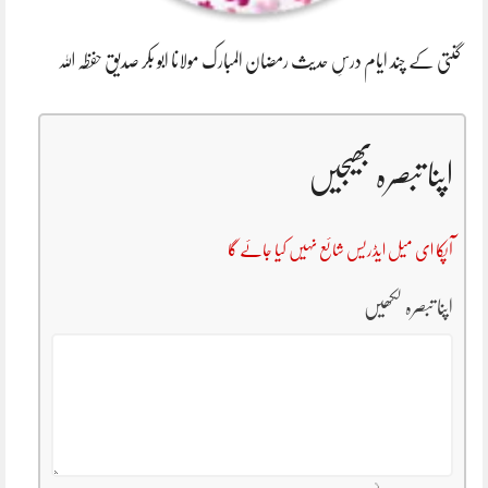
گنتی کے چند ایام درسِ حدیث رمضان المبارک مولانا ابو بکر صدیق حفظہ اللہ
اپنا تبصرہ بھیجیں
آپکا ای میل ایڈریس شائع نہیں کیا جائے گا
اپنا تبصرہ لکھیں