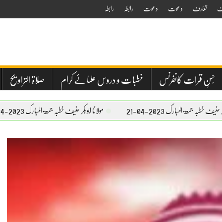
ف
تعارف
دعوت
دعوت
رابطہ
رابطہ
حُسنِ قرات کانفرنس
خطبات و دروس علمائے کرام
صلاۃ التراویح
20-04-21
مولانا ابوبکر حنیف خطبہ جمعۃ المبارک 2023-04-21
مولا