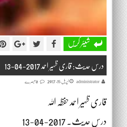
شیئر کریں
درس حدیث: قاری ظہیر احمد 2017-04-13
اپریل 15, 2017
administrator
0 تبصرے
قاری ظہیر احمد حفظہ اللہ
درس حدیث. 2017-04-13