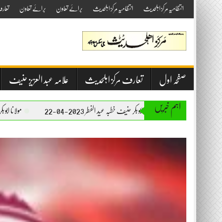
Skip
انتظامیہ مرکز اہلحدیث
انتظامیہ مرکز اہلحدیث
برائے تعاون
برائے تعاون
تعار
to
content
صفحہ اول
تعارف مرکز اہلحدیث
علامہ عبد العزیز حنیف
اہم خبریں
مولانا ابوبکر حنیف خطبہ عید الفطر 2023-04-22
مولانا ابوبکر حنیف خطبہ جمعۃ المبارک 23