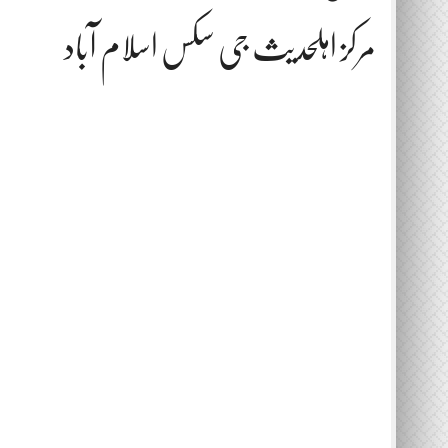
مرکز اہلحدیث جی سکس اسلام آباد