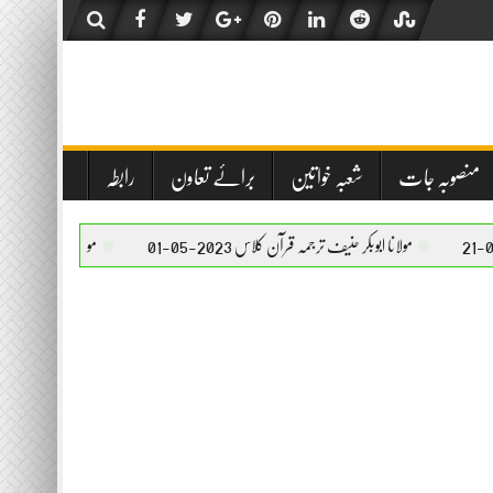
منصوبہ جات
شعبہ خواتین
برائے تعاون
رابطہ
نا ابوبکر حنیف ترجمہ قرآن کلاس 2023-05-01
مولانا ابوبکر حنیف ترجمہ قرآن کلاس 2023-05-01