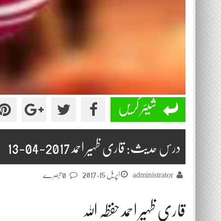
شیئر کریں
درس حدیث: قاری ظہیر احمد 2017-04-13
اپریل 15, 2017
administrator
0 تبصرے
قاری ظہیر احمد حفظہ اللہ