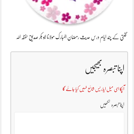
گنتی کے چند ایام درسِ حدیث رمضان المبارک مولانا ابو بکر صدیق حفظہ اللہ
اپنا تبصرہ بھیجیں
آپکا ای میل ایڈریس شائع نہیں کیا جائے گا
اپنا تبصرہ لکھیں