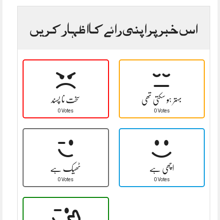
اس خبر پر اپنی رائے کا اظہار کریں
بہتر ہو سکتی تھی
سخت نا پسند
0 Votes
0 Votes
اچھی ہے
ٹھیک ہے
0 Votes
0 Votes