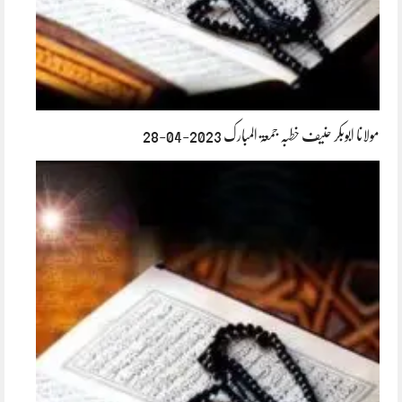
مولانا ابوبکر حنیف خطبہ جمعۃ المبارک 2023-04-28