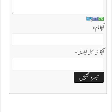
آپکا نام
*
آپکا ای میل ایڈریس
*