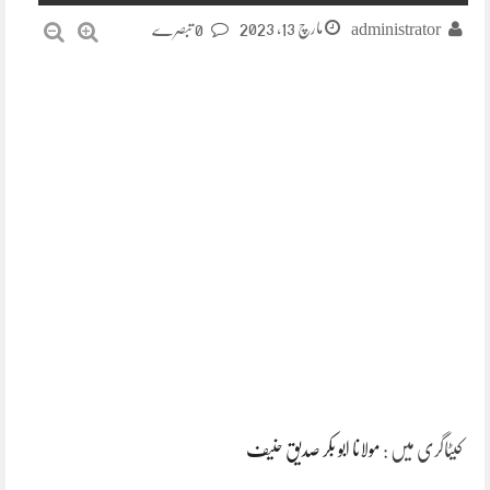
مارچ 13, 2023
administrator
0 تبصرے
کیٹاگری میں :
مولانا ابو بکر صدیق حنیف