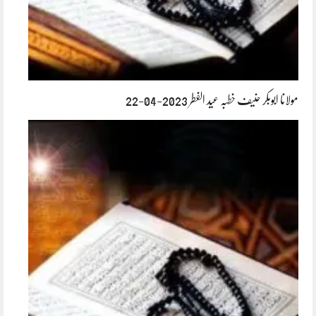
مولانا ابوبکر حنیف خطبہ عید الفطر 2023-04-22