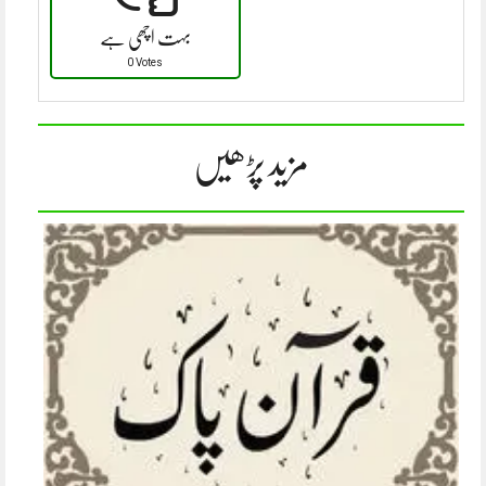
بہت اچھی ہے
0 Votes
مزید پڑھیں