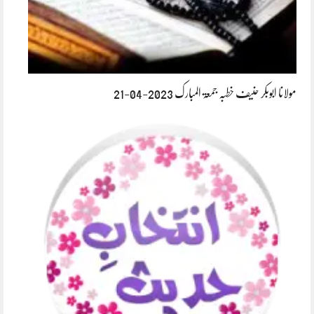
مولانا ابوبکر حنیف خطبہ جمعۃ المبارک 2023-04-21