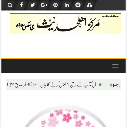
Skip
to
content
Toggle
navigation
اب کے برتن استعمال کرنے کا بیان – مولانا ابو بکر صدیق حفظہ اللہ
اہل کتاب کے برتن استع