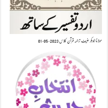
مولانا ابوبکر حنیف ترجمہ قرآن کلاس 2023-05-01