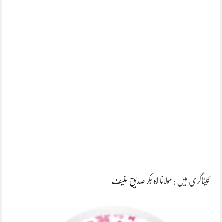
کیٹاگری میں :
مولانا ابو بکر صدیق حنیف