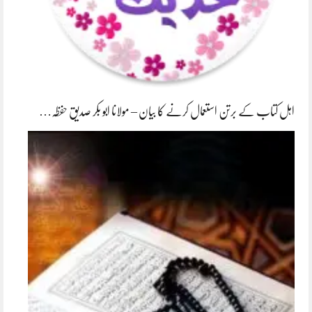
اہل کتاب کے برتن استعمال کرنے کا بیان – مولانا ابو بکر صدیق حفظہ…