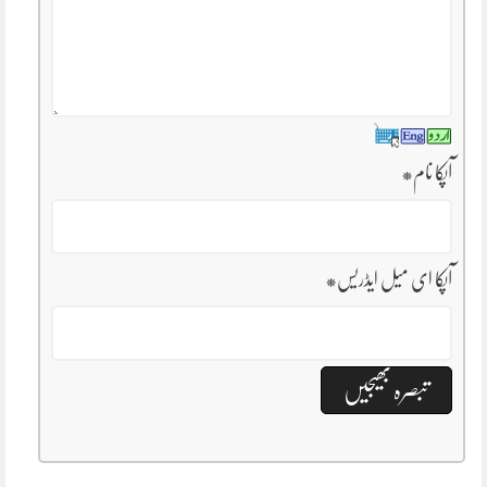
آپکا نام
*
آپکا ای میل ایڈریس
*