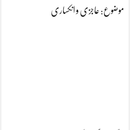
موضوع: عاجزی و انکساری