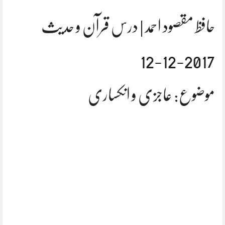
حافظ مقصود احمد | درس قرآن و حدیث
2017-12-12
موضوع: عاجزی و انکساری