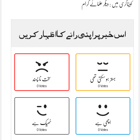
کیٹاگری میں :
دیگر علمائے کرام
اس خبر پر اپنی رائے کا اظہار کریں
بہتر ہو سکتی تھی
سخت نا پسند
0 Votes
0 Votes
اچھی ہے
ٹھیک ہے
0 Votes
0 Votes