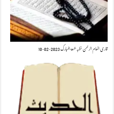
قاری انعام الرحمن خطبہ جمعۃ المبارک 2023-02-10