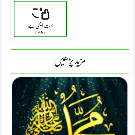
بہت اچھی ہے
0 Votes
مزید پڑھیں