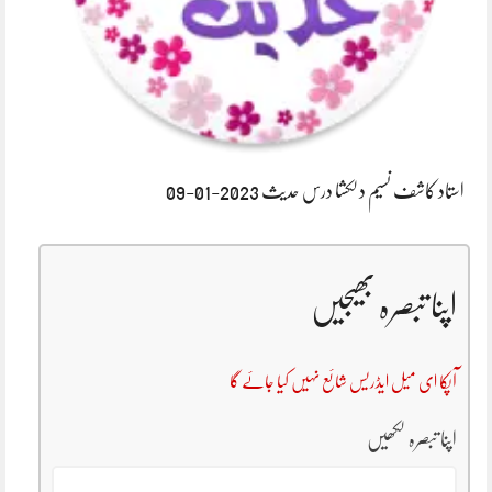
استاد کاشف نسیم دلکشا درس حدیث 2023-01-09
اپنا تبصرہ بھیجیں
آپکا ای میل ایڈریس شائع نہیں کیا جائے گا
اپنا تبصرہ لکھیں