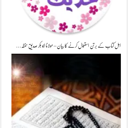
اہل کتاب کے برتن استعمال کرنے کا بیان – مولانا ابو بکر صدیق حفظہ…