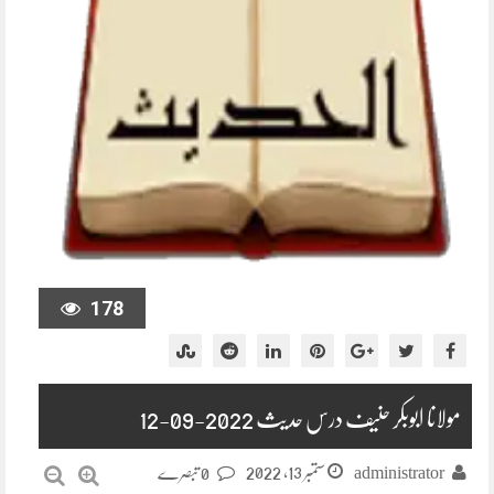
178
مولانا ابوبکر حنیف درس حدیث 2022-09-12
ستمبر 13, 2022
administrator
0 تبصرے