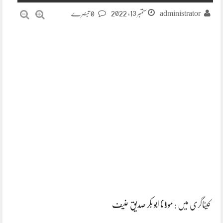
ستمبر 13, 2022
administrator
0 تبصرے
کیٹاگری میں :
مولانا ابو بکر صدیق حنیف