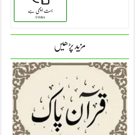
بہت اچھی ہے
0 Votes
مزید پڑھیں