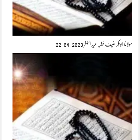
مولانا ابوبکر حنیف خطبہ عید الفطر 2023-04-22