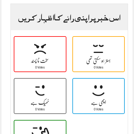
اس خبر پر اپنی رائے کا اظہار کریں
بہتر ہو سکتی تھی
سخت نا پسند
0 Votes
0 Votes
اچھی ہے
ٹھیک ہے
0 Votes
0 Votes