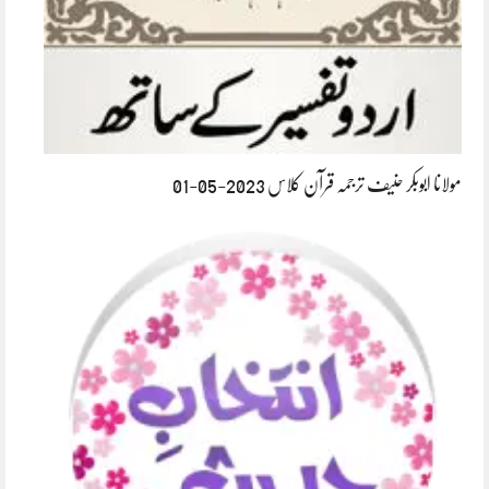
مولانا ابوبکر حنیف ترجمہ قرآن کلاس 2023-05-01