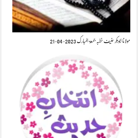
مولانا ابوبکر حنیف خطبہ جمعۃ المبارک 2023-04-21