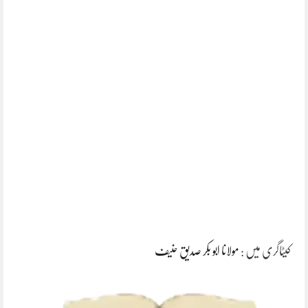
کیٹاگری میں :
مولانا ابو بکر صدیق حنیف