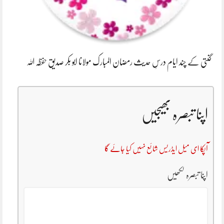
گنتی کے چند ایام درسِ حدیث رمضان المبارک مولانا ابو بکر صدیق حفظہ اللہ
اپنا تبصرہ بھیجیں
آپکا ای میل ایڈریس شائع نہیں کیا جائے گا
اپنا تبصرہ لکھیں