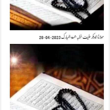
مولانا ابوبکر حنیف خطبہ جمعۃ المبارک 2023-04-28