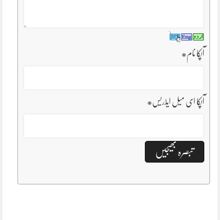
آپکا نام
*
آپکا ای میل ایڈریس
*