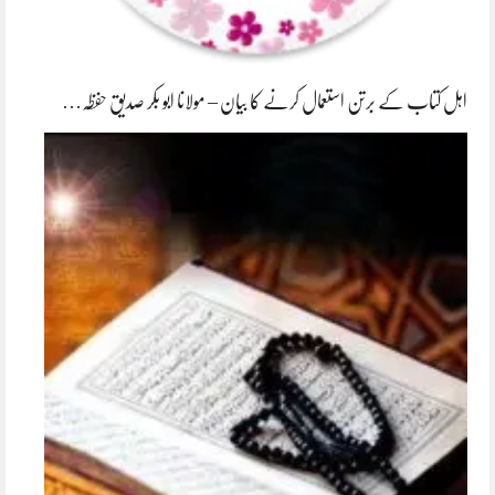
اہل کتاب کے برتن استعمال کرنے کا بیان – مولانا ابو بکر صدیق حفظہ…