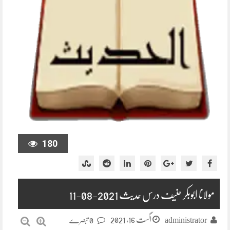
180
مولانا ابوبکر حنیف درس حدیث 2021-08-11
اگست 16, 2021
administrator
0 تبصرے