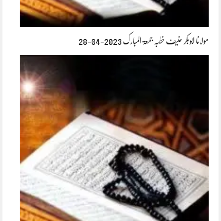
مولانا ابوبکر حنیف خطبہ جمعۃ المبارک 2023-04-28