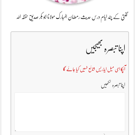
گنتی کے چند ایام درسِ حدیث رمضان المبارک مولانا ابو بکر صدیق حفظہ اللہ
اپنا تبصرہ بھیجیں
آپکا ای میل ایڈریس شائع نہیں کیا جائے گا
اپنا تبصرہ لکھیں