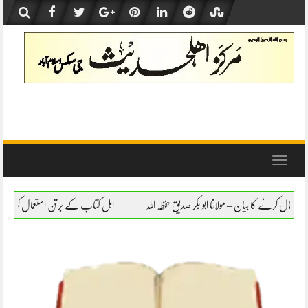
Skip
to
content
Toggle
navigation
ابو بکر صدیق حفظہ اللہ
اہل کتاب کے برتن استعمال کرنے کا بیان – مولانا ابو بکر صدیق حف