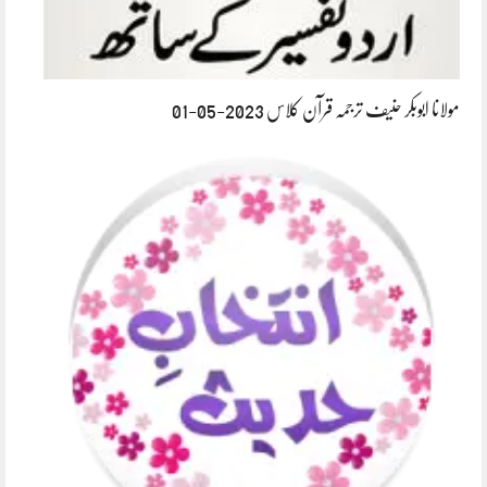
مولانا ابوبکر حنیف ترجمہ قرآن کلاس 2023-05-01