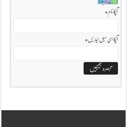
آپکا نام
*
آپکا ای میل ایڈریس
*