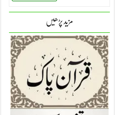
مزید پڑھیں