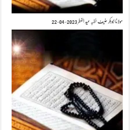
مولانا ابوبکر حنیف خطبہ عید الفطر 2023-04-22