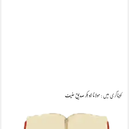
کیٹاگری میں :
مولانا ابو بکر صدیق حنیف