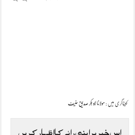
کیٹاگری میں :
مولانا ابو بکر صدیق حنیف
اس خبر پر اپنی رائے کا اظہار کریں