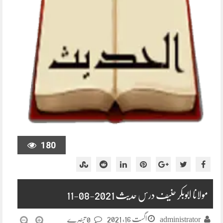
180
مولانا ابوبکر حنیف درس حدیث 2021-08-11
اگست 16, 2021
administrator
0 تبصرے