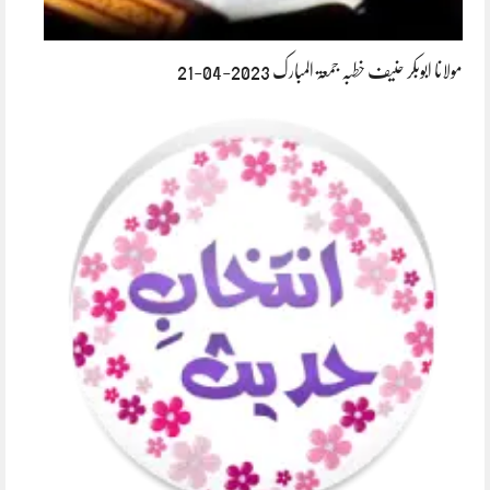
مولانا ابوبکر حنیف خطبہ جمعۃ المبارک 2023-04-21