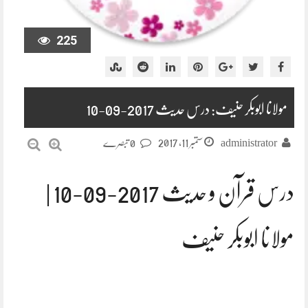
225
مولانا ابوبکر حنیف: درس حدیث 2017-09-10
ستمبر 11, 2017
administrator
0 تبصرے
درس قرآن و حدیث 2017-09-10 |
مولانا ابوبکر حنیف