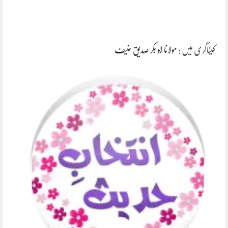
کیٹاگری میں :
مولانا ابو بکر صدیق حنیف