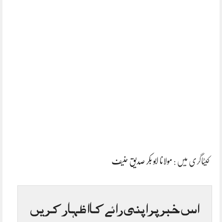
کیٹاگری میں :
مولانا ابو بکر صدیق حنیف
اس خبر پر اپنی رائے کا اظہار کریں