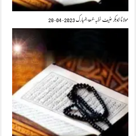
مولانا ابوبکر حنیف خطبہ جمعۃ المبارک 2023-04-28