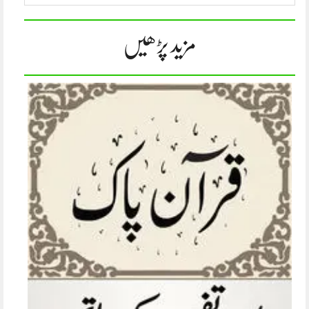
مزید پڑھیں