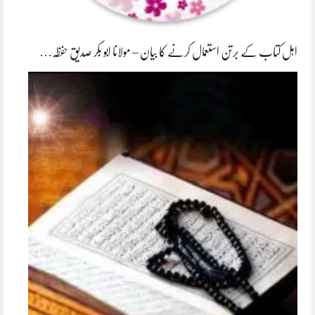
اہل کتاب کے برتن استعمال کرنے کا بیان – مولانا ابو بکر صدیق حفظہ…