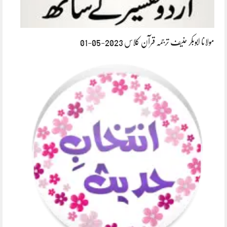
مولانا ابوبکر حنیف ترجمہ قرآن کلاس 2023-05-01