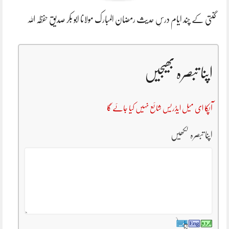
گنتی کے چند ایام درسِ حدیث رمضان المبارک مولانا ابو بکر صدیق حفظہ اللہ
اپنا تبصرہ بھیجیں
آپکا ای میل ایڈریس شائع نہیں کیا جائے گا
اپنا تبصرہ لکھیں