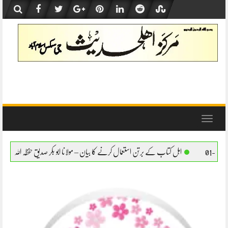
Skip
to
content
Toggle
navigation
ے برتن استعمال کرنے کا بیان – مولانا ابو بکر صدیق حفظہ اللہ
اہل کتاب کے برتن استعمال 