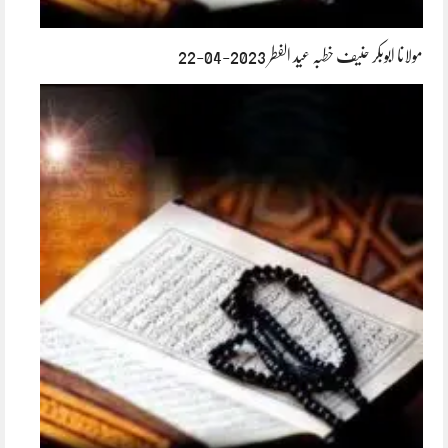
مولانا ابوبکر حنیف خطبہ عید الفطر 2023-04-22