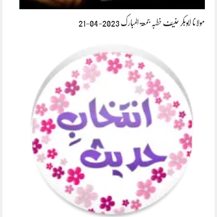
مولانا ابوبکر حنیف خطبہ جمعۃ المبارک 2023-04-21