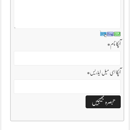
آپکا نام
*
آپکا ای میل ایڈریس
*