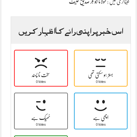
کیٹاگری میں :
مولانا ابو بکر صدیق حنیف
اس خبر پر اپنی رائے کا اظہار کریں
بہتر ہو سکتی تھی
سخت نا پسند
0 Votes
0 Votes
اچھی ہے
ٹھیک ہے
0 Votes
0 Votes