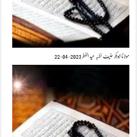
مولانا ابوبکر حنیف خطبہ عید الفطر 2023-04-22