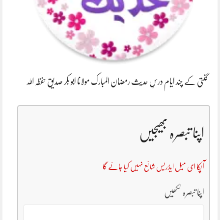
گنتی کے چند ایام درسِ حدیث رمضان المبارک مولانا ابو بکر صدیق حفظہ اللہ
اپنا تبصرہ بھیجیں
آپکا ای میل ایڈریس شائع نہیں کیا جائے گا
اپنا تبصرہ لکھیں