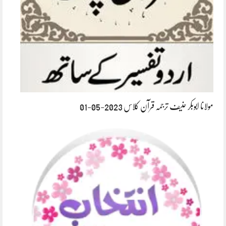
مولانا ابوبکر حنیف ترجمہ قرآن کلاس 2023-05-01