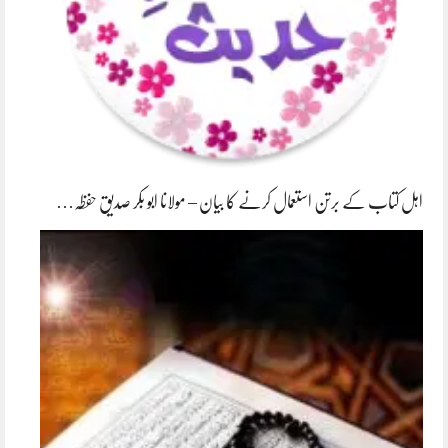
اہل کتاب کے برتن استعمال کرنے کا بیان – مولانا ابو بکر صدیق حفظہ…