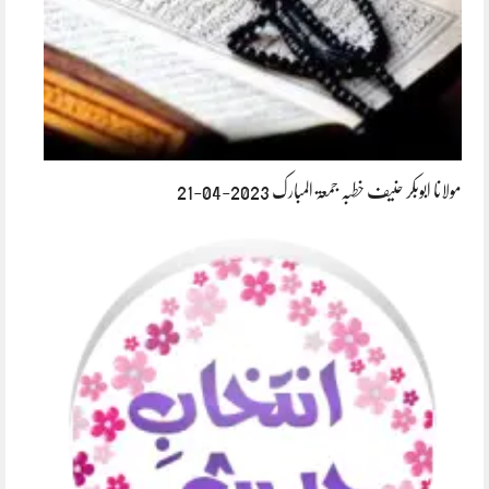
مولانا ابوبکر حنیف خطبہ جمعۃ المبارک 2023-04-21