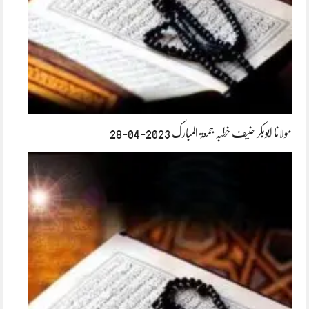
مولانا ابوبکر حنیف خطبہ جمعۃ المبارک 2023-04-28