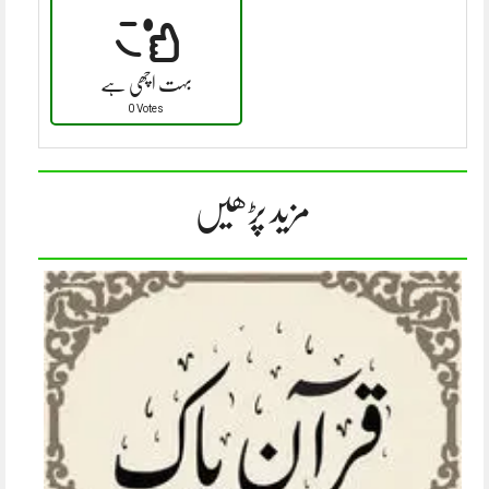
بہت اچھی ہے
0 Votes
مزید پڑھیں