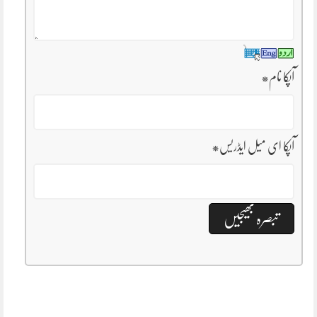
آپکا نام
*
آپکا ای میل ایڈریس
*