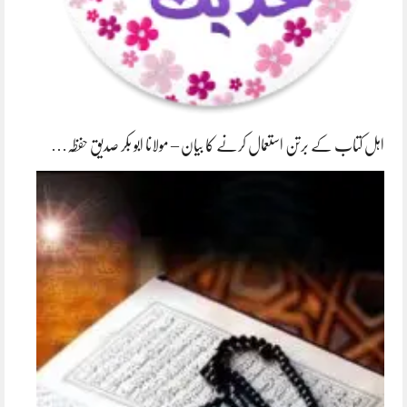
اہل کتاب کے برتن استعمال کرنے کا بیان – مولانا ابو بکر صدیق حفظہ…