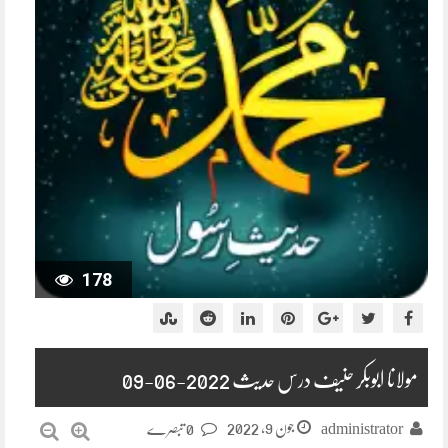
178
مولانا ابوبکر حنیف درس حدیث 2022-06-09
جون 9, 2022
administrator
0 تبصرے