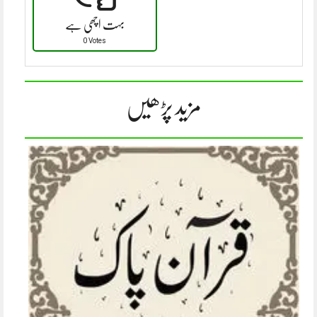
بہت اچھی ہے
0 Votes
مزید پڑھیں