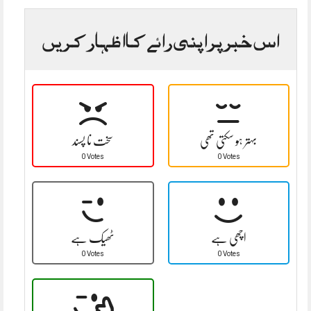
اس خبر پر اپنی رائے کا اظہار کریں
بہتر ہو سکتی تھی
سخت نا پسند
0 Votes
0 Votes
اچھی ہے
ٹھیک ہے
0 Votes
0 Votes