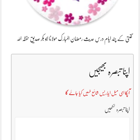
گنتی کے چند ایام درسِ حدیث رمضان المبارک مولانا ابو بکر صدیق حفظہ اللہ
اپنا تبصرہ بھیجیں
آپکا ای میل ایڈریس شائع نہیں کیا جائے گا
اپنا تبصرہ لکھیں