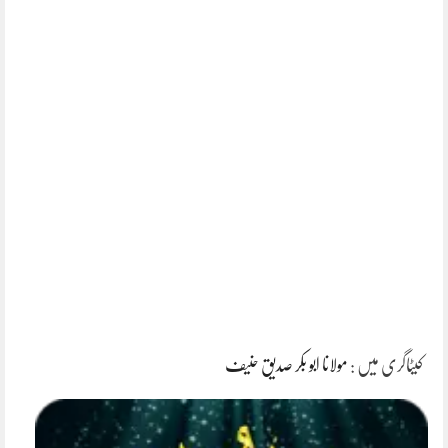
کیٹاگری میں :
مولانا ابو بکر صدیق حنیف