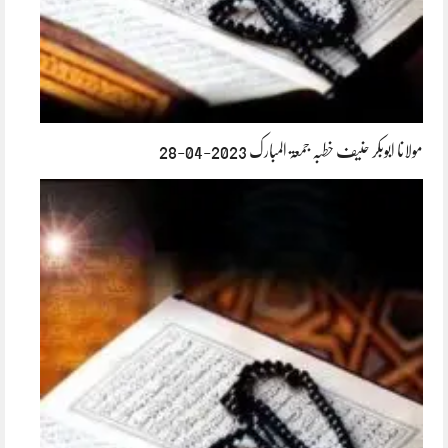
مولانا ابوبکر حنیف خطبہ جمعۃ المبارک 2023-04-28