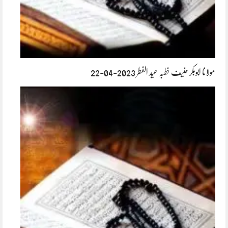
مولانا ابوبکر حنیف خطبہ عید الفطر 2023-04-22