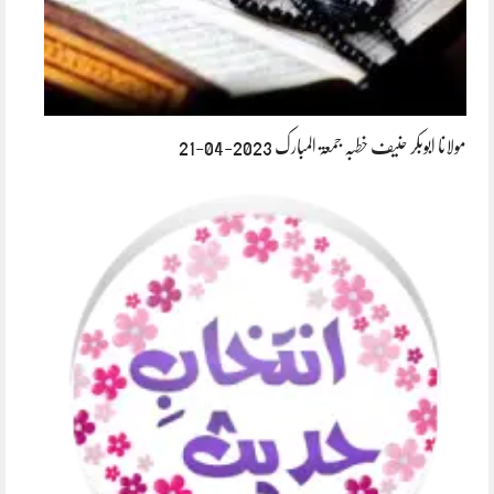
مولانا ابوبکر حنیف خطبہ جمعۃ المبارک 2023-04-21