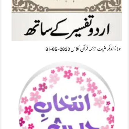
مولانا ابوبکر حنیف ترجمہ قرآن کلاس 2023-05-01