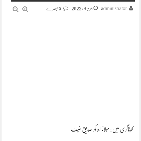
جون 9, 2022
administrator
0 تبصرے
کیٹاگری میں :
مولانا ابو بکر صدیق حنیف