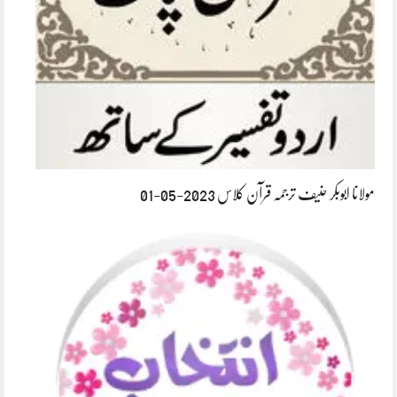
مولانا ابوبکر حنیف ترجمہ قرآن کلاس 2023-05-01