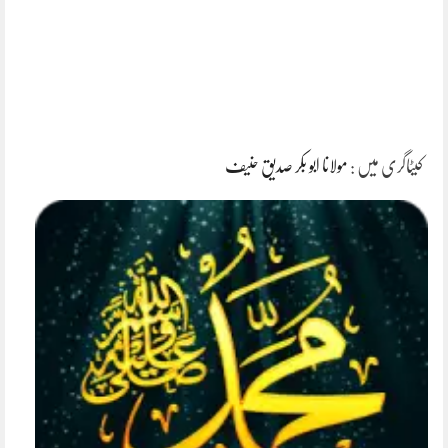
کیٹاگری میں :
مولانا ابو بکر صدیق حنیف