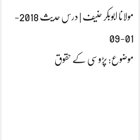
مولانا ابوبکر حنیف | درس حدیث 2018-
01-09
موضوع: پڑوسی کے حقوق