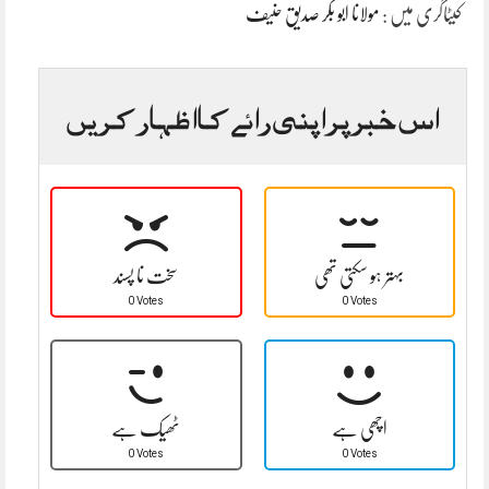
کیٹاگری میں :
مولانا ابو بکر صدیق حنیف
اس خبر پر اپنی رائے کا اظہار کریں
بہتر ہو سکتی تھی
سخت نا پسند
0 Votes
0 Votes
اچھی ہے
ٹھیک ہے
0 Votes
0 Votes