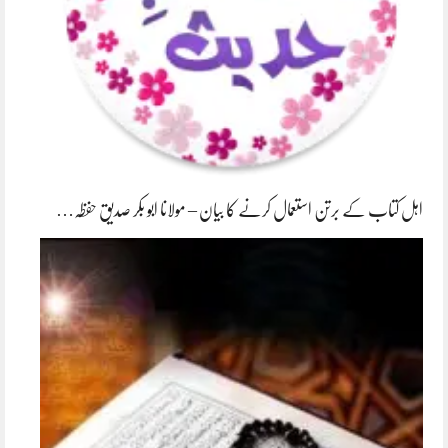
اہل کتاب کے برتن استعمال کرنے کا بیان – مولانا ابو بکر صدیق حفظہ…