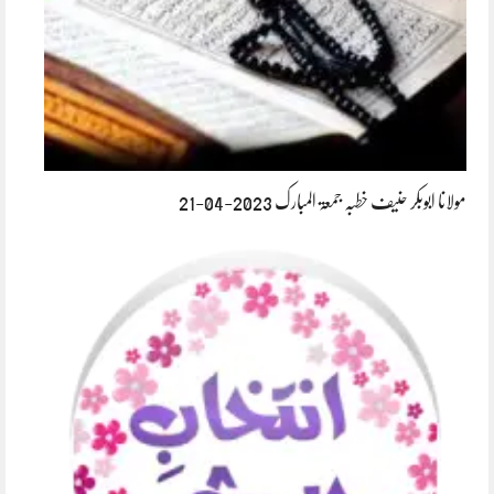
مولانا ابوبکر حنیف خطبہ جمعۃ المبارک 2023-04-21