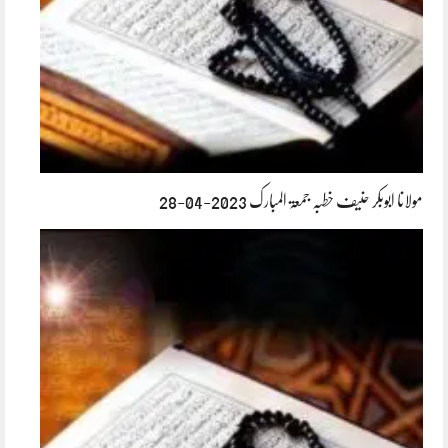
مولانا ابوبکر حنیف خطبہ جمعۃ المبارک 2023-04-28