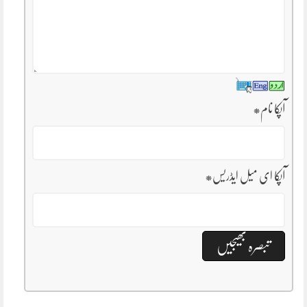
آپکا نام
*
آپکا ای میل ایڈریس
*