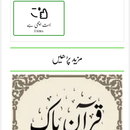
بہت اچھی ہے
0 Votes
مزید پڑھیں