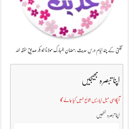
گنتی کے چند ایام درسِ حدیث رمضان المبارک مولانا ابو بکر صدیق حفظہ اللہ
اپنا تبصرہ بھیجیں
آپکا ای میل ایڈریس شائع نہیں کیا جائے گا
اپنا تبصرہ لکھیں