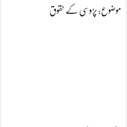
موضوع: پڑوسی کے حقوق