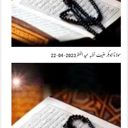
مولانا ابوبکر حنیف خطبہ عید الفطر 2023-04-22