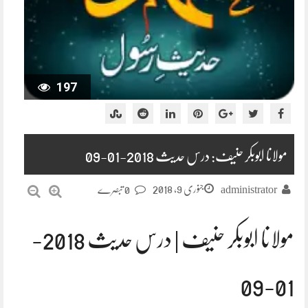
197
مولانا ابوبکر حنیف: درس حدیث 2018-01-09
جنوری 9, 2018
administrator
0 تبصرے
مولانا ابوبکر حنیف | درس حدیث 2018-
01-09