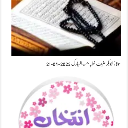
مولانا ابوبکر حنیف خطبہ جمعۃ المبارک 2023-04-21