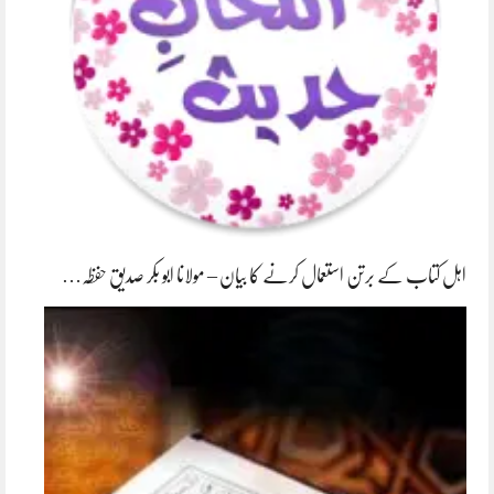
اہل کتاب کے برتن استعمال کرنے کا بیان – مولانا ابو بکر صدیق حفظہ…