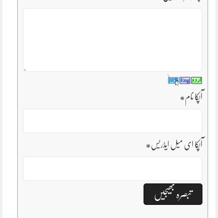
آپکا نام
*
آپکا ای میل ایڈریس
*