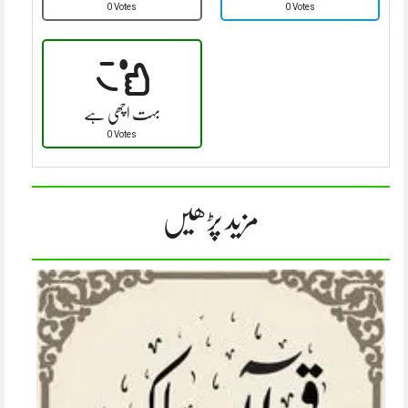
0 Votes
0 Votes
بہت اچھی ہے
0 Votes
مزید پڑھیں