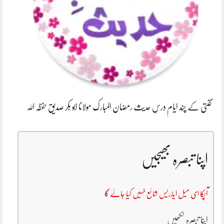
گنتی کے چند ایام درسِ حدیث رمضان المبارک مولانا ابو بکر صدیق حفظہ اللہ
اپنا تبصرہ بھیجیں
آپکا ای میل ایڈریس شائع نہیں کیا جائے گا
اپنا تبصرہ لکھیں