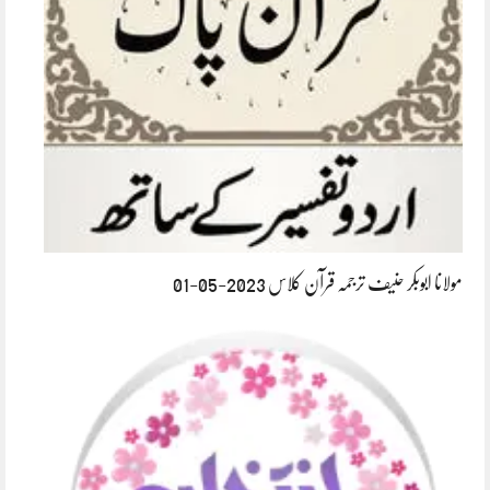
مولانا ابوبکر حنیف ترجمہ قرآن کلاس 2023-05-01