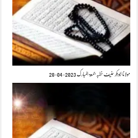
مولانا ابوبکر حنیف خطبہ جمعۃ المبارک 2023-04-28