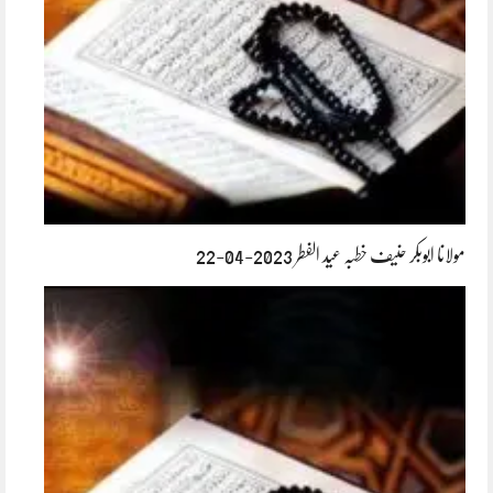
مولانا ابوبکر حنیف خطبہ عید الفطر 2023-04-22