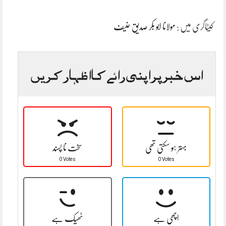
کیٹاگری میں :
مولانا ابو بکر صدیق حنیف
اس خبر پر اپنی رائے کا اظہار کریں
بہتر ہو سکتی تھی
سخت نا پسند
0 Votes
0 Votes
اچھی ہے
ٹھیک ہے