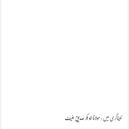
کیٹاگری میں :
مولانا ابو بکر صدیق حنیف