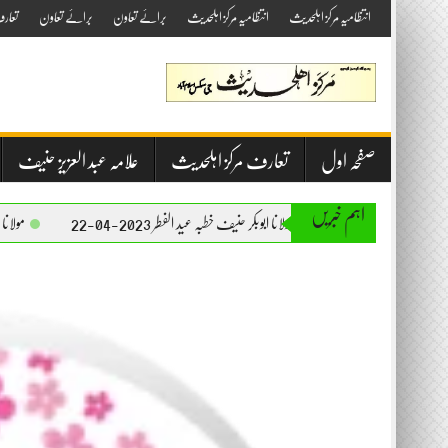
Skip
انتظامیہ مرکز اہلحدیث
انتظامیہ مرکز اہلحدیث
برائے تعاون
برائے تعاون
تعار
to
content
صفحہ اول
تعارف مرکز اہلحدیث
علامہ عبد العزیز حنیف
اہم خبریں
مولانا ابوبکر حنیف خطبہ عید الفطر 2023-04-22
مولانا ابوبکر حنیف خطبہ جمعۃ