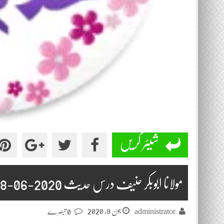
شیئر کریں
مولانا ابوبکر حنیف درس حدیث 2020-06-08
جون 9, 2020
administrator
0 تبصرے