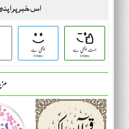
اس خبر پر اپنی
بہت اچھی ہے
اچھی ہے
ٹ
0 Votes
0 Votes
مزی