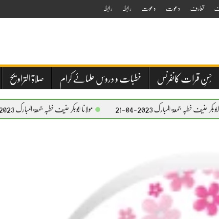
ف
تعارف
دعوت
دعوت
رابطہ
رابطہ
حُسنِ قرات کانفرنس
خطبات و دروس علمائے کرام
صلاۃ التراویح
 المبارک 2023-04-21
مولانا ابوبکر حنیف خطبہ جمعۃ المبارک 2023-04-21