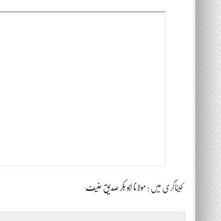
کیٹاگری میں :
مولانا ابو بکر صدیق حنیف