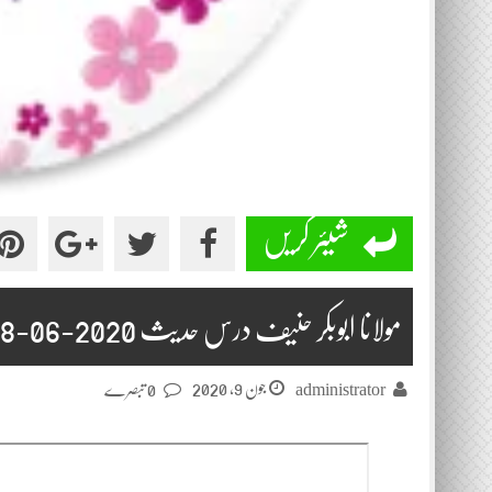
شیئر کریں
مولانا ابوبکر حنیف درس حدیث 2020-06-08
جون 9, 2020
administrator
0 تبصرے