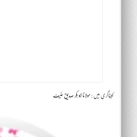
کیٹاگری میں :
مولانا ابو بکر صدیق حنیف