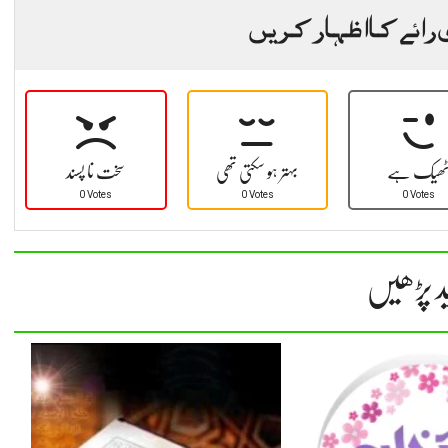
 رائے کا اظہار کریں
ھیک ہے
بہتر ہو سکتی تھی
سخت نا پسند
0 Votes
0 Votes
0 Votes
د پڑھیں