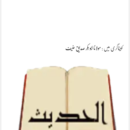
کیٹاگری میں :
مولانا ابو بکر صدیق حنیف