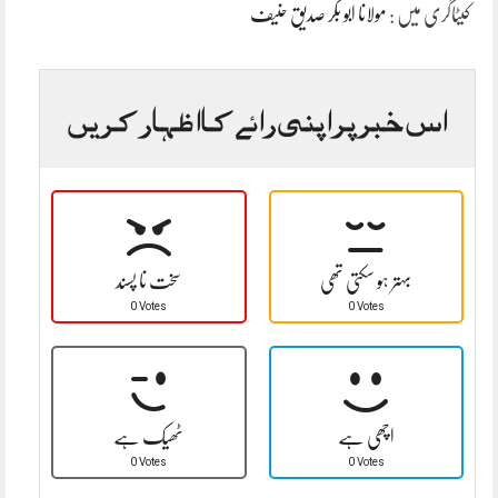
کیٹاگری میں :
مولانا ابو بکر صدیق حنیف
اس خبر پر اپنی رائے کا اظہار کریں
بہتر ہو سکتی تھی
سخت نا پسند
0 Votes
0 Votes
اچھی ہے
ٹھیک ہے
0 Votes
0 Votes