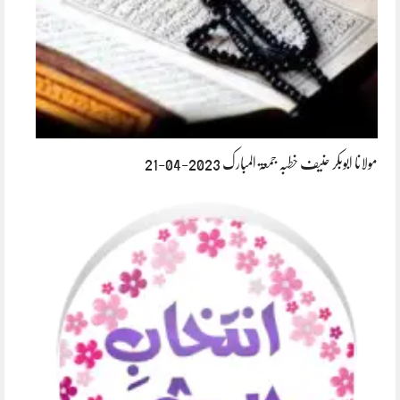
مولانا ابوبکر حنیف خطبہ جمعۃ المبارک 2023-04-21