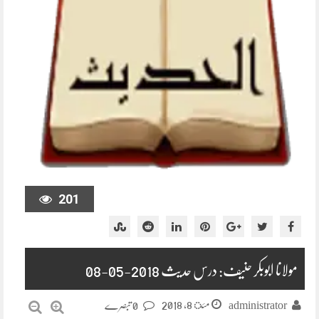
201
مولانا ابوبکر حنیف: درس حدیث 2018-05-08
مئ 8, 2018
administrator
0 تبصرے