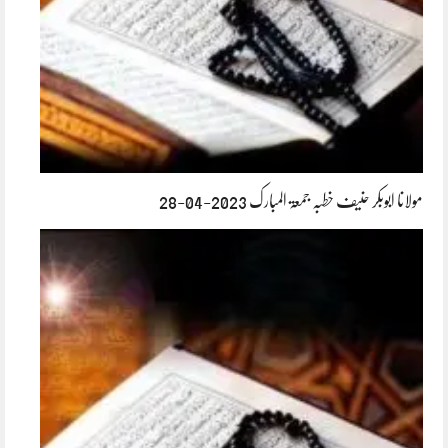
مولانا ابوبکر حنیف خطبہ جمعۃ المبارک 2023-04-28