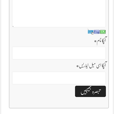
آپکا نام
*
آپکا ای میل ایڈریس
*