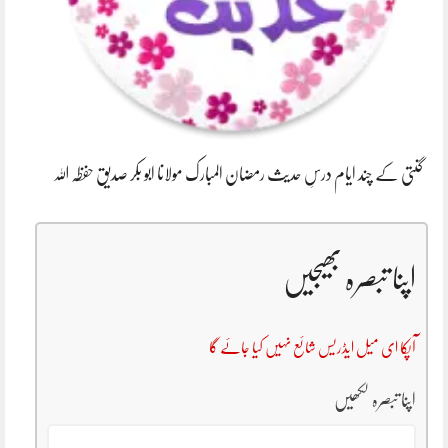
گنتی کے چند ایام درسِ حدیث رمضان المبارک مولانا ابو بکر صدیق حفظہ اللہ
اپنا تبصرہ بھیجیں
آپکا ای میل ایڈریس شائع نہیں کیا جائے گا
اپنا تبصرہ لکھیں