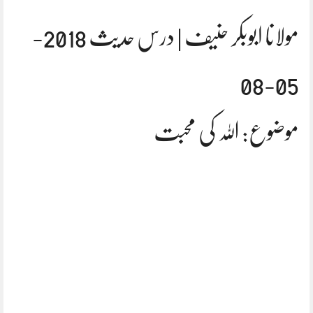
مولانا ابوبکر حنیف | درس حدیث 2018-
05-08
موضوع: اللہ کی محبت