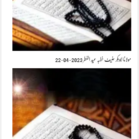
مولانا ابوبکر حنیف خطبہ عید الفطر 2023-04-22