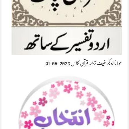
مولانا ابوبکر حنیف ترجمہ قرآن کلاس 2023-05-01