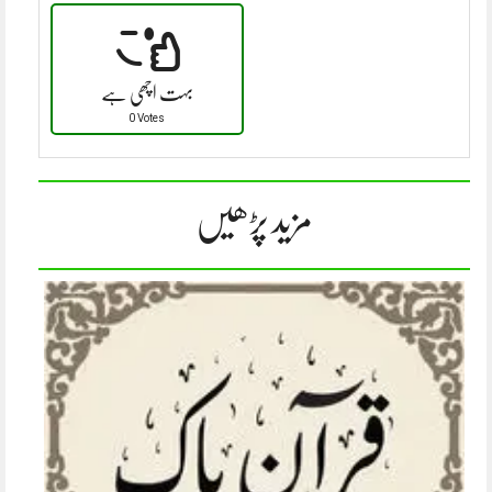
بہت اچھی ہے
0 Votes
مزید پڑھیں