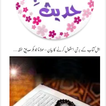
اہل کتاب کے برتن استعمال کرنے کا بیان – مولانا ابو بکر صدیق حفظہ…