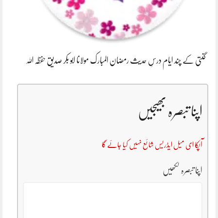
گنتی کے چند ایام درسِ حدیث رمضان المبارک مولانا ابو بکر صدیق حفظہ اللہ
اپنا تبصرہ بھیجیں
آپکا ای میل ایڈریس شائع نہیں کیا جائے گا
اپنا تبصرہ لکھیں