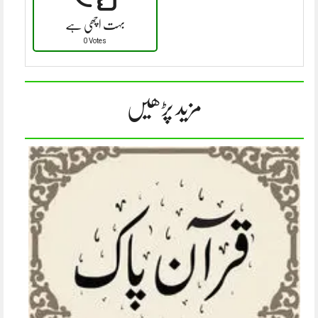
بہت اچھی ہے
0 Votes
مزید پڑھیں