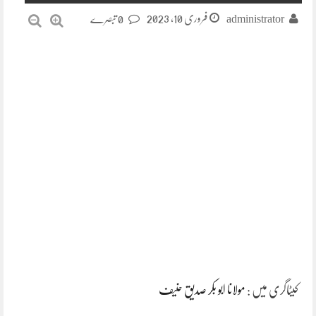
فروری 10, 2023
administrator
0 تبصرے
کیٹاگری میں :
مولانا ابو بکر صدیق حنیف