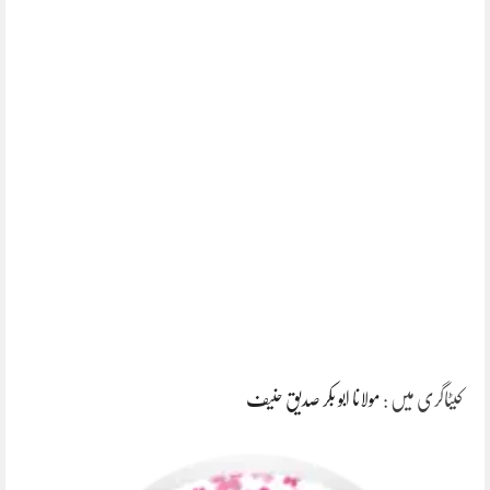
کیٹاگری میں :
مولانا ابو بکر صدیق حنیف