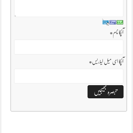
آپکا نام
*
آپکا ای میل ایڈریس
*