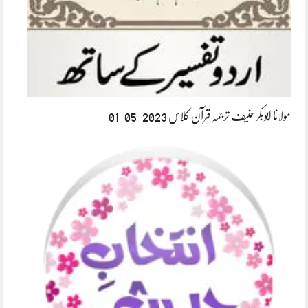
مولانا ابوبکر حنیف ترجمہ قرآن کلاس 2023-05-01