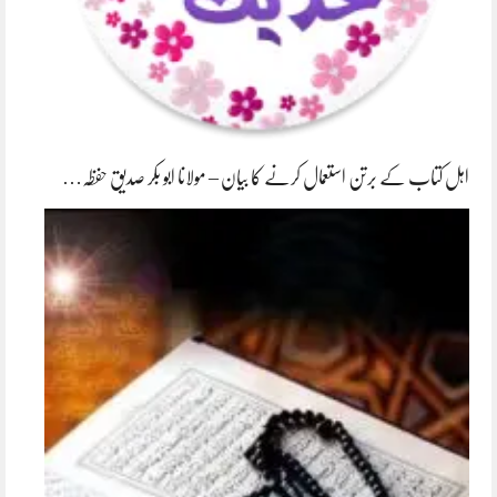
اہل کتاب کے برتن استعمال کرنے کا بیان – مولانا ابو بکر صدیق حفظہ…