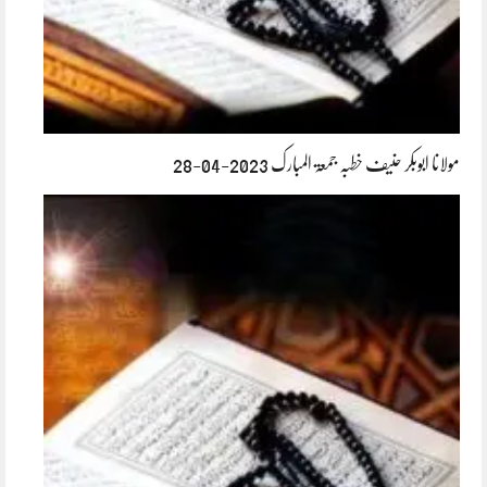
مولانا ابوبکر حنیف خطبہ جمعۃ المبارک 2023-04-28