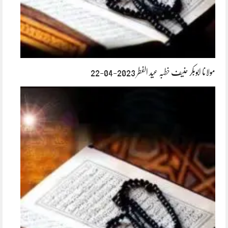
مولانا ابوبکر حنیف خطبہ عید الفطر 2023-04-22