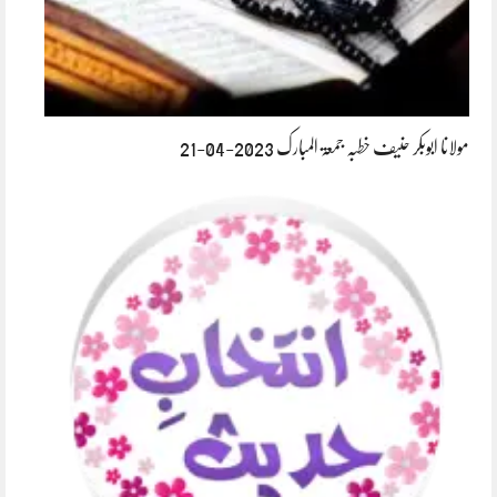
مولانا ابوبکر حنیف خطبہ جمعۃ المبارک 2023-04-21