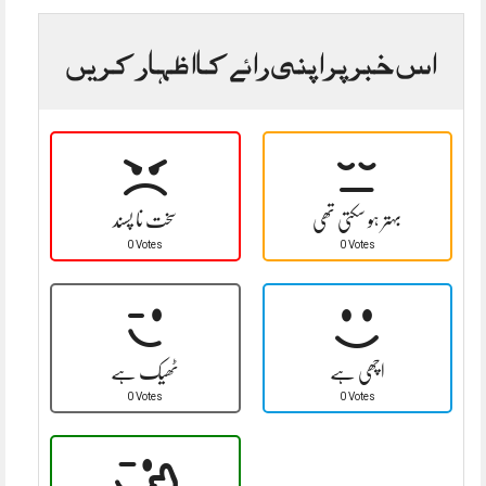
اس خبر پر اپنی رائے کا اظہار کریں
بہتر ہو سکتی تھی
سخت نا پسند
0 Votes
0 Votes
اچھی ہے
ٹھیک ہے
0 Votes
0 Votes