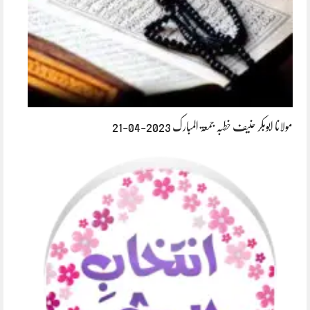
مولانا ابوبکر حنیف خطبہ جمعۃ المبارک 2023-04-21