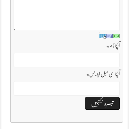
آپکا نام
*
آپکا ای میل ایڈریس
*