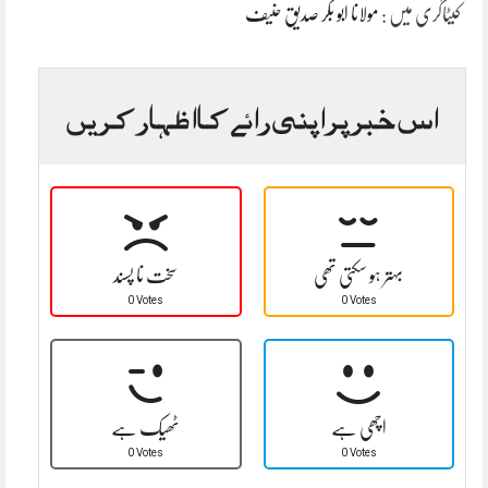
کیٹاگری میں :
مولانا ابو بکر صدیق حنیف
اس خبر پر اپنی رائے کا اظہار کریں
بہتر ہو سکتی تھی
سخت نا پسند
0 Votes
0 Votes
اچھی ہے
ٹھیک ہے
0 Votes
0 Votes