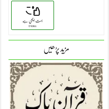
بہت اچھی ہے
0 Votes
مزید پڑھیں