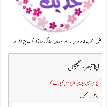
گنتی کے چند ایام درسِ حدیث رمضان المبارک مولانا ابو بکر صدیق حفظہ اللہ
اپنا تبصرہ بھیجیں
آپکا ای میل ایڈریس شائع نہیں کیا جائے گا
اپنا تبصرہ لکھیں