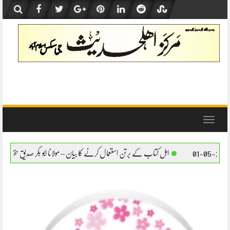
Skip
to
content
Toggle
navigation
کتاب کے برتن استعمال کرنے کا بیان – مولانا ابو بکر صدیق حفظہ اللہ
اہل کتاب کے برتن اس