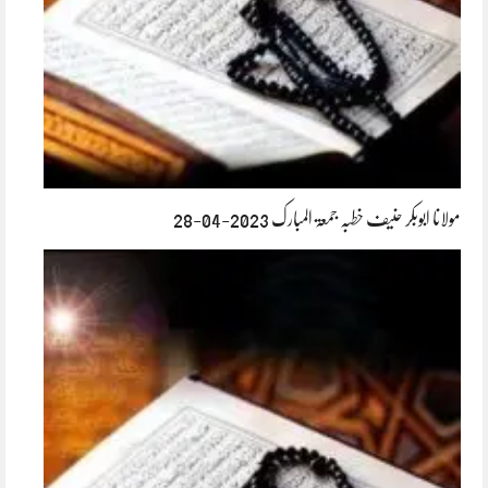
مولانا ابوبکر حنیف خطبہ جمعۃ المبارک 2023-04-28