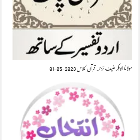
مولانا ابوبکر حنیف ترجمہ قرآن کلاس 2023-05-01