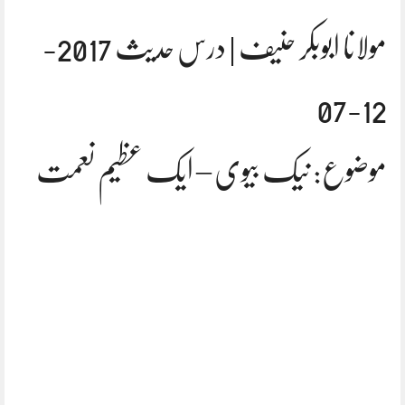
مولانا ابوبکر حنیف | درس حدیث 2017-
12-07
موضوع: نیک بیوی – ایک عظیم نعمت