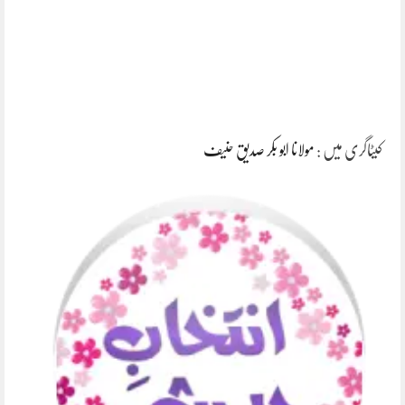
کیٹاگری میں :
مولانا ابو بکر صدیق حنیف