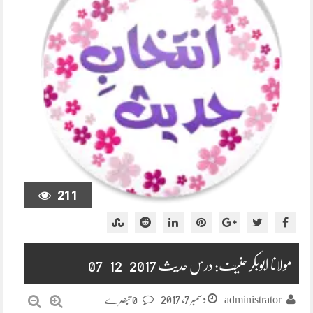
211
مولانا ابوبکر حنیف: درس حدیث 2017-12-07
دسمبر 7, 2017
administrator
0 تبصرے