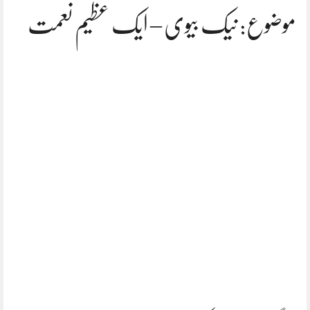
موضوع: نیک بیوی – ایک عظیم نعمت