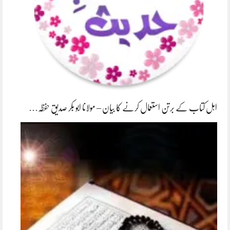
اہل کتاب کے برتن استعمال کرنے کا بیان – مولانا ابو بکر صدیق حفظہ…