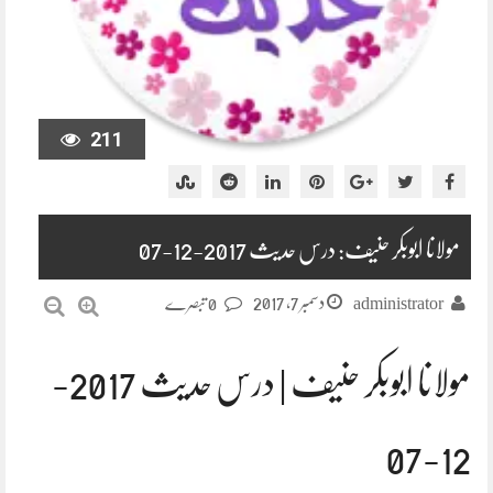
211
مولانا ابوبکر حنیف: درس حدیث 2017-12-07
دسمبر 7, 2017
administrator
0 تبصرے
مولانا ابوبکر حنیف | درس حدیث 2017-
12-07