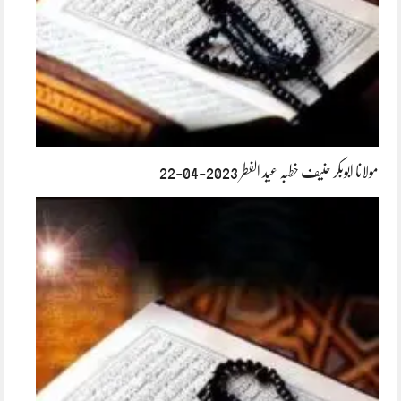
مولانا ابوبکر حنیف خطبہ عید الفطر 2023-04-22