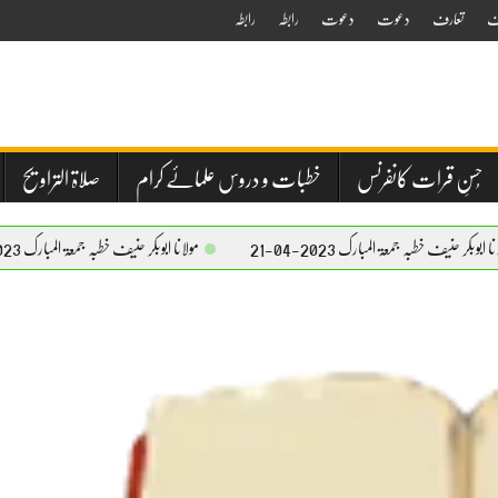
ف
تعارف
دعوت
دعوت
رابطہ
رابطہ
حُسنِ قرات کانفرنس
خطبات و دروس علمائے کرام
صلاۃ التراویح
جمعۃ المبارک 2023-04-21
مولانا ابوبکر حنیف خطبہ جمعۃ المبارک 2023-04-21