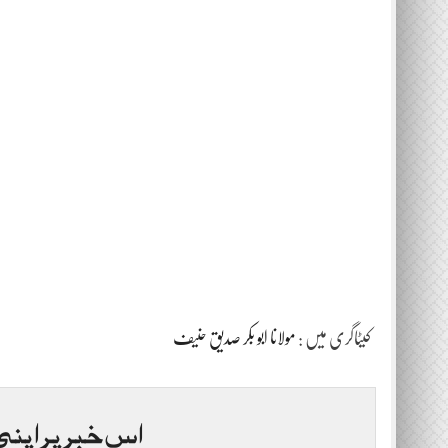
کیٹاگری میں :
مولانا ابو بکر صدیق حنیف
اس خبر پر اپنی