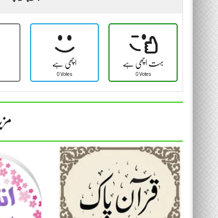
بہت اچھی ہے
اچھی ہے
ٹ
0 Votes
0 Votes
مزی