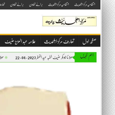
Skip
انتظامیہ مرکز اہلحدیث
انتظامیہ مرکز اہلحدیث
برائے تعاون
برائے تعاون
تعار
to
content
صفحہ اول
تعارف مرکز اہلحدیث
علامہ عبد العزیز حنیف
اہم خبریں
مولانا ابوبکر حنیف خطبہ عید الفطر 2023-04-22
مولانا ابوبکر حنیف خطبہ 