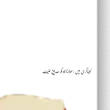
کیٹاگری میں :
مولانا ابو بکر صدیق حنیف