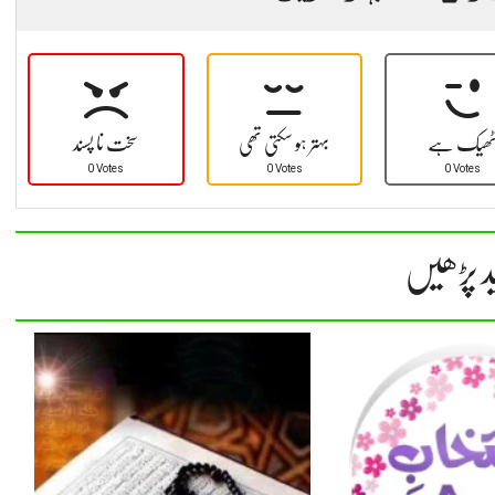
ھیک ہے
بہتر ہو سکتی تھی
سخت نا پسند
0 Votes
0 Votes
0 Votes
د پڑھیں