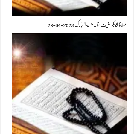
مولانا ابوبکر حنیف خطبہ جمعۃ المبارک 2023-04-28