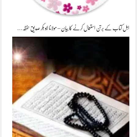
اہل کتاب کے برتن استعمال کرنے کا بیان – مولانا ابو بکر صدیق حفظہ…