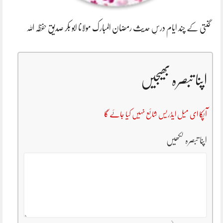
گنتی کے چند ایام درسِ حدیث رمضان المبارک مولانا ابو بکر صدیق حفظہ اللہ
اپنا تبصرہ بھیجیں
آپکا ای میل ایڈریس شائع نہیں کیا جائے گا
اپنا تبصرہ لکھیں