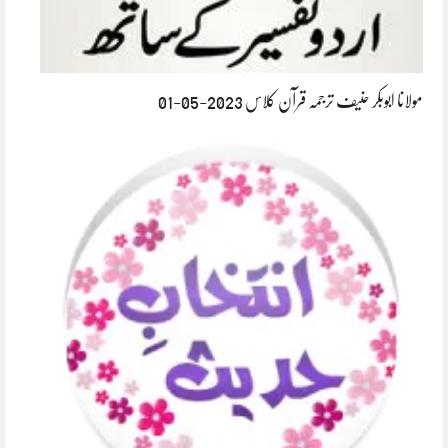
مولانا ابوبکر حنیف ترجمہ قرآن کلاس 2023-05-01