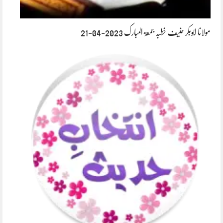
مولانا ابوبکر حنیف خطبہ جمعۃ المبارک 2023-04-21