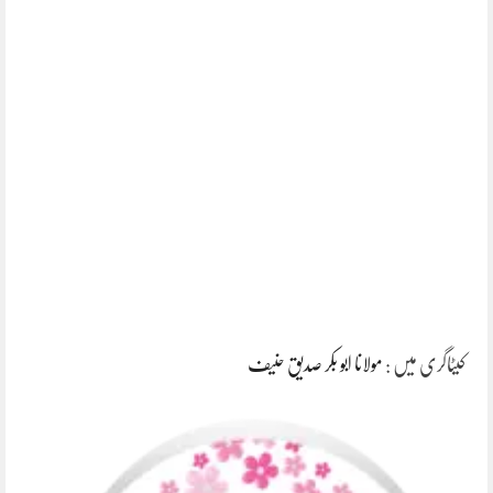
کیٹاگری میں :
مولانا ابو بکر صدیق حنیف