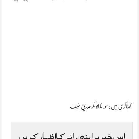
کیٹاگری میں :
مولانا ابو بکر صدیق حنیف
اس خبر پر اپنی رائے کا اظہار کریں