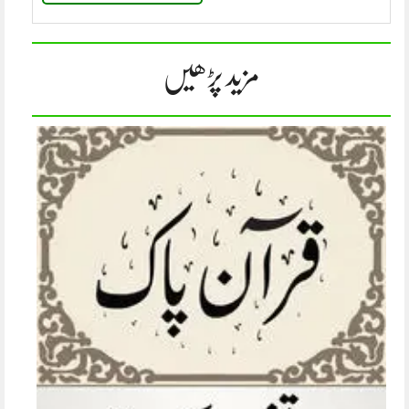
مزید پڑھیں