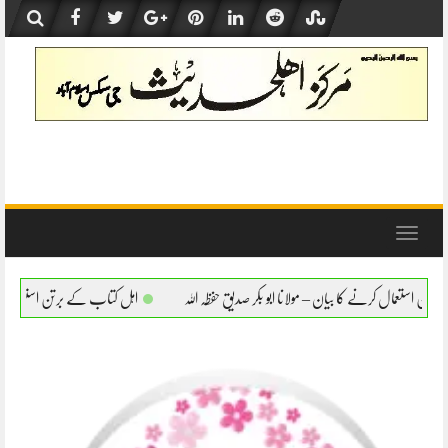
Skip
to
content
Toggle
navigation
نا ابو بکر صدیق حفظہ اللہ
اہل کتاب کے برتن استعمال کرنے کا بیان – مولانا ابو بکر صدیق