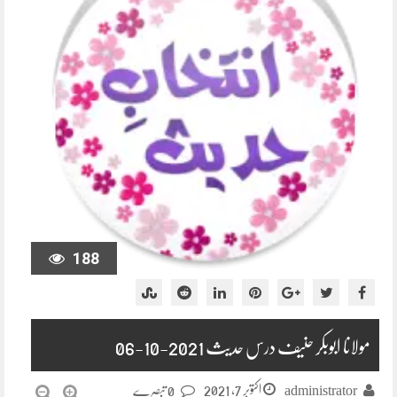
188
مولانا ابوبکر حنیف درس حدیث 2021-10-06
اکتوبر 7, 2021
administrator
0 تبصرے