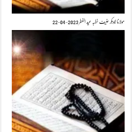
مولانا ابوبکر حنیف خطبہ عید الفطر 2023-04-22