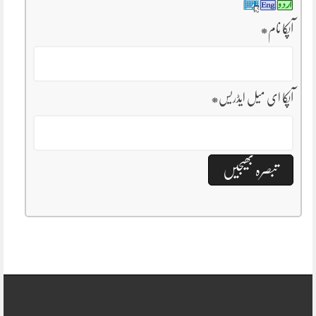
آپکا نام
*
آپکا ای میل ایڈریس
*