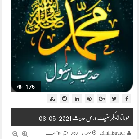
175
مولانا ابوبکر حنیف درس حدیث 2021-05-06
مئ 7, 2021
administrator
0 تبصرے