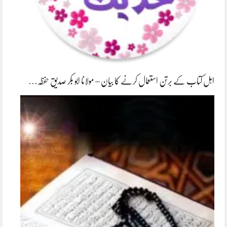
اہل کتاب کے برتن استعمال کرنے کا بیان – مولانا ابو بکر صدیق حفظہ…