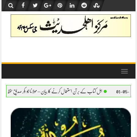
Skip
to
content
Toggle
navigation
 کے برتن استعمال کرنے کا بیان – مولانا ابو بکر صدیق حفظہ اللہ
اہل کتاب کے برتن استعما