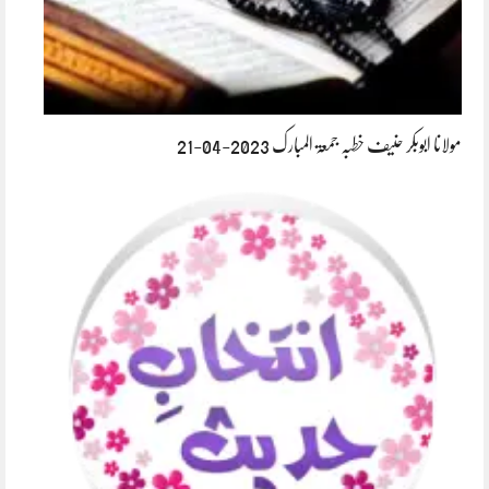
مولانا ابوبکر حنیف خطبہ جمعۃ المبارک 2023-04-21