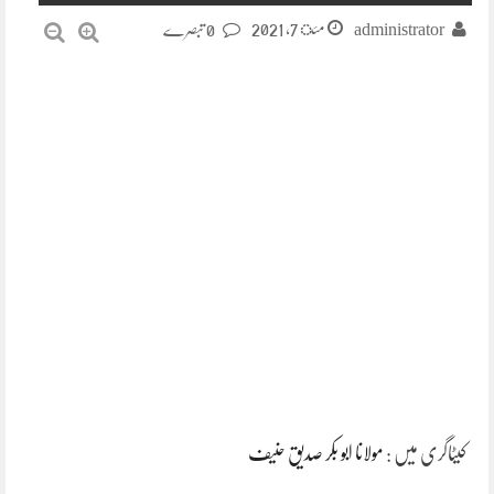
مئ 7, 2021
administrator
0 تبصرے
کیٹاگری میں :
مولانا ابو بکر صدیق حنیف