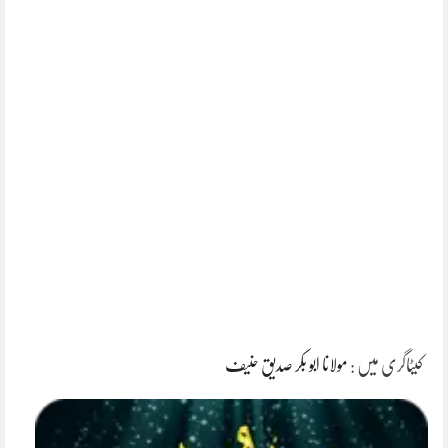
کیٹاگری میں :
مولانا ابو بکر صدیق حنیف