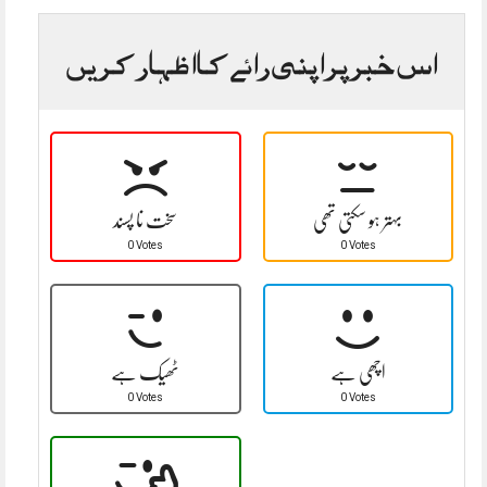
اس خبر پر اپنی رائے کا اظہار کریں
بہتر ہو سکتی تھی
سخت نا پسند
0 Votes
0 Votes
اچھی ہے
ٹھیک ہے
0 Votes
0 Votes