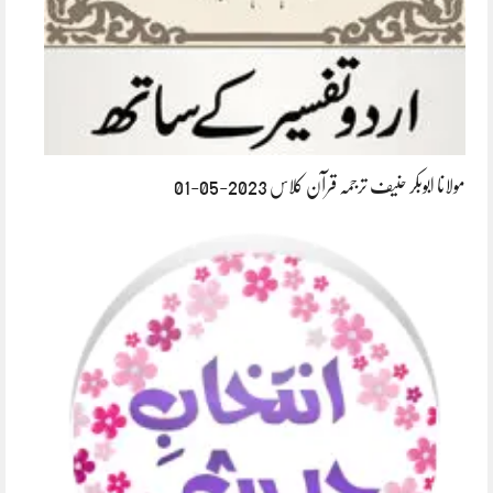
مولانا ابوبکر حنیف ترجمہ قرآن کلاس 2023-05-01