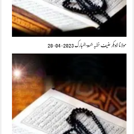
مولانا ابوبکر حنیف خطبہ جمعۃ المبارک 2023-04-28