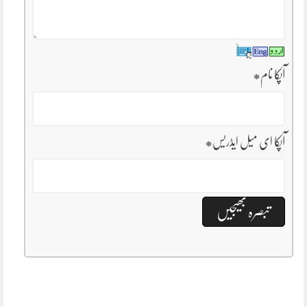
آپکا نام
*
آپکا ای میل ایڈریس
*