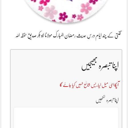
گنتی کے چند ایام درسِ حدیث رمضان المبارک مولانا ابو بکر صدیق حفظہ اللہ
اپنا تبصرہ بھیجیں
آپکا ای میل ایڈریس شائع نہیں کیا جائے گا
اپنا تبصرہ لکھیں