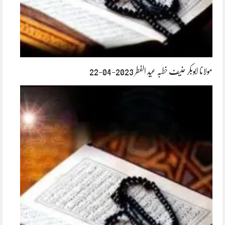
مولانا ابوبکر حنیف خطبہ عید الفطر 2023-04-22