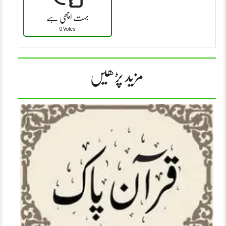
بہت اچھی ہے
0 Votes
مزید پڑھیں