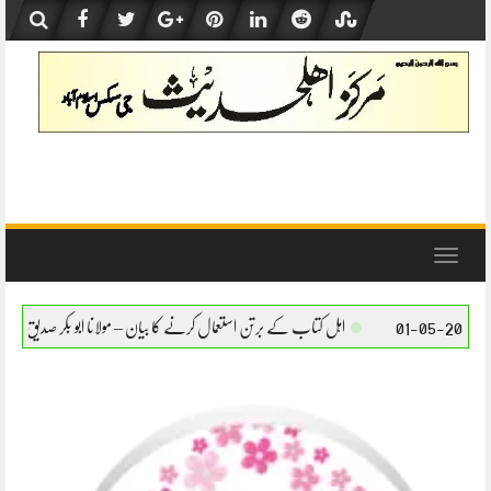
Skip
to
content
Toggle
navigation
اہل کتاب کے برتن استعمال کرنے کا بیان – مولانا ابو بکر صدیق حفظہ اللہ
اہل کتاب کے برت