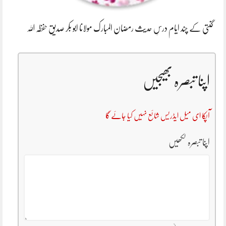
گنتی کے چند ایام درسِ حدیث رمضان المبارک مولانا ابو بکر صدیق حفظہ اللہ
اپنا تبصرہ بھیجیں
آپکا ای میل ایڈریس شائع نہیں کیا جائے گا
اپنا تبصرہ لکھیں