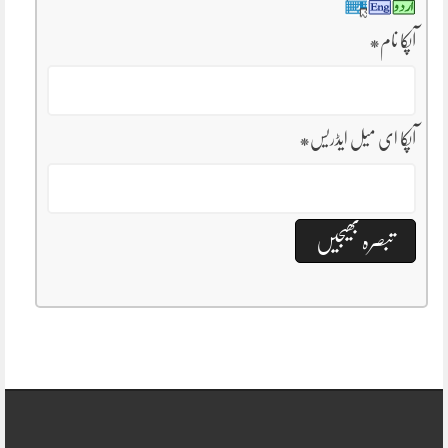
آپکا نام
*
آپکا ای میل ایڈریس
*