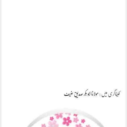
کیٹاگری میں :
مولانا ابو بکر صدیق حنیف