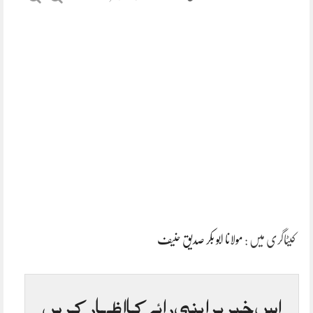
کیٹاگری میں :
مولانا ابو بکر صدیق حنیف
اس خبر پر اپنی رائے کا اظہار کریں