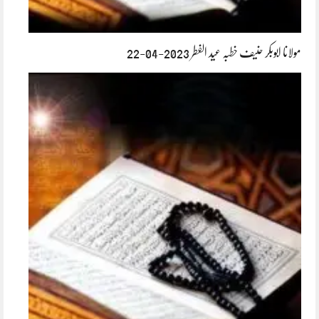
مولانا ابوبکر حنیف خطبہ عید الفطر 2023-04-22