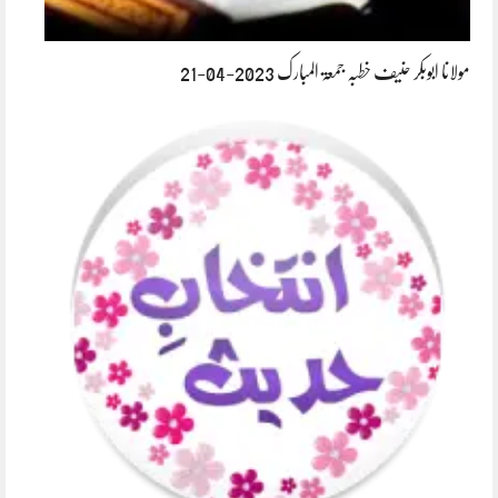
مولانا ابوبکر حنیف خطبہ جمعۃ المبارک 2023-04-21