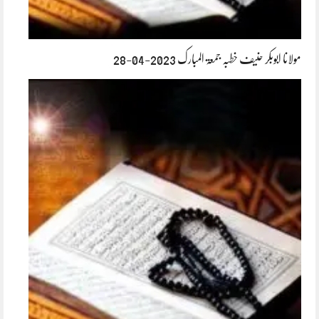
مولانا ابوبکر حنیف خطبہ جمعۃ المبارک 2023-04-28