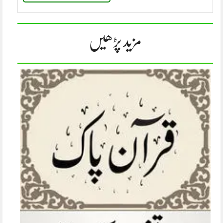
مزید پڑھیں