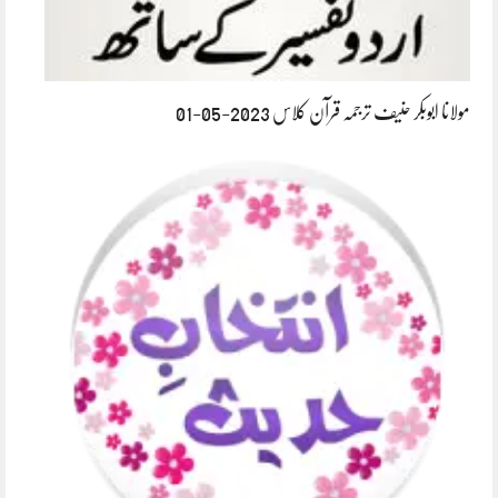
مولانا ابوبکر حنیف ترجمہ قرآن کلاس 2023-05-01