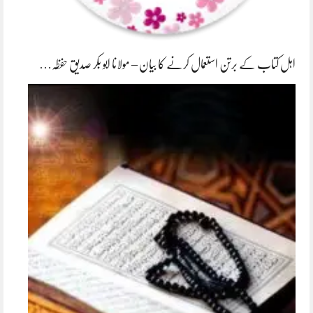
اہل کتاب کے برتن استعمال کرنے کا بیان – مولانا ابو بکر صدیق حفظہ…