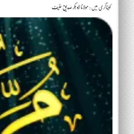
کیٹاگری میں :
مولانا ابو بکر صدیق حنیف