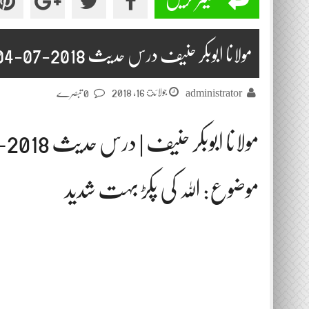
مولانا ابوبکر حنیف درس حدیث 2018-07-04
جولائ 16, 2018
administrator
0 تبصرے
مولانا ابوبکر حنیف | درس حدیث 2018-07-04
موضوع: اللہ کی پکڑ بہت شدید