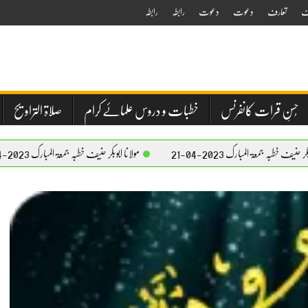
ف
تعارف
دعوت
دعوت
رابطہ
رابطہ
حُسنِ قرات کانفرنس
خطبات و دروس علمائے کرام
صلاۃ التراویح
2023-04-21
مولانا ابوبکر حنیف خطبہ جمعۃ المبارک 2023-04-21
مو