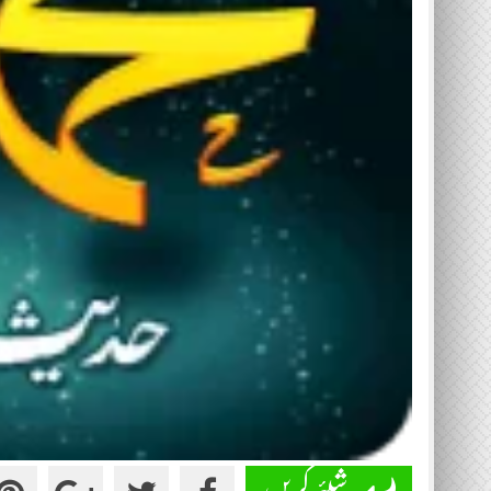
شیئر کریں