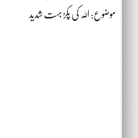
موضوع: اللہ کی پکڑ بہت شدید