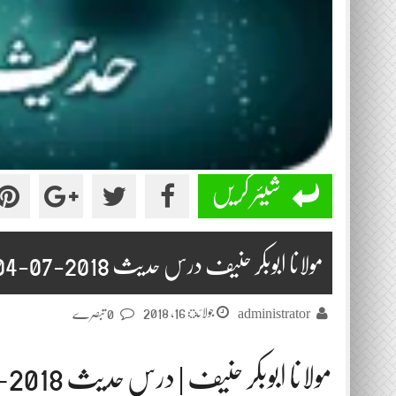
شیئر کریں
مولانا ابوبکر حنیف درس حدیث 2018-07-04
جولائ 16, 2018
administrator
0 تبصرے
مولانا ابوبکر حنیف | درس حدیث 2018-07-04