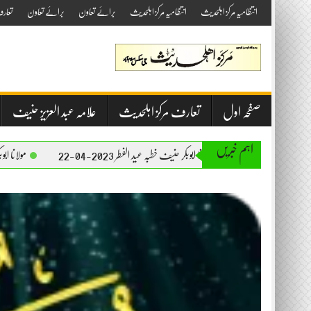
Skip
انتظامیہ مرکز اہلحدیث
انتظامیہ مرکز اہلحدیث
برائے تعاون
برائے تعاون
تعار
to
content
صفحہ اول
تعارف مرکز اہلحدیث
علامہ عبد العزیز حنیف
اہم خبریں
مولانا ابوبکر حنیف خطبہ عید الفطر 2023-04-22
مولانا ابوبکر حنیف خطبہ جمعۃ المبارک 