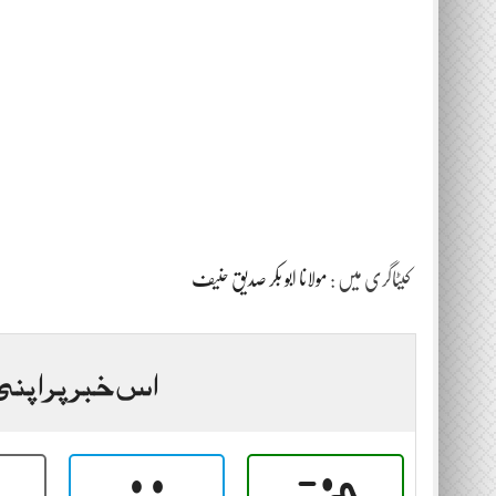
کیٹاگری میں :
مولانا ابو بکر صدیق حنیف
اس خبر پر اپنی