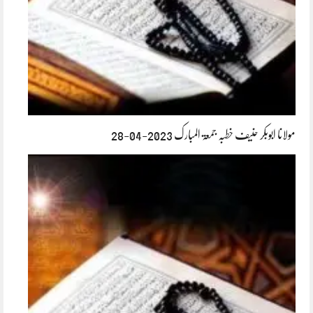
مولانا ابوبکر حنیف خطبہ جمعۃ المبارک 2023-04-28