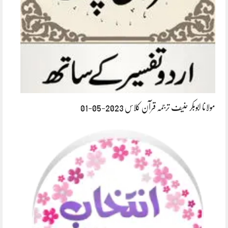
مولانا ابوبکر حنیف ترجمہ قرآن کلاس 2023-05-01