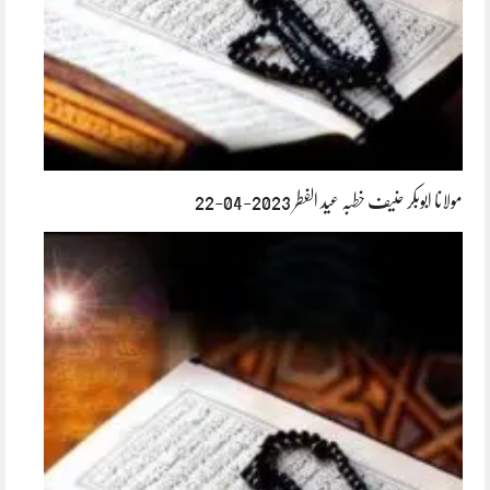
مولانا ابوبکر حنیف خطبہ عید الفطر 2023-04-22