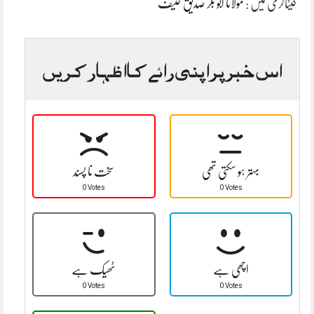
کیٹاگری میں :
مولانا ابو بکر صدیق حنیف
اس خبر پر اپنی رائے کا اظہار کریں
بہتر ہو سکتی تھی
سخت نا پسند
0 Votes
0 Votes
اچھی ہے
ٹھیک ہے
0 Votes
0 Votes