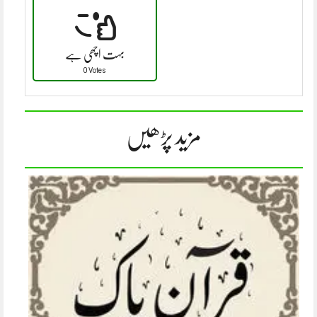
بہت اچھی ہے
0 Votes
مزید پڑھیں