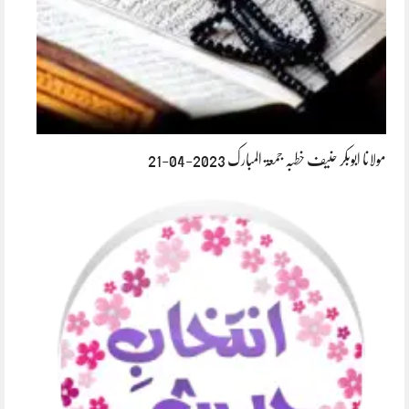
مولانا ابوبکر حنیف خطبہ جمعۃ المبارک 2023-04-21