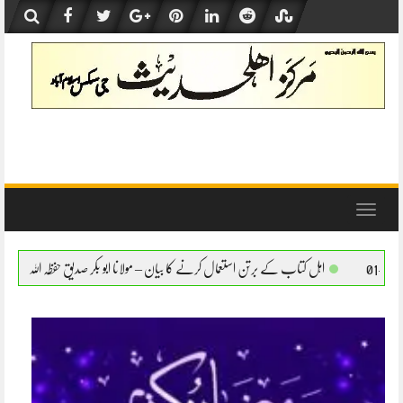
Skip
to
content
Toggle
navigation
برتن استعمال کرنے کا بیان – مولانا ابو بکر صدیق حفظہ اللہ
اہل کتاب کے برتن استعمال کر