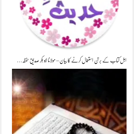
اہل کتاب کے برتن استعمال کرنے کا بیان – مولانا ابو بکر صدیق حفظہ…