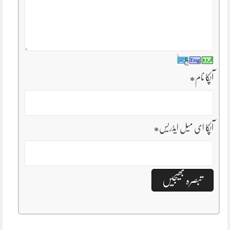
آپکا نام
*
آپکا ای میل ایڈریس
*