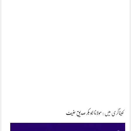
کیٹاگری میں :
مولانا ابو بکر صدیق حنیف