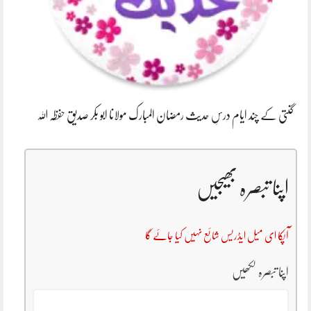
گنتی کے چند ایام درسِ حدیث رمضان المبارک مولانا ابو بکر صدیق حفظہ اللہ
اپنا تبصرہ بھیجیں
آپکا ای میل ایڈریس شائع نہیں کیا جائے گا
اپنا تبصرہ لکھیں