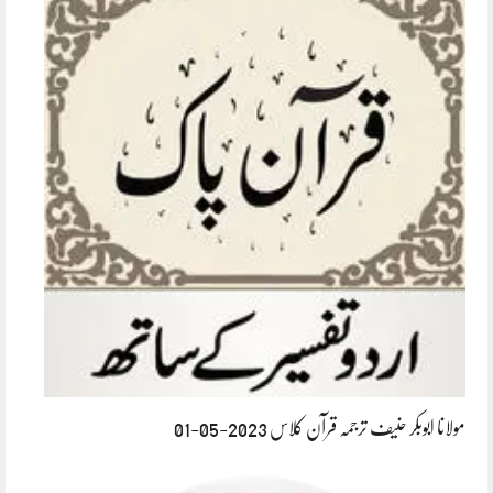
مولانا ابوبکر حنیف ترجمہ قرآن کلاس 2023-05-01