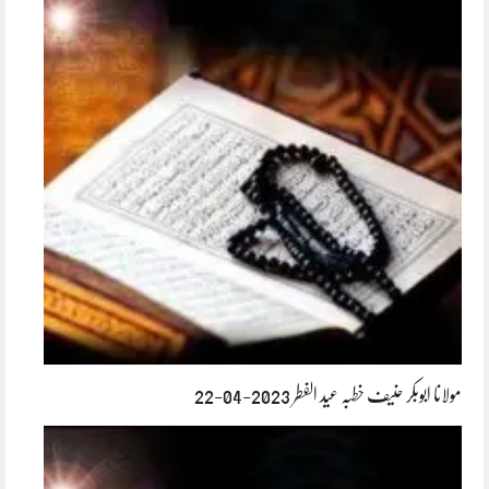
مولانا ابوبکر حنیف خطبہ عید الفطر 2023-04-22