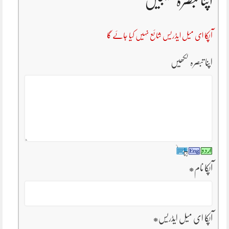
اپنا تبصرہ بھیجیں
آپکا ای میل ایڈریس شائع نہیں کیا جائے گا
اپنا تبصرہ لکھیں
آپکا نام
*
آپکا ای میل ایڈریس
*