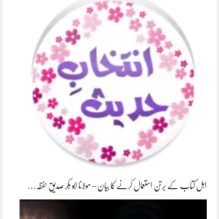
اہل کتاب کے برتن استعمال کرنے کا بیان – مولانا ابو بکر صدیق حفظہ…