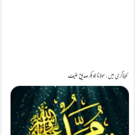
کیٹاگری میں :
مولانا ابو بکر صدیق حنیف