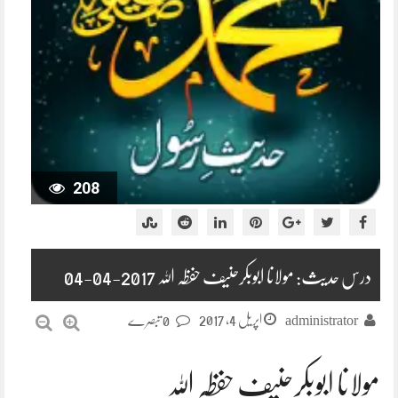
208
درس حدیث: مولانا ابوبکرحنیف حفظہ اللہ 2017-04-04
اپریل 4, 2017
administrator
0 تبصرے
مولانا ابوبکرحنیف حفظہ اللہ