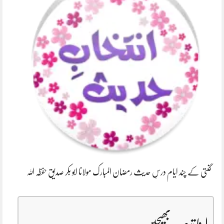
گنتی کے چند ایام درسِ حدیث رمضان المبارک مولانا ابو بکر صدیق حفظہ اللہ