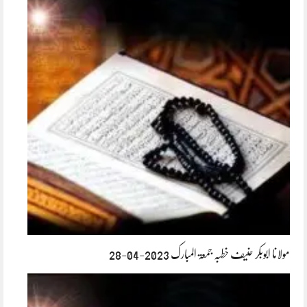
مولانا ابوبکر حنیف خطبہ جمعۃ المبارک 2023-04-28