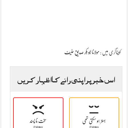
کیٹاگری میں :
مولانا ابو بکر صدیق حنیف
اس خبر پر اپنی رائے کا اظہار کریں
بہتر ہو سکتی تھی
سخت نا پسند
0 Votes
0 Votes