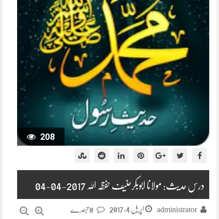
208
درس حدیث: مولانا ابوبکرحنیف حفظہ اللہ 2017-04-04
اپریل 4, 2017
administrator
0 تبصرے