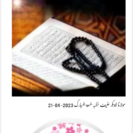
مولانا ابوبکر حنیف خطبہ جمعۃ المبارک 2023-04-21