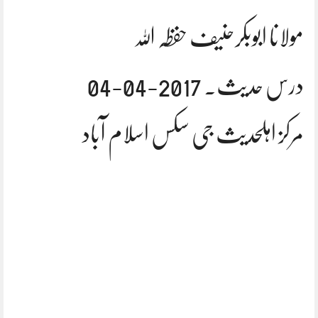
مولانا ابوبکرحنیف حفظہ اللہ
درس حدیث. 2017-04-04
مرکز اہلحدیث جی سکس اسلام آباد