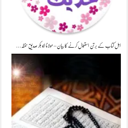
اہل کتاب کے برتن استعمال کرنے کا بیان – مولانا ابو بکر صدیق حفظہ…