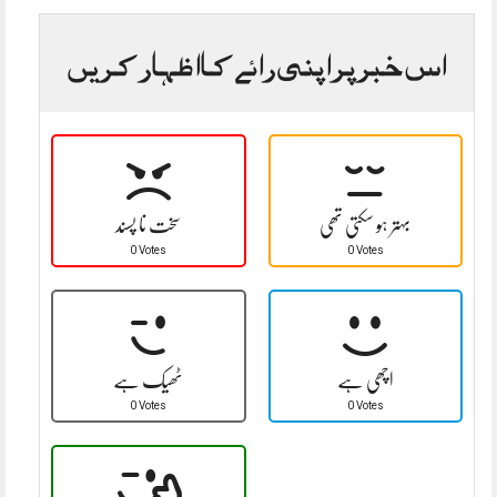
اس خبر پر اپنی رائے کا اظہار کریں
بہتر ہو سکتی تھی
سخت نا پسند
0 Votes
0 Votes
اچھی ہے
ٹھیک ہے
0 Votes
0 Votes