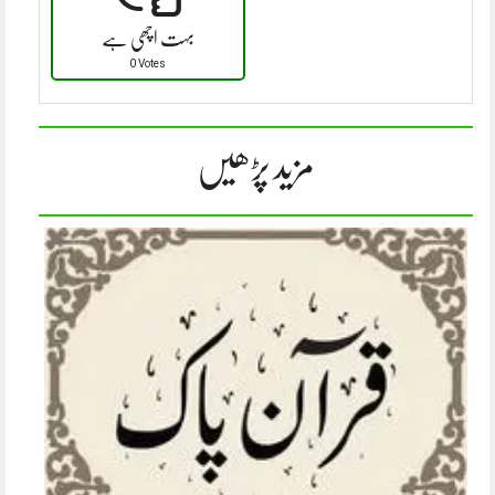
بہت اچھی ہے
0 Votes
مزید پڑھیں