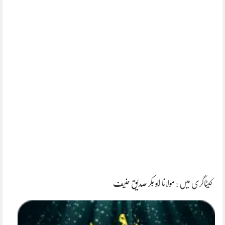
کیٹاگری میں :
مولانا ابو بکر صدیق حنیف