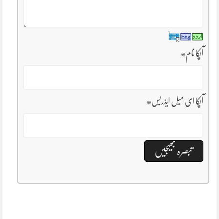
آپکا نام
*
آپکا ای میل ایڈریس
*