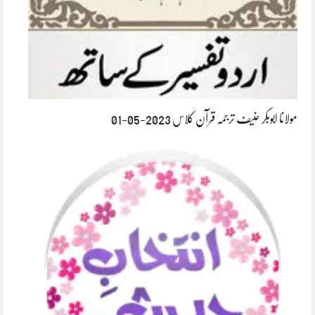
مولانا ابوبکر حنیف ترجمہ قرآن کلاس 2023-05-01