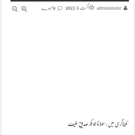
اگست 5, 2022
administrator
0 تبصرے
کیٹاگری میں :
مولانا ابو بکر صدیق حنیف