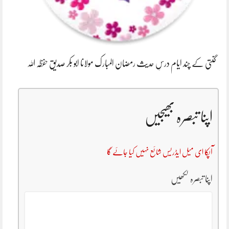
گنتی کے چند ایام درسِ حدیث رمضان المبارک مولانا ابو بکر صدیق حفظہ اللہ
اپنا تبصرہ بھیجیں
آپکا ای میل ایڈریس شائع نہیں کیا جائے گا
اپنا تبصرہ لکھیں