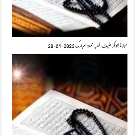
مولانا ابوبکر حنیف خطبہ جمعۃ المبارک 2023-04-28