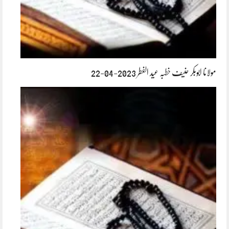
مولانا ابوبکر حنیف خطبہ عید الفطر 2023-04-22