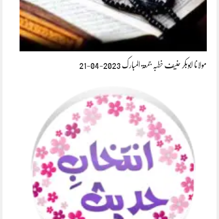
مولانا ابوبکر حنیف خطبہ جمعۃ المبارک 2023-04-21