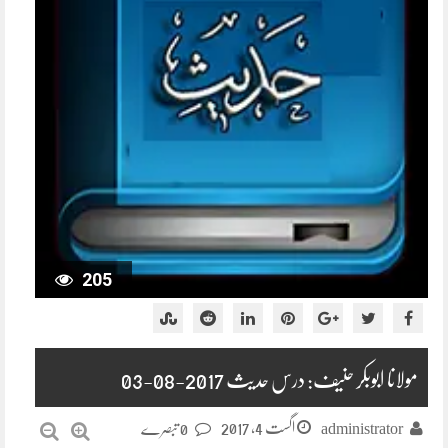
205
مولانا ابوبکر حنیف: درس حدیث 2017-08-03
اگست 4, 2017
administrator
0 تبصرے