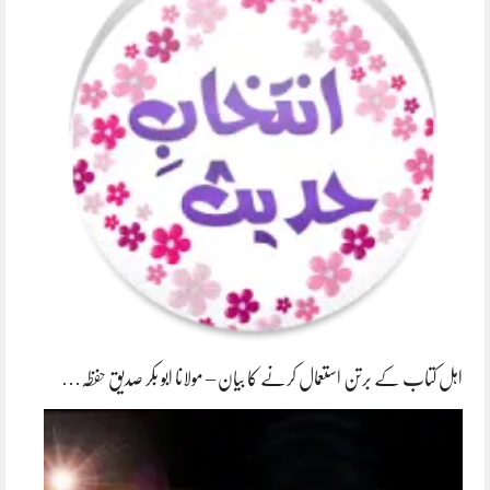
اہل کتاب کے برتن استعمال کرنے کا بیان – مولانا ابو بکر صدیق حفظہ…