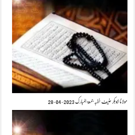
مولانا ابوبکر حنیف خطبہ جمعۃ المبارک 2023-04-28