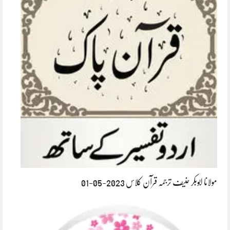
مولانا ابوبکر حنیف ترجمہ قرآن کلاس 2023-05-01