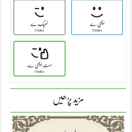
اچھی ہے
ٹھیک ہے
0 Votes
0 Votes
بہت اچھی ہے
0 Votes
مزید پڑھیں