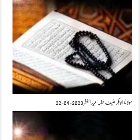
مولانا ابوبکر حنیف خطبہ عید الفطر 2023-04-22