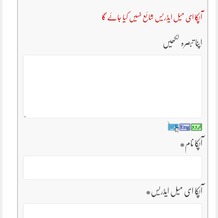
آپکا ای میل ایڈریس شائع نہیں کیا جائے گا
اپنا تبصرہ لکھیں
آپکا نام
*
آپکا ای میل ایڈریس
*