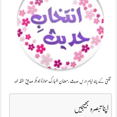
گنتی کے چند ایام درسِ حدیث رمضان المبارک مولانا ابو بکر صدیق حفظہ اللہ
اپنا تبصرہ بھیجیں