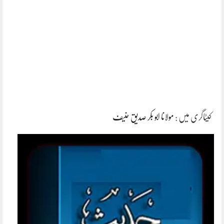
کیٹاگری میں :
مولانا ابو بکر صدیق حنیف