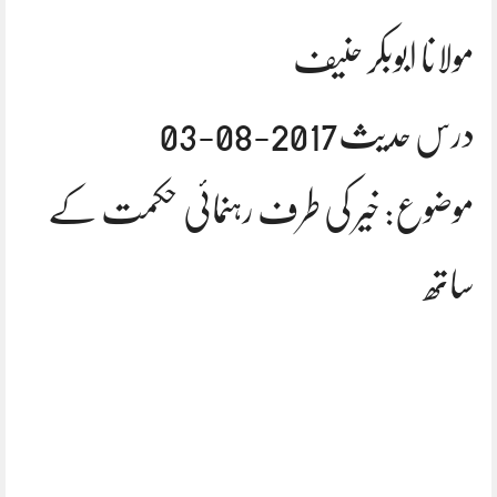
مولانا ابوبکر حنیف
درس حدیث2017-08-03
موضوع: خیر کی طرف رہنمائی حکمت کے
ساتھ