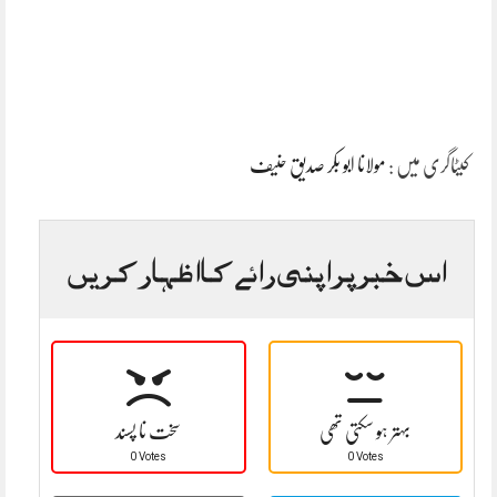
کیٹاگری میں :
مولانا ابو بکر صدیق حنیف
اس خبر پر اپنی رائے کا اظہار کریں
بہتر ہو سکتی تھی
سخت نا پسند
0 Votes
0 Votes