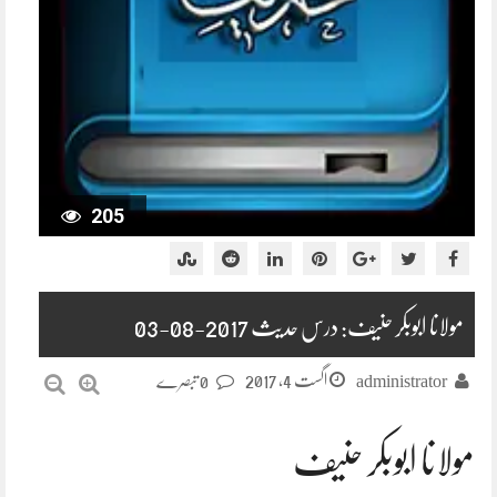
205
مولانا ابوبکر حنیف: درس حدیث 2017-08-03
اگست 4, 2017
administrator
0 تبصرے
مولانا ابوبکر حنیف