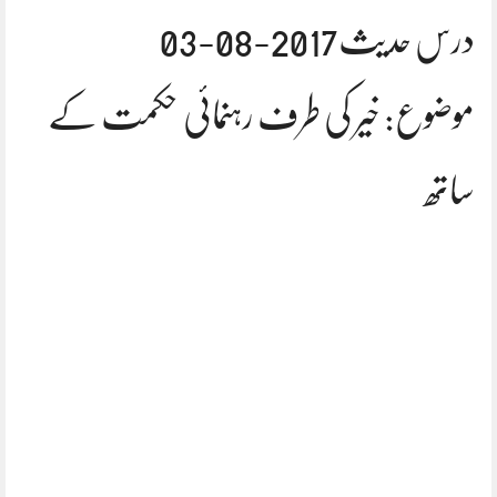
درس حدیث2017-08-03
موضوع: خیر کی طرف رہنمائی حکمت کے
ساتھ