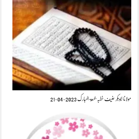
مولانا ابوبکر حنیف خطبہ جمعۃ المبارک 2023-04-21