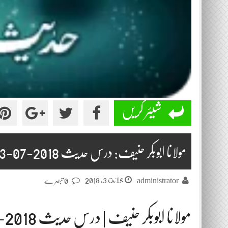
شیئر کریں
مولانا ابوبکر حنیف: درس حدیث 2018-07-03
جولائ 3, 2018
administrator
0 تبصرے
مولانا ابوبکر حنیف | درس حدیث 2018-07-03