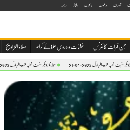
ف
تعارف
دعوت
دعوت
رابطہ
رابطہ
حُسنِ قرات کانفرنس
خطبات و دروس علمائے کرام
صلاۃ التراویح
ارک 2023-04-21
مولانا ابوبکر حنیف خطبہ جمعۃ المبارک 2023-04-21