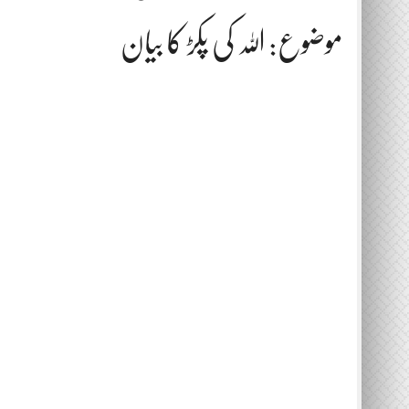
موضوع: اللہ کی پکڑ کا بیان