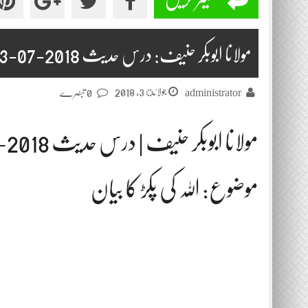
مولانا ابوبکر حنیف: درس حدیث 2018-07-03
جولائ 3, 2018
administrator
0 تبصرے
مولانا ابوبکر حنیف | درس حدیث 2018-07-03
موضوع: اللہ کی پکڑ کا بیان