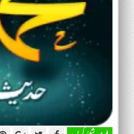
شیئر کریں