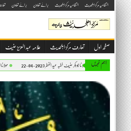
Skip
انتظامیہ مرکز اہلحدیث
انتظامیہ مرکز اہلحدیث
برائے تعاون
برائے تعاون
تعار
to
content
صفحہ اول
تعارف مرکز اہلحدیث
علامہ عبد العزیز حنیف
اہم خبریں
مولانا ابوبکر حنیف خطبہ عید الفطر 2023-04-22
مولانا ابوبکر حنیف خطبہ جمعۃ المب