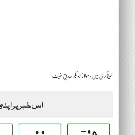
کیٹاگری میں :
مولانا ابو بکر صدیق حنیف
اس خبر پر اپنی