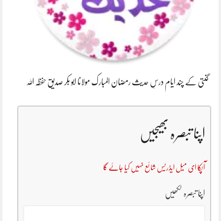
گنتی کے چند ایام درسِ حدیث رمضان المبارک مولانا ابو بکر صدیق حفظہ اللہ
اپنا تبصرہ بھیجیں
آپکا ای میل ایڈریس شائع نہیں کیا جائے گا
اپنا تبصرہ لکھیں