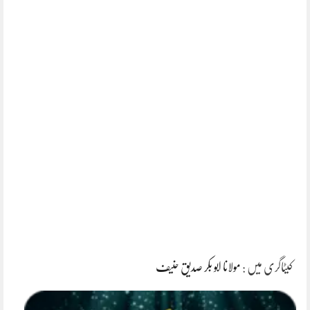
کیٹاگری میں :
مولانا ابو بکر صدیق حنیف