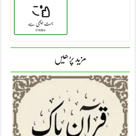
بہت اچھی ہے
0 Votes
مزید پڑھیں