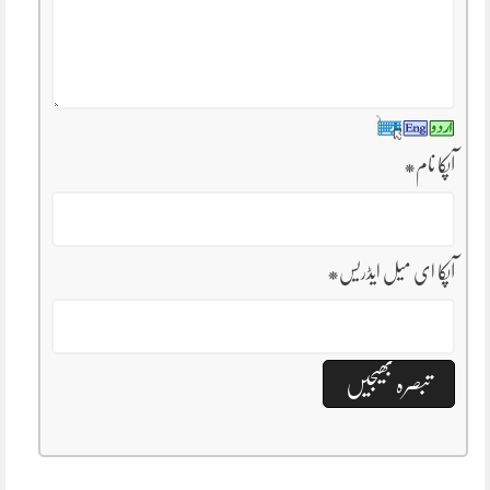
آپکا نام
*
آپکا ای میل ایڈریس
*