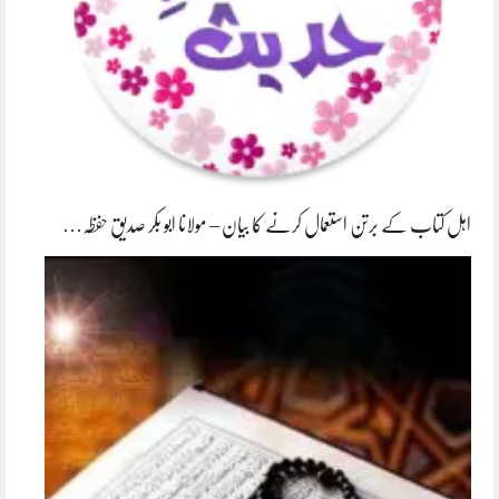
اہل کتاب کے برتن استعمال کرنے کا بیان – مولانا ابو بکر صدیق حفظہ…