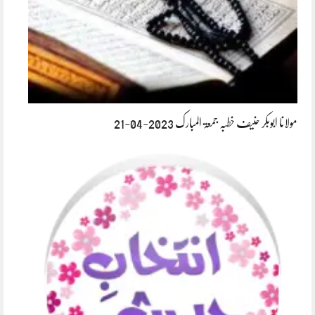
مولانا ابوبکر حنیف خطبہ جمعۃ المبارک 2023-04-21