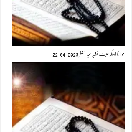
مولانا ابوبکر حنیف خطبہ عید الفطر 2023-04-22