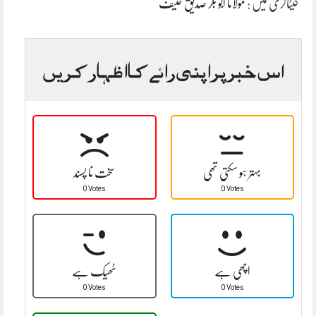
کیٹاگری میں :
مولانا ابو بکر صدیق حنیف
اس خبر پر اپنی رائے کا اظہار کریں
بہتر ہو سکتی تھی
سخت نا پسند
0 Votes
0 Votes
اچھی ہے
ٹھیک ہے
0 Votes
0 Votes