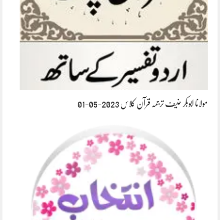
مولانا ابوبکر حنیف ترجمہ قرآن کلاس 2023-05-01