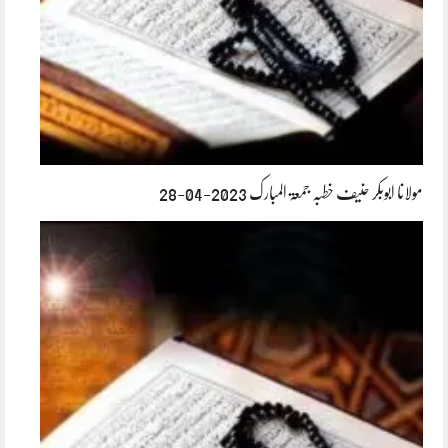
مولانا ابوبکر حنیف خطبہ جمعۃ المبارک 2023-04-28