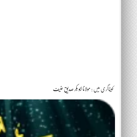
کیٹاگری میں :
مولانا ابو بکر صدیق حنیف