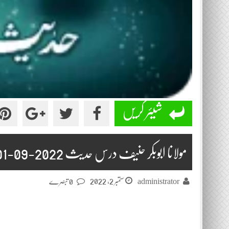
شیئر کریں
مولانا ابوبکر حنیف درس حدیث 2022-09-01
ستمبر 2, 2022
administrator
0 تبصرے