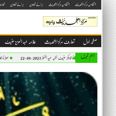
Skip
انتظامیہ مرکز اہلحدیث
انتظامیہ مرکز اہلحدیث
برائے تعاون
برائے تعاون
تعار
to
content
صفحہ اول
تعارف مرکز اہلحدیث
علامہ عبد العزیز حنیف
اہم خبریں
مولانا ابوبکر حنیف خطبہ عید الفطر 2023-04-22
مولانا ابوبکر حنیف خطبہ جمعۃ المبارک