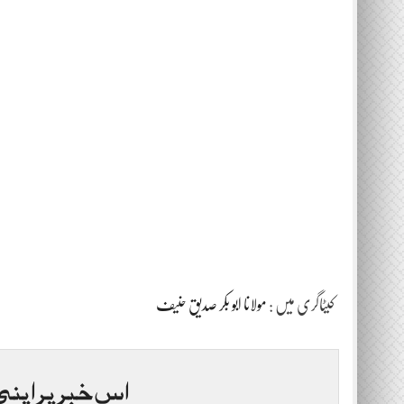
کیٹاگری میں :
مولانا ابو بکر صدیق حنیف
اس خبر پر اپنی