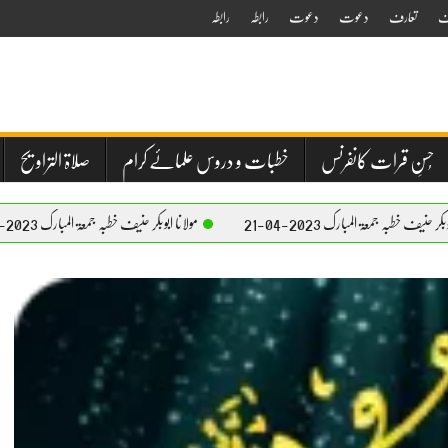
ف
تعارف
دعوت
دعوت
رابطہ
رابطہ
حُسنِ قرات کانفرنس
خطبات و دروس علمائے کرام
صلاۃ التراویح
 2023-04-21
مولانا ابوبکر حنیف خطبہ جمعۃ المبارک 2023-04-21
م