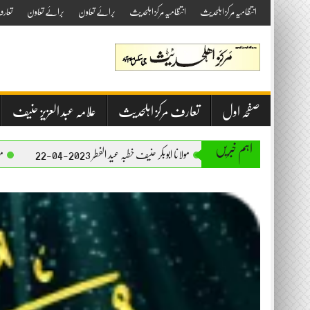
Skip
انتظامیہ مرکز اہلحدیث
انتظامیہ مرکز اہلحدیث
برائے تعاون
برائے تعاون
تعار
to
content
صفحہ اول
تعارف مرکز اہلحدیث
علامہ عبد العزیز حنیف
اہم خبریں
مولانا ابوبکر حنیف خطبہ عید الفطر 2023-04-22
مولانا ابوبکر حنیف خطبہ جم