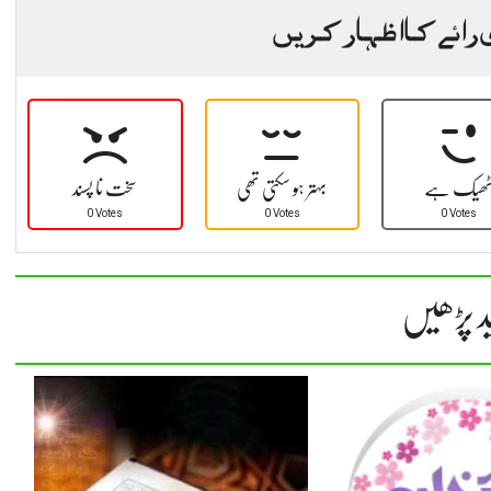
 رائے کا اظہار کریں
ھیک ہے
بہتر ہو سکتی تھی
سخت نا پسند
0 Votes
0 Votes
0 Votes
د پڑھیں