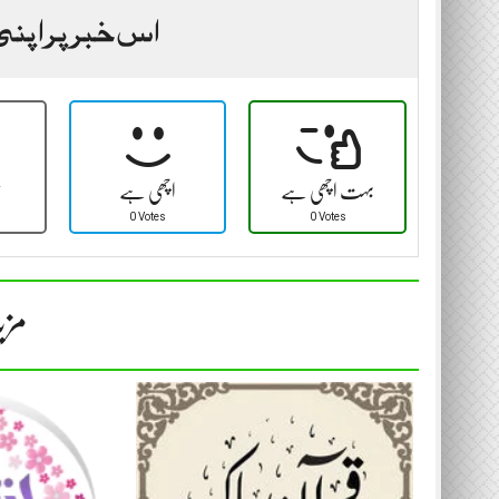
اس خبر پر اپنی
بہت اچھی ہے
اچھی ہے
ٹ
0 Votes
0 Votes
مزی