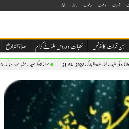
ف
تعارف
دعوت
دعوت
رابطہ
رابطہ
حُسنِ قرات کانفرنس
خطبات و دروس علمائے کرام
صلاۃ التراویح
عۃ المبارک 2023-04-21
مولانا ابوبکر حنیف خطبہ جمعۃ المبارک 2023-04-21