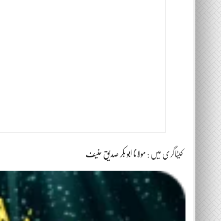
کیٹاگری میں :
مولانا ابو بکر صدیق حنیف