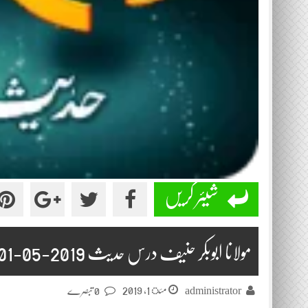
شیئر کریں
مولانا ابوبکر حنیف درس حدیث 2019-05-01
مئ 1, 2019
administrator
0 تبصرے