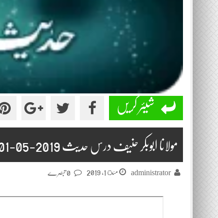
شیئر کریں
مولانا ابوبکر حنیف درس حدیث 2019-05-01
مئ 1, 2019
administrator
0 تبصرے