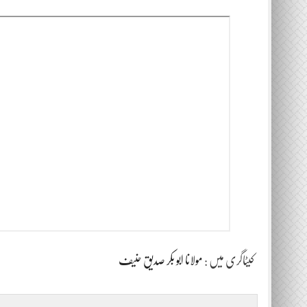
کیٹاگری میں :
مولانا ابو بکر صدیق حنیف