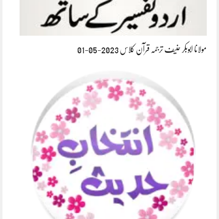
مولانا ابوبکر حنیف ترجمہ قرآن کلاس 2023-05-01