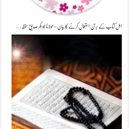
اہل کتاب کے برتن استعمال کرنے کا بیان – مولانا ابو بکر صدیق حفظہ…