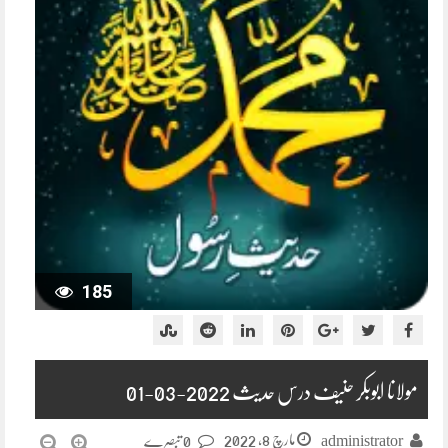
185
مولانا ابوبکر حنیف درس حدیث 2022-03-01
مارچ 8, 2022
administrator
0 تبصرے