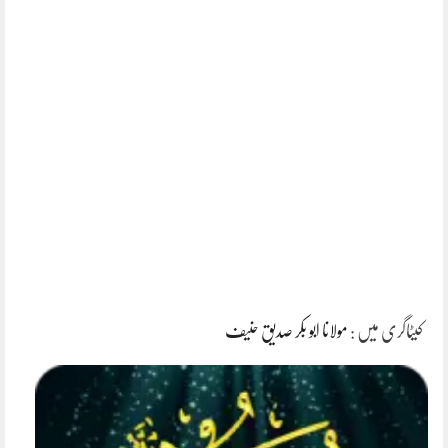
کیٹاگری میں :
مولانا ابو بکر صدیق حنیف