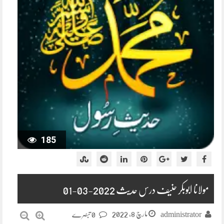
185
مولانا ابوبکر حنیف درس حدیث 2022-03-01
مارچ 8, 2022
administrator
0 تبصرے