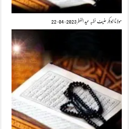
مولانا ابوبکر حنیف خطبہ عید الفطر 2023-04-22