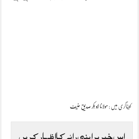
کیٹاگری میں :
مولانا ابو بکر صدیق حنیف
اس خبر پر اپنی رائے کا اظہار کریں