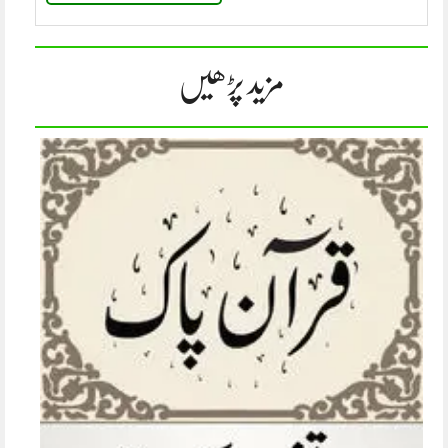
مزید پڑھیں