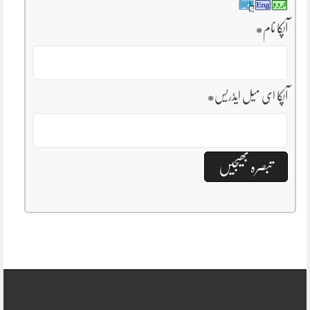
آپکا نام
*
آپکا ای میل ایڈریس
*