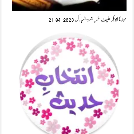
مولانا ابوبکر حنیف خطبہ جمعۃ المبارک 2023-04-21