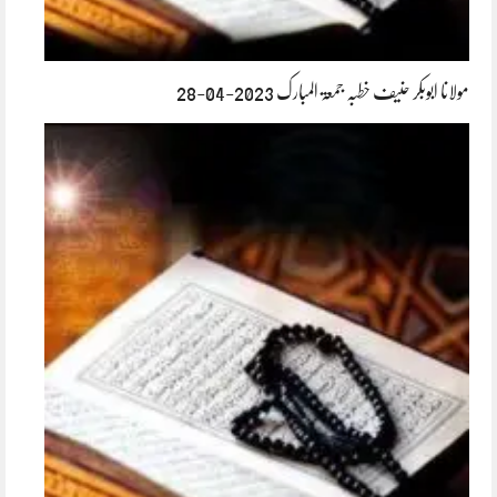
مولانا ابوبکر حنیف خطبہ جمعۃ المبارک 2023-04-28