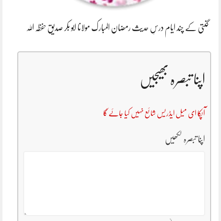
گنتی کے چند ایام درسِ حدیث رمضان المبارک مولانا ابو بکر صدیق حفظہ اللہ
اپنا تبصرہ بھیجیں
آپکا ای میل ایڈریس شائع نہیں کیا جائے گا
اپنا تبصرہ لکھیں