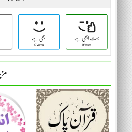
بہت اچھی ہے
اچھی ہے
ٹ
0 Votes
0 Votes
مزی