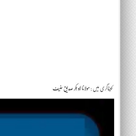
کیٹاگری میں :
مولانا ابو بکر صدیق حنیف