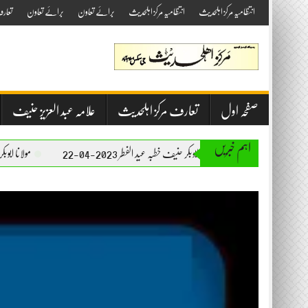
Skip
انتظامیہ مرکز اہلحدیث
انتظامیہ مرکز اہلحدیث
برائے تعاون
برائے تعاون
تعار
to
content
صفحہ اول
تعارف مرکز اہلحدیث
علامہ عبد العزیز حنیف
اہم خبریں
مولانا ابوبکر حنیف خطبہ عید الفطر 2023-04-22
مولانا ابوبکر حنیف خطبہ جمعۃ المبا