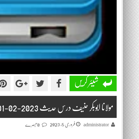
شیئر کریں
مولانا ابوبکر حنیف درس حدیث 2023-02-01
فروری 5, 2023
administrator
0 تبصرے