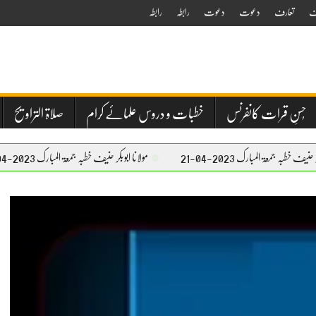
ف
تعارف
دعوت
دعوت
رابطہ
رابطہ
حُسنِ قرات کانفرنس
خطبات و دروس علمائے کرام
صلاۃ التراویح
رک 2023-04-21
مولانا ابوبکر حنیف خطبہ جمعۃ المبارک 2023-04-21