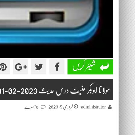
شیئر کریں
مولانا ابوبکر حنیف درس حدیث 2023-02-01
فروری 5, 2023
administrator
0 تبصرے