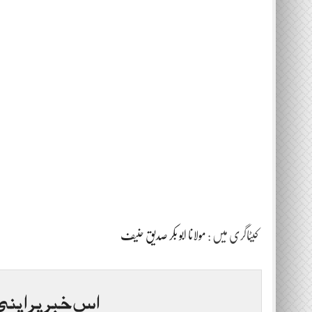
کیٹاگری میں :
مولانا ابو بکر صدیق حنیف
اس خبر پر اپنی