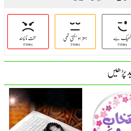
ھیک ہے
بہتر ہو سکتی تھی
سخت نا پسند
0 Votes
0 Votes
0 Votes
د پڑھیں