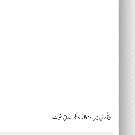
کیٹاگری میں :
مولانا ابو بکر صدیق حنیف