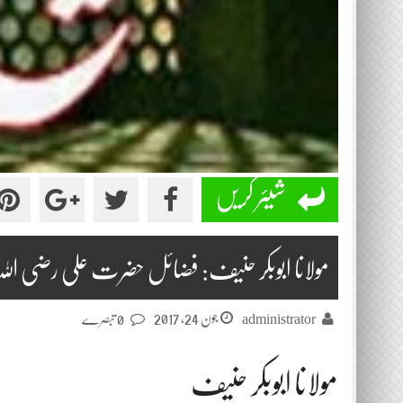
شیئر کریں
مولانا ابوبکر حنیف: فضائل حضرت علی رضی اللہ عنہ 2017-
جون 24, 2017
administrator
0 تبصرے
مولانا ابوبکر حنیف