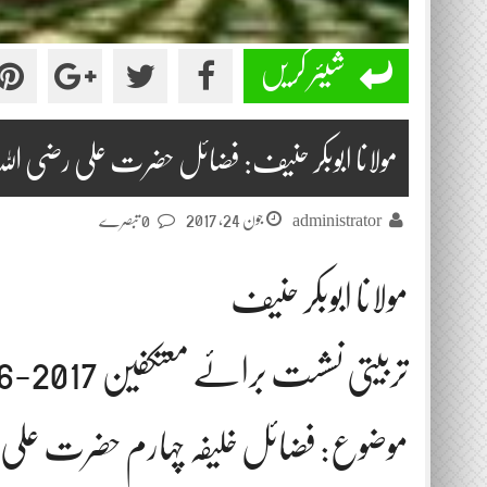
شیئر کریں
مولانا ابوبکر حنیف: فضائل حضرت علی رضی اللہ عنہ 2017-
جون 24, 2017
administrator
0 تبصرے
مولانا ابوبکر حنیف
تربیتی نشست برائے معتکفین 2017-06-24
موضوع: فضائل خلیفہ چہارم حضرت علی ر