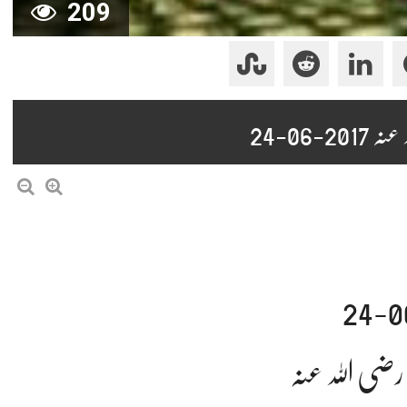
209
06-24
ضی اللہ عنہ