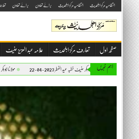
Skip
انتظامیہ مرکز اہلحدیث
انتظامیہ مرکز اہلحدیث
برائے تعاون
برائے تعاون
تعار
to
content
صفحہ اول
تعارف مرکز اہلحدیث
علامہ عبد العزیز حنیف
اہم خبریں
مولانا ابوبکر حنیف خطبہ عید الفطر 2023-04-22
مولانا ابوبکر حنیف خطبہ جمعۃ المبارک 2023-