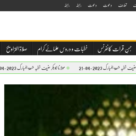
ف
تعارف
دعوت
دعوت
رابطہ
رابطہ
حُسنِ قرات کانفرنس
خطبات و دروس علمائے کرام
صلاۃ التراویح
04-21
مولانا ابوبکر حنیف خطبہ جمعۃ المبارک 2023-04-21
مولانا 