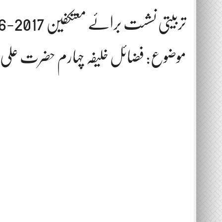
تربیتی نشست برائے معتکفین 2017-06-24
موضوع: فضائل خلیفہ چہارم حضرت علی ر