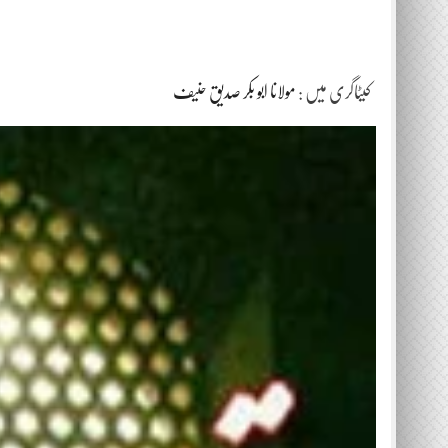
کیٹاگری میں :
مولانا ابو بکر صدیق حنیف