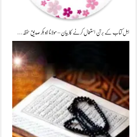
اہل کتاب کے برتن استعمال کرنے کا بیان – مولانا ابو بکر صدیق حفظہ…