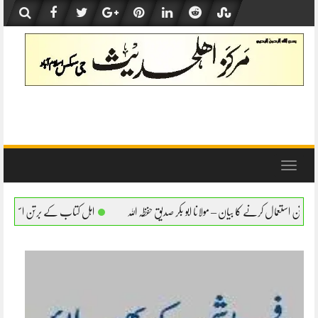
Skip
to
content
Toggle
navigation
لانا ابو بکر صدیق حفظہ اللہ
اہل کتاب کے برتن استعمال کرنے کا بیان – مولانا ابو بکر صد