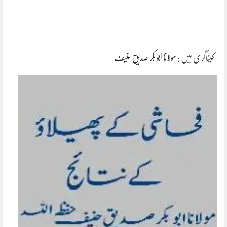
کیٹاگری میں :
مولانا ابو بکر صدیق حنیف