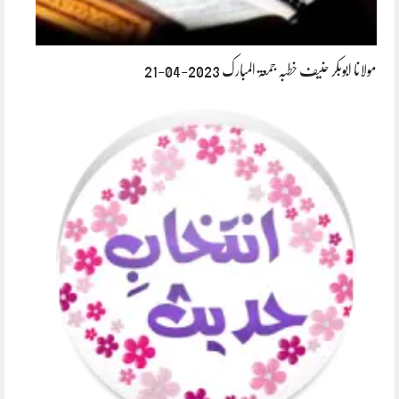
مولانا ابوبکر حنیف خطبہ جمعۃ المبارک 2023-04-21