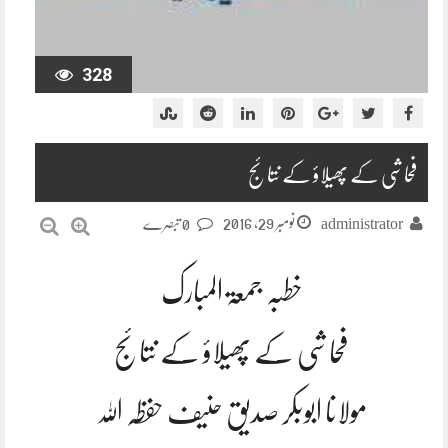
328
فحاشی کے پھیلاؤ کے نتائج
نومبر 29, 2016
administrator
0 تبصرے
خطبہ جمعۃ المبارک
فحاشی کے پھیلاؤ کے نتائج
مولانا ابوبکر صدیق حنیف حفظہ اللہ