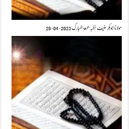
مولانا ابوبکر حنیف خطبہ جمعۃ المبارک 2023-04-28