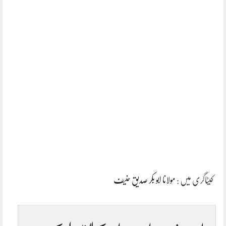
کیٹاگری میں :
مولانا ابو بکر صدیق حنیف