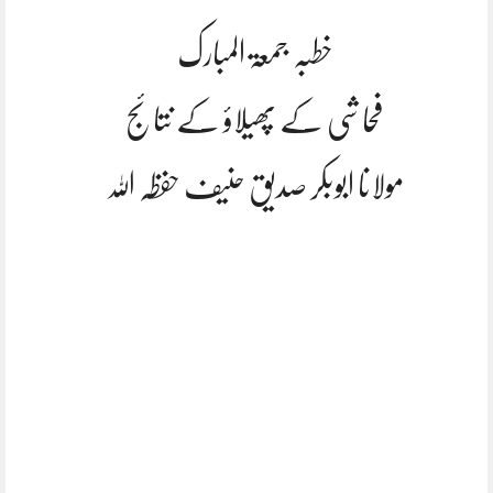
خطبہ جمعۃ المبارک
فحاشی کے پھیلاؤ کے نتائج
مولانا ابوبکر صدیق حنیف حفظہ اللہ