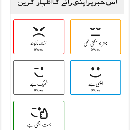
اس خبر پر اپنی رائے کا اظہار کریں
بہتر ہو سکتی تھی
سخت نا پسند
0 Votes
0 Votes
اچھی ہے
ٹھیک ہے
0 Votes
0 Votes
بہت اچھی ہے