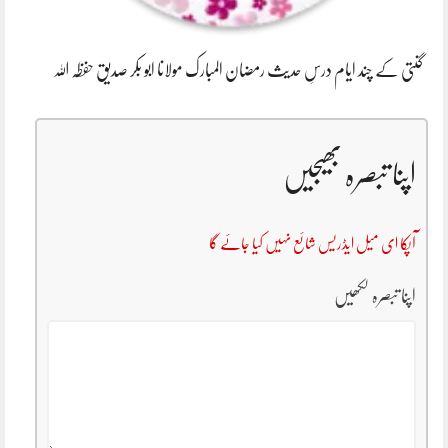
گنتی کے چند ایام درسِ حدیث رمضان المبارک مولانا ابو بکر صدیق حفظہ اللہ
اپنا تبصرہ بھیجیں
آپکا ای میل ایڈریس شائع نہیں کیا جائے گا
اپنا تبصرہ لکھیں