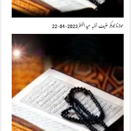
مولانا ابوبکر حنیف خطبہ عید الفطر 2023-04-22