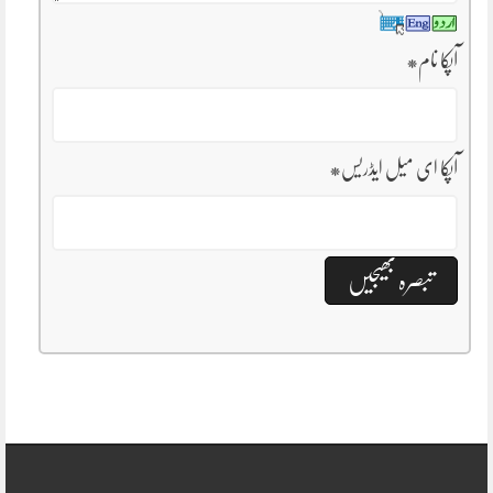
آپکا نام
*
آپکا ای میل ایڈریس
*