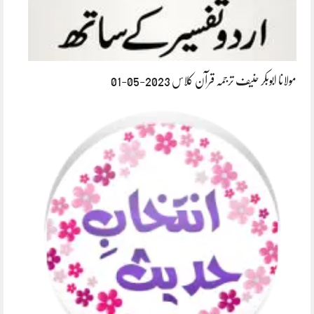
مولانا ابوبکر حنیف ترجمہ قرآن کلاس 2023-05-01