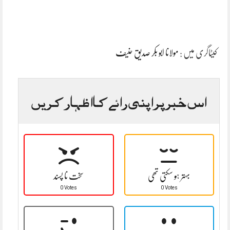
کیٹاگری میں :
مولانا ابو بکر صدیق حنیف
اس خبر پر اپنی رائے کا اظہار کریں
بہتر ہو سکتی تھی
سخت نا پسند
0 Votes
0 Votes