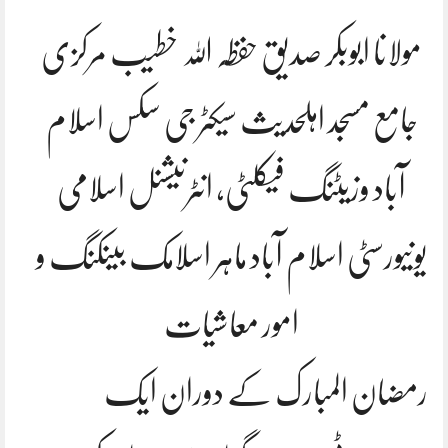
مولانا ابوبکر صدیق حفظہ اللہ خطیب مرکزی
جامع مسجد اہلحدیث سیکٹر جی سکس اسلام
آباد وزیٹنگ فیکلٹی، انٹرنیشنل اسلامی
یونیورسٹی اسلام آباد ماہر اسلامک بینکنگ و
امور معاشیات
رمضان المبارک کے دوران ایک