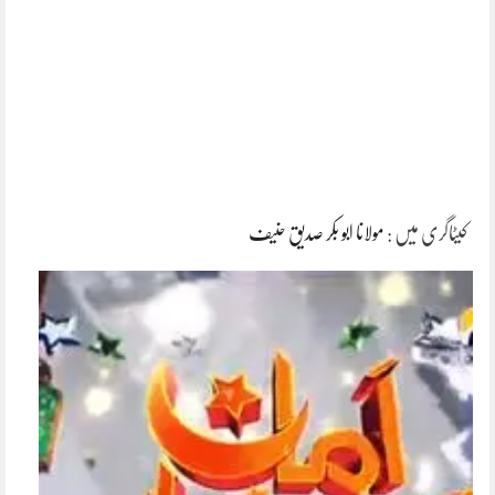
کیٹاگری میں :
مولانا ابو بکر صدیق حنیف