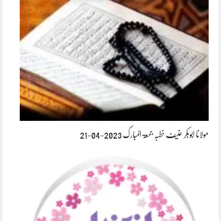
مولانا ابوبکر حنیف خطبہ جمعۃ المبارک 2023-04-21