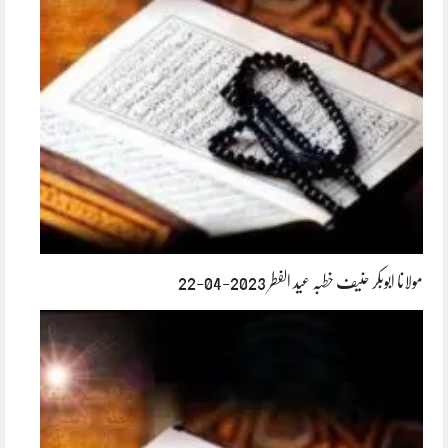
مولانا ابوبکر حنیف خطبہ عید الفطر 2023-04-22