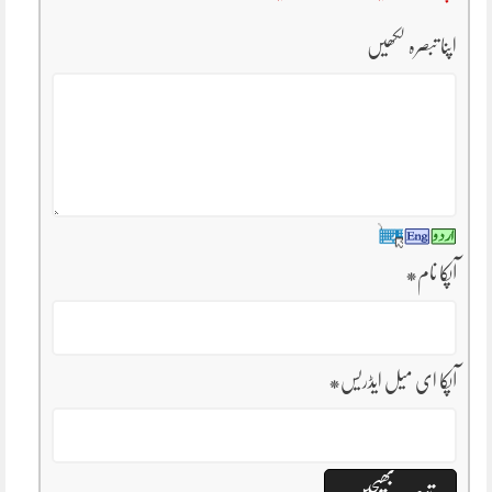
اپنا تبصرہ لکھیں
آپکا نام
*
آپکا ای میل ایڈریس
*