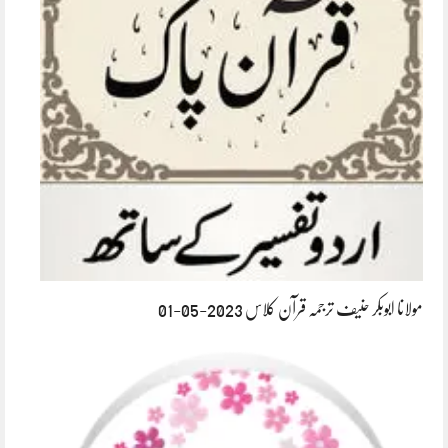
مولانا ابوبکر حنیف ترجمہ قرآن کلاس 2023-05-01