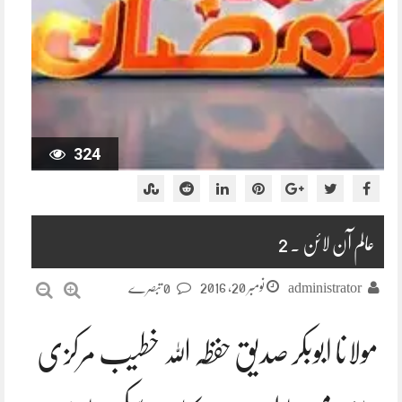
324
عالم آن لائن ۔ 2
نومبر 20, 2016
administrator
0 تبصرے
مولانا ابوبکر صدیق حفظہ اللہ خطیب مرکزی