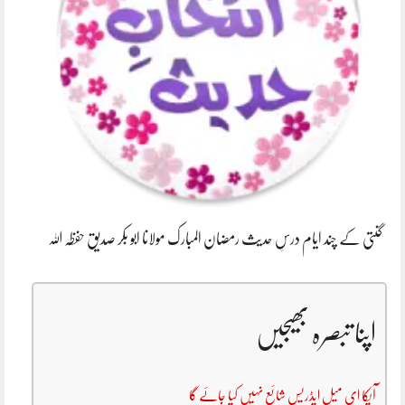
گنتی کے چند ایام درسِ حدیث رمضان المبارک مولانا ابو بکر صدیق حفظہ اللہ
اپنا تبصرہ بھیجیں
آپکا ای میل ایڈریس شائع نہیں کیا جائے گا