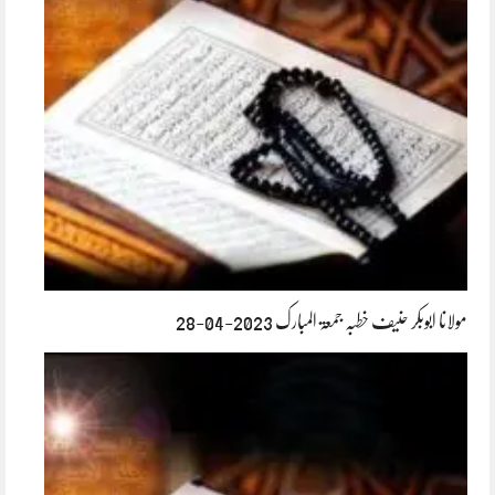
مولانا ابوبکر حنیف خطبہ جمعۃ المبارک 2023-04-28