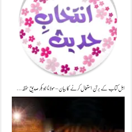
اہل کتاب کے برتن استعمال کرنے کا بیان – مولانا ابو بکر صدیق حفظہ…