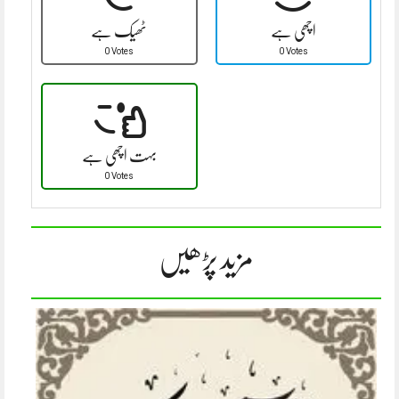
اچھی ہے
ٹھیک ہے
0 Votes
0 Votes
بہت اچھی ہے
0 Votes
مزید پڑھیں