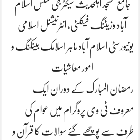
جامع مسجد اہلحدیث سیکٹر جی سکس اسلام
آباد وزیٹنگ فیکلٹی، انٹرنیشنل اسلامی
یونیورسٹی اسلام آباد ماہر اسلامک بینکنگ و
امور معاشیات
رمضان المبارک کے دوران ایک
معروف ٹی وی پروگرام میں عوام کی
طرف سے پوچھے گئے سوالات کا قرآن و