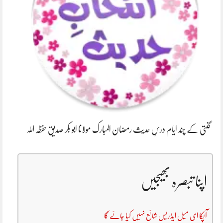
گنتی کے چند ایام درسِ حدیث رمضان المبارک مولانا ابو بکر صدیق حفظہ اللہ
اپنا تبصرہ بھیجیں
آپکا ای میل ایڈریس شائع نہیں کیا جائے گا