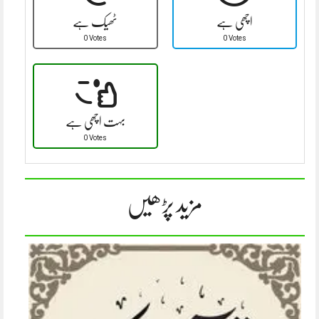
اچھی ہے
ٹھیک ہے
0 Votes
0 Votes
بہت اچھی ہے
0 Votes
مزید پڑھیں