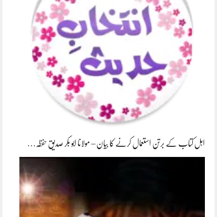
اہل کتاب کے برتن استعمال کرنے کا بیان – مولانا ابو بکر صدیق حفظہ…