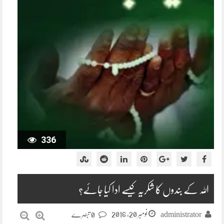
336
اللہ کے بندوں کا شکریہ کیسے ادا کیا جائے؟
نومبر 20, 2016
administrator
0 تبصرے