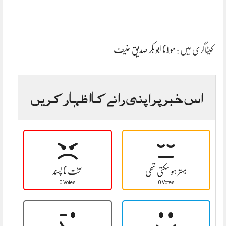
کیٹاگری میں :
مولانا ابو بکر صدیق حنیف
اس خبر پر اپنی رائے کا اظہار کریں
بہتر ہو سکتی تھی
سخت نا پسند
0 Votes
0 Votes