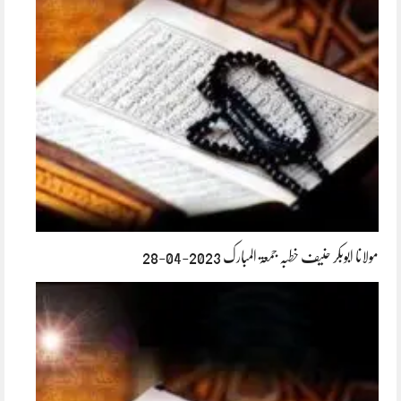
مولانا ابوبکر حنیف خطبہ جمعۃ المبارک 2023-04-28