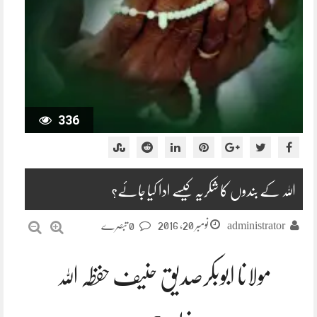
336
اللہ کے بندوں کا شکریہ کیسے ادا کیا جائے؟
نومبر 20, 2016
administrator
0 تبصرے
مولانا ابوبکرصدیق حنیف حفظہ اللہ