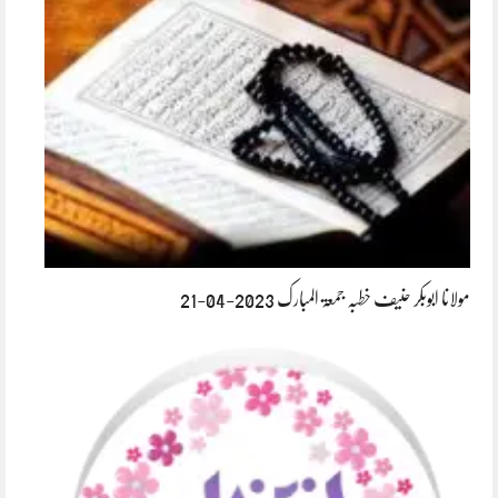
مولانا ابوبکر حنیف خطبہ جمعۃ المبارک 2023-04-21