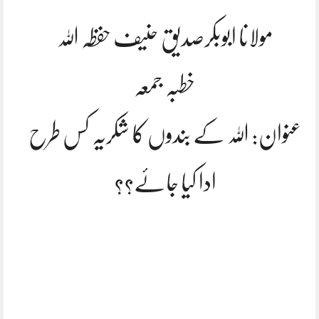
مولانا ابوبکرصدیق حنیف حفظہ اللہ
خطبہ جمعہ
عنوان: اللہ کے بندوں کا شکریہ کس طرح
ادا کیا جائے؟؟