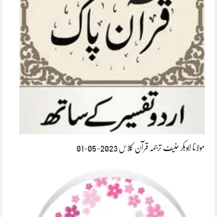
مولانا ابوبکر حنیف ترجمہ قرآن کلاس 2023-05-01