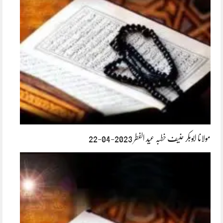
مولانا ابوبکر حنیف خطبہ عید الفطر 2023-04-22