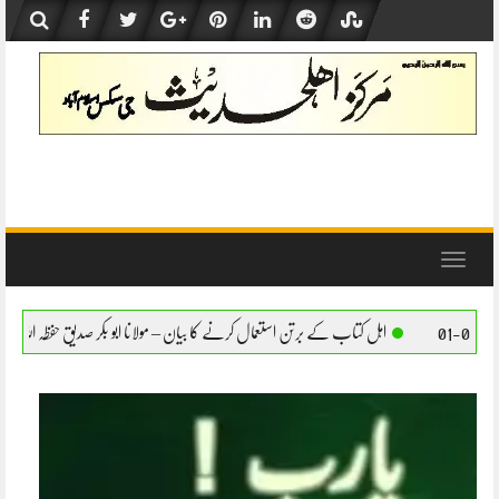
Skip
to
content
Toggle
navigation
ے برتن استعمال کرنے کا بیان – مولانا ابو بکر صدیق حفظہ اللہ
اہل کتاب کے برتن استعمال 