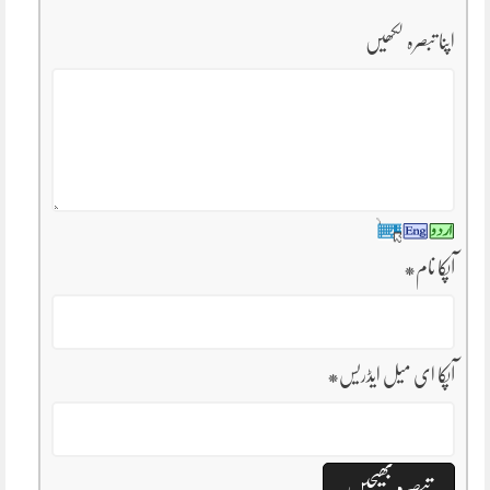
اپنا تبصرہ لکھیں
آپکا نام
*
آپکا ای میل ایڈریس
*