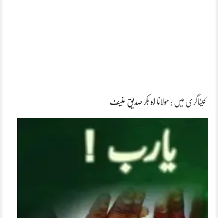
کیٹاگری میں :
مولانا ابو بکر صدیق حنیف