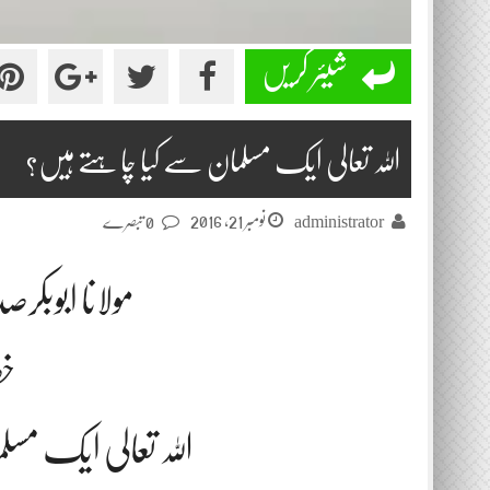
شیئر کریں
اللہ تعالی ایک مسلمان سے کیا چاہتے ہیں؟
نومبر 21, 2016
administrator
0 تبصرے
مولانا ابوبکر
خط
اللہ تعالی ایک مس