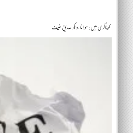
کیٹاگری میں :
مولانا ابو بکر صدیق حنیف