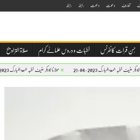
ف
تعارف
دعوت
دعوت
رابطہ
رابطہ
حُسنِ قرات کانفرنس
خطبات و دروس علمائے کرام
صلاۃ التراویح
 المبارک 2023-04-21
مولانا ابوبکر حنیف خطبہ جمعۃ المبارک 2023-04-21