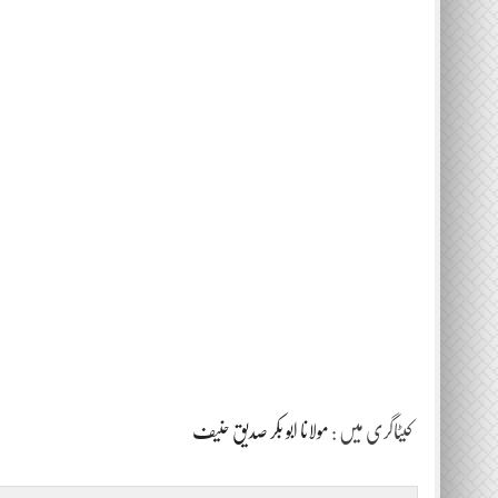
کیٹاگری میں :
مولانا ابو بکر صدیق حنیف