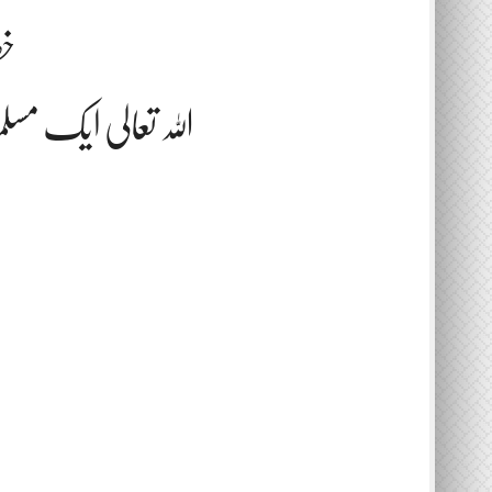
خط
اللہ تعالی ایک مس