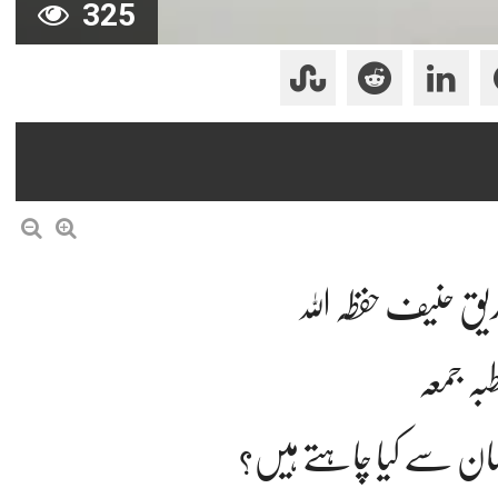
325
صدیق حنیف حفظہ اللہ
بہ جمعہ
لمان سے کیا چاہتے ہیں؟