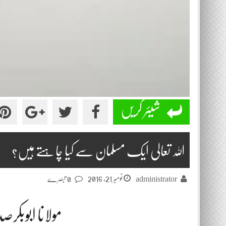
شیئر کریں
اللہ تعالی ایک مسلمان سے کیا چاہتے ہیں؟
نومبر 21, 2016
administrator
0 تبصرے
مولانا ابوبکر