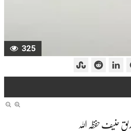
325
صدیق حنیف حفظہ اللہ