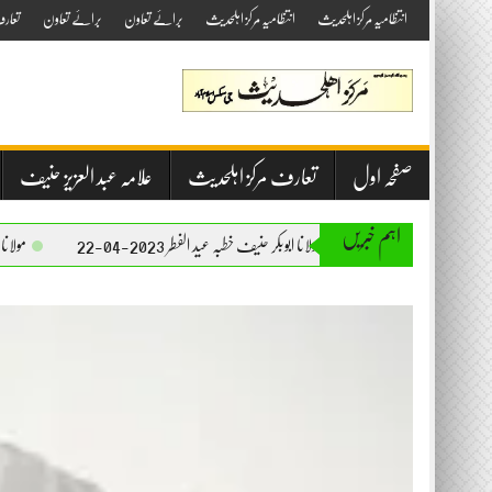
Skip
انتظامیہ مرکز اہلحدیث
انتظامیہ مرکز اہلحدیث
برائے تعاون
برائے تعاون
تعار
to
content
صفحہ اول
تعارف مرکز اہلحدیث
علامہ عبد العزیز حنیف
اہم خبریں
مولانا ابوبکر حنیف خطبہ عید الفطر 2023-04-22
مولانا ابوبکر حنیف خطبہ جمعۃ